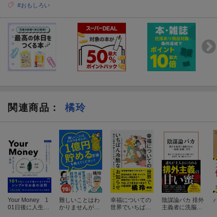
#おもしろい
関連商品
：
橘玲
Your Money 1
難しいことはわ
幸福についての
陰謀論バカ 排外
01日後に人生が
かりませんが、
世界でいちばん
主義者に洗脳さ
豊かになりすぎ
1億円貯める方
冷酷なお知らせ
れる一億総「情