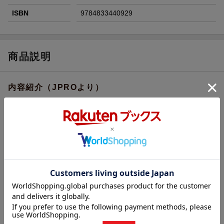
ISBN
9784833440929
商品説明
内容紹介（JPROより）
▶注文殺到! 発売前重版決定‼
SNSで話題沸騰中
▶Amazon3部門で発売前からベストセラー第1位独走中‼
マクロ経済学（2026/6/2〜2026/6/16）
経済思想・経済学説（2026/6/2〜2026/6/16）
その他の地域の世界経済関連書（2026/6/2〜2026/6/16）
▶ビジネス書評メールマガジン
「ビジネスブックマラソン」で激賞！
＊6/16配信分
▶作家・橘玲氏ならではの
「小説」+「ノンフィクション」2部構成