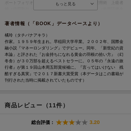
ポートフォリオ）／第５章 インフレ時代の資産運用術 上級者
まえがき 「プアジャパン」ではこれまでの常識は通用しない
編（信用取引／ブル／ベアＥＴＦ／先物取引／ＦＸ（外貨証拠金
第1章 〈近未来小説〉日本人を待っていた浅い眠り 2026年版
取引）／オプション）
第2章 プアジャパンの現実と日本型スタグフレーション
著者情報（「BOOK」データベースより）
第3章 金利と為替を理解する
第4章 インフレ時代の資産運用術 初級者編
橘玲（タチバナアキラ）
第5章 インフレ時代の資産運用術 上級者編
作家。１９５９年生まれ。早稲田大学卒業。２００２年、国際金
あとがき 6000万人のミリオネアがいる「残酷な世界」
融小説『マネーロンダリング』でデビュー。同年、「新世紀の資
本論」と評された『お金持ちになれる黄金の羽根の拾い方』（幻
冬舎）が３０万部を超えるベストセラーに。０５年の『永遠の旅
行者』が第１９回山本周五郎賞候補に。『言ってはいけない 残
酷すぎる真実』で２０１７新書大賞受賞（本データはこの書籍が
刊行された当時に掲載されていたものです）
商品レビュー（11件）
3.20
総合評価：