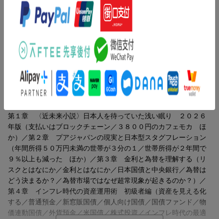
図表49点の圧倒的ボリューム
◆人気作家・橘玲氏、最新刊！
内容紹介（「BOOK」データベースより）
◇〈近未来小説＋金融ガイド〉の全く新しい書籍の形態
◆誰も経験したことのない「マイルド地獄」がやって来る
普通預金からデリバティブまで、資産を守り、増やす金融商品を
◇あなた自身と家族の暮らしを守る金融商品を全解説
全解説。それでもあなたはゆたかになれる。小説＋金融資産戦
略。
まったく終わりの見えない物価高。
インフレが続くなかで景気が鈍化し、
目次（「BOOK」データベースより）
誰もが貧しくなる「ニッポン・スタグフレーション」は
避けがたい現実になりつつある。
第１章 〈近未来小説〉日本人を待っていた浅い眠り ２０２６
年版（支払いはブロックチェーン／３８００円のカフェモカ ほ
現役世代の収入は増えず、
か）／第２章 プアジャパンの現実と日本型スタグフレーション
年金だけで暮らしていくことはもはや不可能に近い。
（年間所得５０万円未満の世帯が３分の１／世帯所得が２年間で
９％以上も減った ほか）／第３章 金利と為替を理解する（リ
国家はあなたを助けない。
スクとはなにか／金利とはなにか／日本国債と中央銀行／為替は
だが「逃げ道」はある。
どう決まるか？／為替市場ではなぜ超常現象が起きるのか？）／
第４章 インフレ時代の資産運用術 初級者編（資産を見える化
普通預金からデリバティブまで、
する／普通預金／新窓販国債／個人向け国債／国債ファンド／物
資産を守り、増やす方法を
価連動国債／外貨預金／米国債／株式投資／インフレ時代の最適
人気作家が〈小説＋金融資産ガイド〉で全解説。