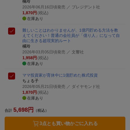
橘玲
2026年06月16日頃発売
／ プレジデント社
1,870
円
(税込)
在庫あり
難しいことはわかりませんが、1億円貯める方法を教
えてください！
普通の会社員が「億り人」になって自
由に生きる超現実的ルート
橘玲
2026年03月05日頃発売
／ 文響社
1,958
円
(税込)
在庫あり
ママ投資家が育休中に1億貯めた株式投資
ちょる子
2026年05月21日頃発売
／ ダイヤモンド社
1,870
円
(税込)
在庫あり
5,698
円
合計
（税込）
3点とも買い物かごに入れる