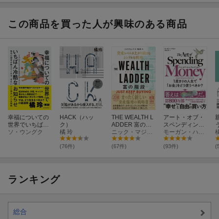
るシンプルなお
法を教えてくだ
弱」時代
金の法則
さい！
この商品を買った人が興味のある商品
幸福についての
HACK（ハッ
THE WEALTH L
アート・オブ・
世界でいちばん
ク）
ADDER 富の階
スペンディング
冷酷なお知らせ
ソ・ウングク
橘 玲
段
ニック・マジューリ
マネー
モーガン・ハウセル
(76件)
(67件)
(93件)
(
ランキング
総合