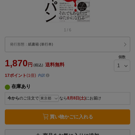
1
/
6
発行形態
：
紙書籍
(単行本)
個数
1,870
円
送料無料
(税込)
17
ポイント
1倍
内訳
在庫あり
今から
のご注文で
なら
8月8日(土)
にお届け
買い物かごに入れる