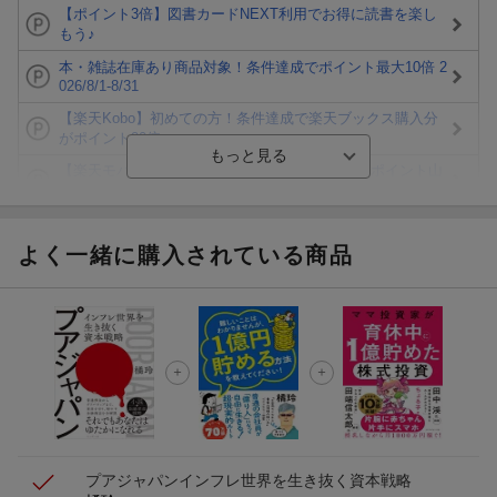
【ポイント3倍】図書カードNEXT利用でお得に読書を楽し
もう♪
本・雑誌在庫あり商品対象！条件達成でポイント最大10倍 2
026/8/1-8/31
【楽天Kobo】初めての方！条件達成で楽天ブックス購入分
がポイント20倍
【楽天モバイルご利用者限定】条件達成で100万ポイント山
分け！
【Rakuten Fashion×楽天ブックス】条件達成で10万ポイン
ト山分け
よく一緒に購入されている商品
【スタンプカード】楽天ポイントもらえる＆抽選で豪華景品
が当たる！
楽天モバイル紹介キャンペーンの拡散で300円OFFクーポン
進呈
条件達成で楽天限定・宝塚歌劇 宙組貸切公演ペアチケット
が当たる
プアジャパン
インフレ世界を生き抜く資本戦略