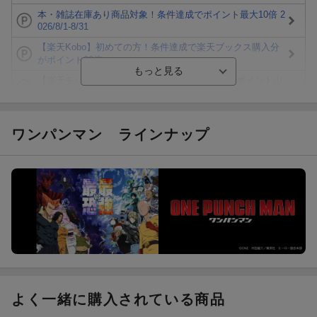
本・雑誌在庫あり商品対象！条件達成でポイント最大10倍 2
026/8/1-8/31
【楽天Kobo】初めての方！条件達成で楽天ブックス購入分
がポイント20倍
【楽天モバイルご利用者限定】条件達成で100万ポイント山
分け！
【Rakuten Fashion×楽天ブックス】条件達成で10万ポイン
ト山分け
ワンパンマン
ラインナップ
【スタンプカード】楽天ポイントもらえる＆抽選で豪華景品
が当たる！
楽天モバイル紹介キャンペーンの拡散で300円OFFクーポン
進呈
条件達成で楽天限定・宝塚歌劇 宙組貸切公演ペアチケット
が当たる
よく一緒に購入されている商品