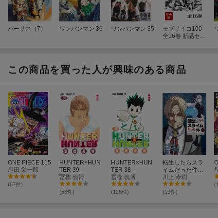
バーサス（7）
ワンパンマン 36
ワンパンマン 35
モブサイコ100
全16巻 新品セッ
ト
この商品を買った人が興味のある商品
ONE PIECE 115
HUNTER×HUN
HUNTER×HUN
転生したらスラ
O
尾田 栄一郎
TER 39
TER 38
イムだった件
冨樫 義博
冨樫 義博
（32）
川上 泰樹
(87件)
(
(58件)
(128件)
(19件)