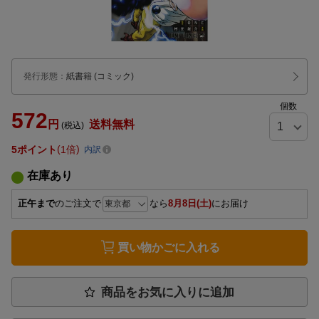
発行形態
：
紙書籍
(コミック)
個数
572
円
送料無料
(税込)
5
ポイント
1倍
内訳
在庫あり
正午まで
のご注文で
なら
8月8日(土)
にお届け
買い物かごに入れる
商品をお気に入りに追加