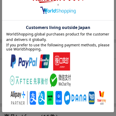
出版社
集英社
発行形態
コミック
ページ数
200p
ISBN
9784088850856
商品説明
内容紹介（JPROより）
ヒーロー協会が人員の補充を強化。新人募集CMにタツマキが出演
して!? だが協会の背後にはどす黒い闇が見え隠れし…。さらに新
興のヒーロー組織立ち上げの動きが！ ジェノスもスカウトされた
というのだが…!?