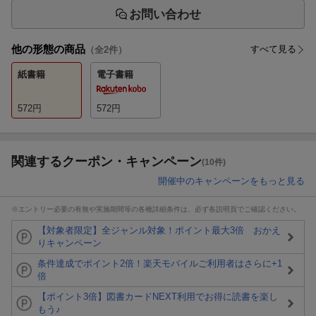
お問い合わせ
他の形態の商品
すべて見る
（全
2
件）
紙書籍
電子書籍
572
円
572
円
関連するクーポン・キャンペーン
(10件)
開催中のキャンペーンをもっと見る
※エントリー必要の有無や実施期間等の各種詳細条件は、必ず各説明頁でご確認ください。
【対象者限定】全ジャンル対象！ポイント最大3倍 おかえ
りキャンペーン
条件達成でポイント2倍！楽天モバイルご利用者はさらに+1
倍
【ポイント3倍】図書カードNEXT利用でお得に読書を楽し
もう♪