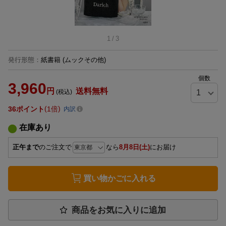
1
/
3
発行形態
：
紙書籍
(ムックその他)
個数
3,960
円
送料無料
(税込)
36
ポイント
1倍
内訳
在庫あり
正午まで
のご注文で
なら
8月8日(土)
にお届け
買い物かごに入れる
商品をお気に入りに追加