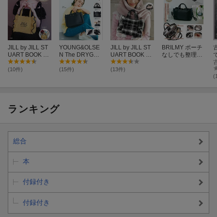
JILL by JILL ST
YOUNG&OLSE
JILL by JILL ST
BRILMY ポーチ
UART BOOK か
N The DRYGOO
UART BOOK ツ
なしでも整理が
ごバッグ NATU
DS STORE BEL
イードフリルバ
簡単! ズボラに優
S
RAL ver.
TED TOTE BAG
ッグ BLACK ver.
しい3層バッグB
o
(10件)
(15件)
(13件)
BOOK
OOK
(
ランキング
総合
本
付録付き
付録付き