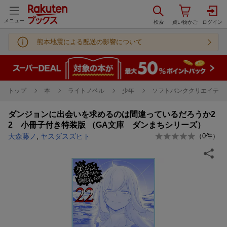
メニュー
熊本地震による配送の影響について
トップ
本
ライトノベル
少年
ソフトバンククリエイティブ
ダンジョンに出会いを求めるのは間違っているだろうか2
2 小冊子付き特装版 （GA文庫 ダンまちシリーズ）
大森藤ノ
,
ヤスダスズヒト
（
0
件）