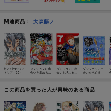
関連商品
：
大森藤ノ
杖と剣のウィス
ダンジョンに出
ダンジョンに出
ダンジョンに出
トリア（16）
会いを求めるの
会いを求めるの
会いを求めるの
は間違っている
は間違っている
は間違っている
だろうか 外伝
だろうかII（7）
だろうか外伝 ソ
ソード・オラト
ード・オラトリ
リア(34)
ア17 小冊子付
この商品を買った人が興味のある商品
き特装版