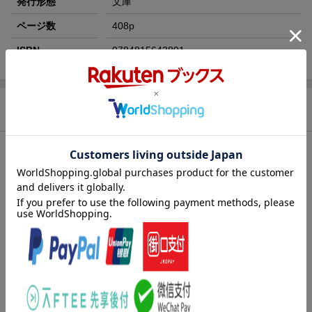
発行形態
文庫
ページ数
408p
ISBN
9784815642891
商品説明
内容紹介（JPROより）
※供給数量に限りがあります。確実に入手するには、2026/10/23
までにご予約ください。
ダンまち本編第22弾（特装版付き）。
「『黒竜』討伐最後の鍵はーー彼だ」
シリーズ累計2000万部を超えるメガヒットライトノベル最新作！
著者・大森藤ノ書き下ろしSS付き