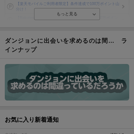
【楽天モバイルご利用者限定】条件達成で100万ポイント山
分け！
【Rakuten Fashion×楽天ブックス】条件達成で10万ポイン
ト山分け
【スタンプカード】楽天ポイントもらえる＆抽選で豪華景品
が当たる！
ダンジョンに出会いを求めるのは間…
ラ
エントリー＆3,000円以上購入で無料データSIM（3GB/月プ
インナップ
ラン）が当たる！
楽天モバイル紹介キャンペーンの拡散で300円OFFクーポン
進呈
条件達成で楽天限定・宝塚歌劇 宙組貸切公演ペアチケット
が当たる
お気に入り新着通知