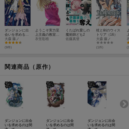
ダンジョンに出
ようこそ実力至
くたばれ愛しの
杖と剣のウィス
会いを求めるの
上主義の教室へ
魔術師ども2
トリア（16）
は間違っている
大森 藤ノ
4th Season 2年
衣笠彰梧
佐藤真登
大森 藤ノ
だろうか外伝
生編1学期 第3巻
ソード・オラト
(9件)
(1件)
(
リア12
関連商品（原作）
ダンジョンに出会
ダンジョンに出会
ダンジョンに出会
いを求めるのは間
いを求めるのは間
いを求めるのは間