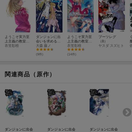
ようこそ実力至
ダンジョンに出
ようこそ実力至
ブーツレグ
上主義の教室へ
会いを求めるの
上主義の教室
（8）
4th Season 2年
衣笠彰梧
は間違っている
大森 藤ノ
へ 3年生編4
衣笠彰梧
ヤスダ スズヒト
生編1学期 第3巻
だろうか外伝
ソード・オラト
(9件)
(14件)
リア12
関連商品（原作）
ダンジョンに出会
ダンジョンに出会
ダンジョンに出会