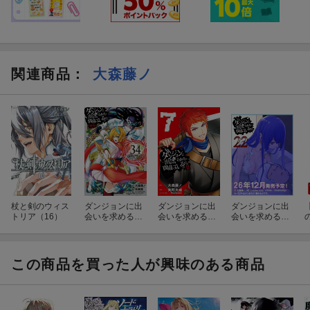
関連商品
：
大森藤ノ
杖と剣のウィス
ダンジョンに出
ダンジョンに出
ダンジョンに出
トリア（16）
会いを求めるの
会いを求めるの
会いを求めるの
は間違っている
は間違っている
は間違っている
だろうか 外伝
だろうかII（7）
だろうか22
ソード・オラト
リア(34)
この商品を買った人が興味のある商品