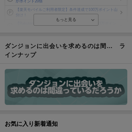
がポイント20倍
【楽天モバイルご利用者限定】条件達成で100万ポイント山
分け！
【Rakuten Fashion×楽天ブックス】条件達成で10万ポイン
ト山分け
【スタンプカード】楽天ポイントもらえる＆抽選で豪華景品
が当たる！
ダンジョンに出会いを求めるのは間…
ラ
楽天モバイル紹介キャンペーンの拡散で300円OFFクーポン
インナップ
進呈
条件達成で楽天限定・宝塚歌劇 宙組貸切公演ペアチケット
が当たる
エントリー＆条件達成で『鬼滅の刃』オリジナルきんちゃく
袋が当たる！
お気に入り新着通知