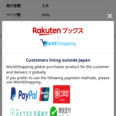
発行形態
文庫
ページ数
408p
ISBN
9784815642891
商品説明
内容紹介（JPROより）
※供給数量に限りがあります。確実に入手するには、2026/10/23
までにご予約ください。
ダンまち本編第22弾（特装版付き）。
「『黒竜』討伐最後の鍵はーー彼だ」
シリーズ累計2000万部を超えるメガヒットライトノベル最新作！
著者・大森藤ノ書き下ろしSS付き