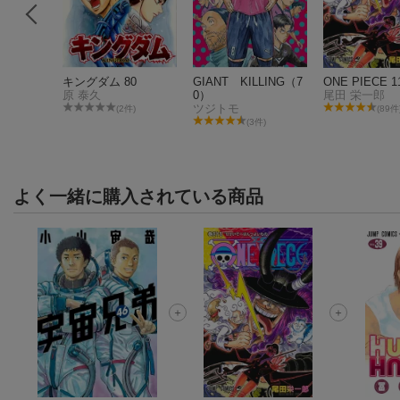
DAYS 2
キングダム 80
GIANT KILLING（7
ONE PIECE 1
原 泰久
0）
尾田 栄一郎
ツジトモ
(2件)
(89件
件)
(3件)
よく一緒に購入されている商品