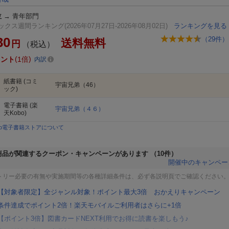
位
→
青年部門
クス週間ランキング(2026年07月27日-2026年08月02日)
ランキングを見る
30
（
29
件）
送料無料
円
（税込）
イント
1倍
内訳
紙書籍
(コミ
宇宙兄弟（46）
ック)
電子書籍
(楽
宇宙兄弟（４６）
天Kobo)
bo電子書籍ストアについて
商品が関連するクーポン・キャンペーンがあります
（10件）
開催中のキャンペー
トリー必要の有無や実施期間等の各種詳細条件は、必ず各説明頁でご確認ください
【対象者限定】全ジャンル対象！ポイント最大3倍 おかえりキャンペーン
条件達成でポイント2倍！楽天モバイルご利用者はさらに+1倍
【ポイント3倍】図書カードNEXT利用でお得に読書を楽しもう♪