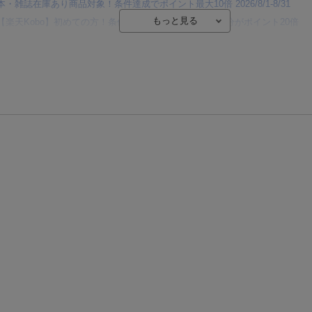
本・雑誌在庫あり商品対象！条件達成でポイント最大10倍 2026/8/1-8/31
【楽天Kobo】初めての方！条件達成で楽天ブックス購入分がポイント20倍
【楽天モバイルご利用者限定】条件達成で100万ポイント山分け！
【Rakuten Fashion×楽天ブックス】条件達成で10万ポイント山分け
【スタンプカード】楽天ポイントもらえる＆抽選で豪華景品が当たる！
エントリー＆3,000円以上購入で無料データSIM（3GB/月プラン）が当たる！
楽天モバイル紹介キャンペーンの拡散で300円OFFクーポン進呈