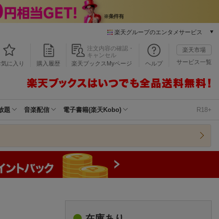
楽天グループのエンタメサービス
本/ゲーム/CD/DVD
注文内容の確認・
楽天市場
キャンセル
楽天ブックス
サービス一覧
お気に入り
購入履歴
楽天ブックスMyページ
ヘルプ
電子書籍
楽天Kobo
雑誌読み放題
楽天マガジン
放題
音楽配信
電子書籍(楽天Kobo)
R18+
音楽配信
楽天ミュージック
動画配信
楽天TV
動画配信ガイド
Rakuten PLAY
無料テレビ
Rチャンネル
チケット
在庫あり