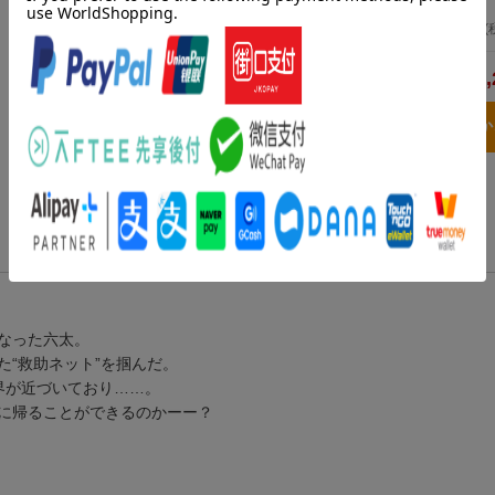
冨樫 義博
2026年07月03日発売
／ 集英社
572
円
(
2,
合計
3点とも買い物
なった六太。
“救助ネット”を掴んだ。
界が近づいており……。
に帰ることができるのかーー？