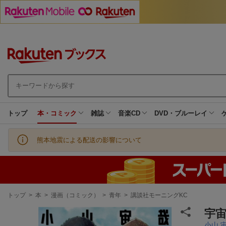
トップ
本・コミック
雑誌
音楽CD
DVD・ブルーレイ
熊本地震による配送の影響について
現
トップ
>
本
>
漫画（コミック）
>
青年
>
講談社モーニングKC
在
地
宇宙
小山 