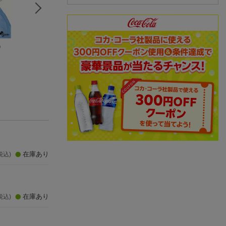
）
テラフォーマーズ 24
ブラッククローバー 3
MIX（25）
橘 賢一
8
あだち 充
田畠 裕基
(12件)
(3件)
在庫あり
税込)
在庫あり
税込)