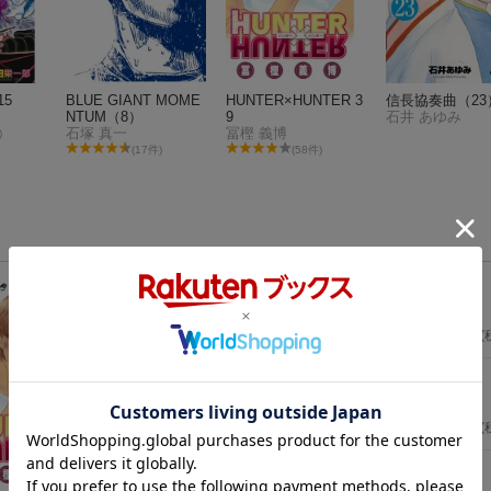
15
BLUE GIANT MOME
HUNTER×HUNTER 3
信長協奏曲（23
NTUM（8）
9
石井 あゆみ
石塚 真一
冨樫 義博
)
(17件)
(58件)
宇宙兄弟（46）
（モーニング KC）
小山 宙哉
2026年07月22日発売
／ 講談社
1,130
円
(
ONE PIECE 115
（ジャンプコミックス）
尾田 栄一郎
2026年07月03日発売
／ 集英社
594
円
(
HUNTER×HUNTER 39
（ジャンプコミックス）