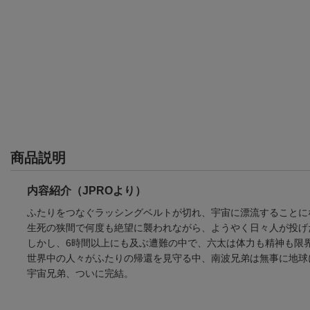
商品説明
内容紹介（JPROより）
ふたりをつなぐラッシングベルトが切れ、宇宙に漂流することに
生死の狭間で何度も絶望に襲われながら、ようやく日々人が投げた
しかし、6時間以上にも及ぶ遭難の中で、六太は体力も精神も限
世界中の人々がふたりの帰還を見守る中、南波兄弟は無事に地球
宇宙兄弟、ついに完結。