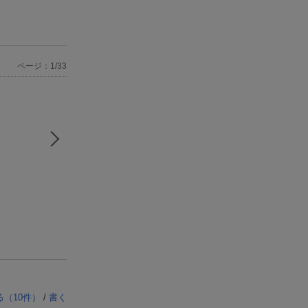
ページ：1/33
る（
10
件）
/
書く