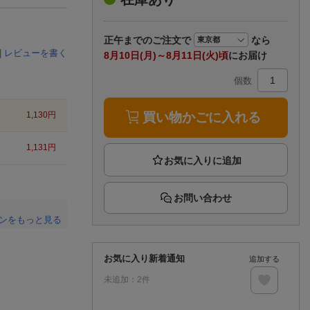
楽天チケット
エンタメニュース
推し楽
正午まで
のご注文で
なら
|
レビューを書く
8月10日(月)～8月11日(火)頃
にお届け
個数
買い物かごに入れる
1,130
円
1,131
円
お問い合わせ
ンをもっと見る
。
お気に入り新着通知
追加する
未追加：
2
件