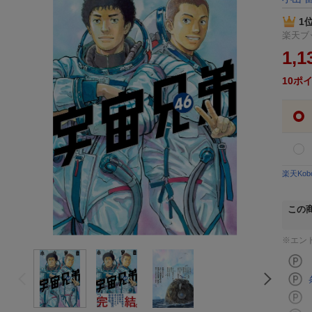
1
楽天ブッ
1,1
10
ポ
楽天Ko
この
※エン