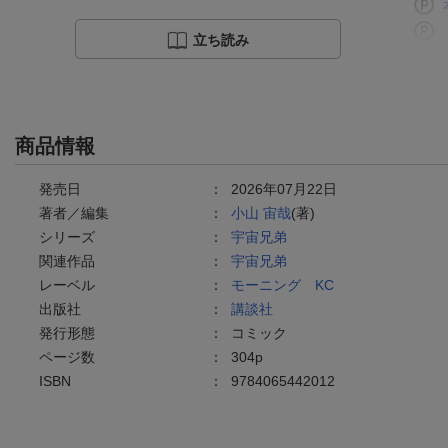
立ち読み
商品情報
発売日
：
2026年07月22日
著者／編集
：
小山 宙哉
(著)
シリーズ
：
宇宙兄弟
関連作品
：
宇宙兄弟
レーベル
：
モーニング KC
出版社
：
講談社
発行形態
：
コミック
ページ数
：
304p
ISBN
：
9784065442012