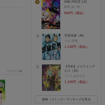
ONE PIECE 115
3
尾田 栄一郎
594円（税込）
宇宙兄弟（46）
4
小山 宙哉
1,130円（税込）
【予約】メイドインア
5
ビス（15）
ページ：
1
/
4
つくしあきひと
1,100円（税込）
漫画（コミック）ランキングを見る