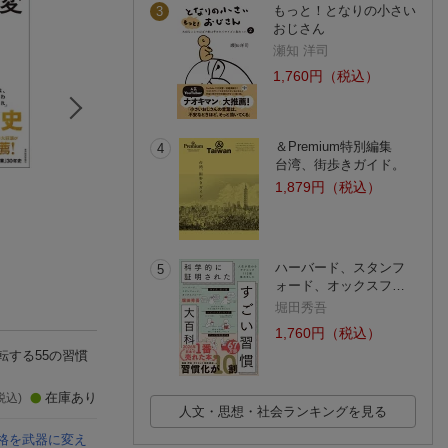
もっと！となりの小さい
3
おじさん
瀬知 洋司
1,760円（税込）
＆Premium特別編集
4
台湾、街歩きガイド。
書ける人になる
ゆるストイック
成長以外、全て死
1,879円（税込）
中野巧
佐藤航陽
中野 優作
(3件)
(219件)
(50件)
ハーバード、スタンフ
5
ォード、オックスフ…
堀田秀吾
1,760円（税込）
する55の習慣
在庫あり
税込)
人文・思想・社会ランキングを見る
格を武器に変え