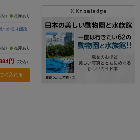
在庫あり
税込)
見つかる才能論
在庫あり
税込)
884
円
（税込）
かごに入れる