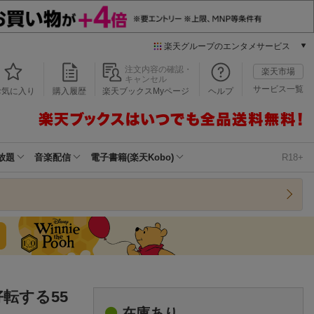
楽天グループのエンタメサービス
本/ゲーム/CD/DVD
注文内容の確認・
楽天市場
キャンセル
楽天ブックス
サービス一覧
お気に入り
購入履歴
楽天ブックスMyページ
ヘルプ
電子書籍
楽天Kobo
雑誌読み放題
楽天マガジン
放題
音楽配信
電子書籍(楽天Kobo)
R18+
音楽配信
楽天ミュージック
動画配信
楽天TV
動画配信ガイド
Rakuten PLAY
無料テレビ
Rチャンネル
転する55
チケット
在庫あり