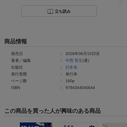
立ち読み
商品情報
発売日
：
2026年06月10日頃
著者／編集
：
中西 哲生
(著)
出版社
：
幻冬舎
発行形態
：
単行本
ページ数
：
160p
ISBN
：
9784344045644
この商品を買った人が興味のある商品