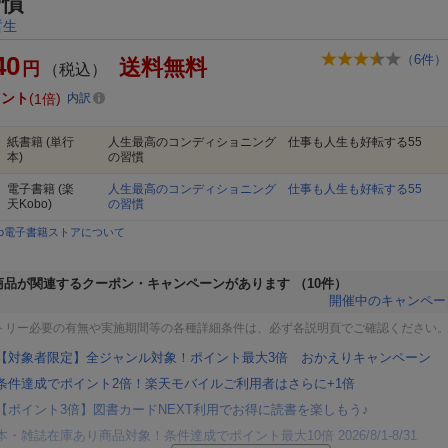
習慣
哲生
40
（
6
件）
送料無料
円
（税込）
イント
1倍
内訳
紙書籍
(単行
人生最高のコンディショニング 仕事も人生も好転する55
本)
の習慣
電子書籍
(楽
人生最高のコンディショニング 仕事も人生も好転する55
天Kobo)
の習慣
bo電子書籍ストアについて
商品が関連するクーポン・キャンペーンがあります
（10件）
開催中のキャンペー
トリー必要の有無や実施期間等の各種詳細条件は、必ず各説明頁でご確認ください
【対象者限定】全ジャンル対象！ポイント最大3倍 おかえりキャンペーン
条件達成でポイント2倍！楽天モバイルご利用者はさらに+1倍
【ポイント3倍】図書カードNEXT利用でお得に読書を楽しもう♪
本・雑誌在庫あり商品対象！条件達成でポイント最大10倍 2026/8/1-8/31