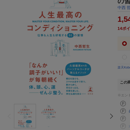
の
中西 
1,5
14
ポ
楽天Ko
この
※エン