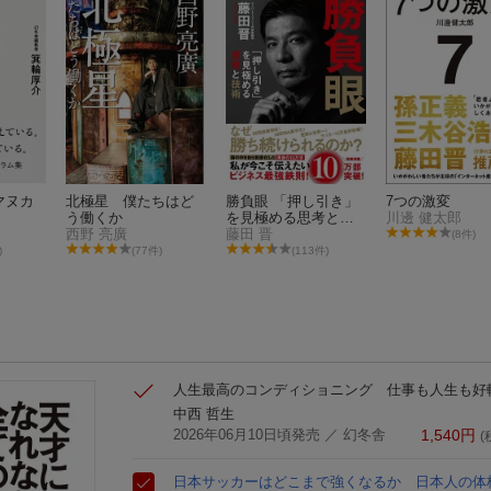
マヌカ
北極星 僕たちはど
勝負眼 「押し引き」
7つの激変
う働くか
を見極める思考と技
川邊 健太郎
西野 亮廣
術
藤田 晋
(8件)
)
(77件)
(113件)
人生最高のコンディショニング 仕事も人生も好転
中西 哲生
2026年06月10日頃発売
／ 幻冬舎
1,540
円
(
日本サッカーはどこまで強くなるか 日本人の体