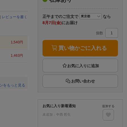
楽天チケット
エンタメニュース
推し楽
正午まで
のご注文で
なら
|
レビューを書く
8月7日(金)
にお届け
個数
1,540
円
買い物かごに入れる
1,463
円
お問い合わせ
ンをもっと見る
。
お気に入り新着通知
追加する
未追加：
中西 哲生