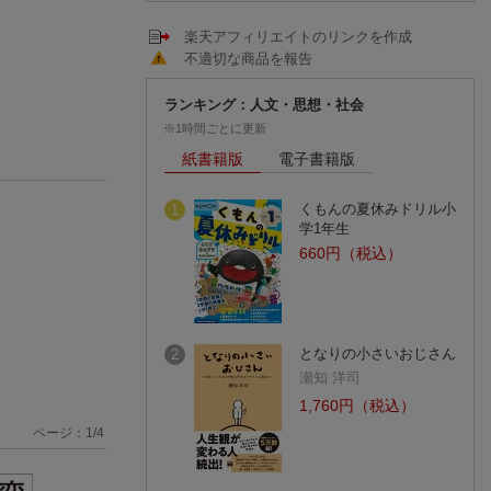
楽天アフィリエイトのリンクを作成
不適切な商品を報告
ランキング：人文・思想・社会
※1時間ごとに更新
紙書籍版
電子書籍版
くもんの夏休みドリル小
1
学1年生
660円（税込）
となりの小さいおじさん
2
瀬知 洋司
1,760円（税込）
ページ：
1
/
4