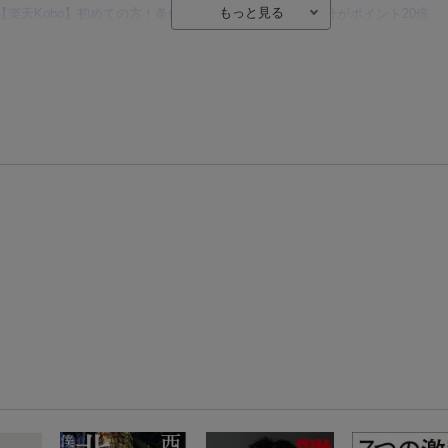
【楽天Kobo】初めての方！条件達成で楽天ブックス購入分がポイント20倍
【楽天モバイルご利用者限定】条件達成で100万ポイント山分け！
【Rakuten Fashion×楽天ブックス】条件達成で10万ポイント山分け
【スタンプカード】楽天ポイントもらえる＆抽選で豪華景品が当たる！
楽天モバイル紹介キャンペーンの拡散で300円OFFクーポン進呈
条件達成で楽天限定・宝塚歌劇 宙組貸切公演ペアチケットが当たる