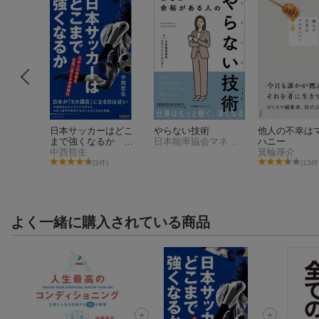
 億から
日本サッカーはどこ
やらない技術
他人の不幸は
ルドマ
まで強くなるか 日
日本能率協会マネジメントセンター
ハニー
勤続17
本人の体格を武器に
中西哲生
箕輪厚介
が明かす
変える身体操作
07件)
(3件)
(13件
マインド
よく一緒に購入されている商品