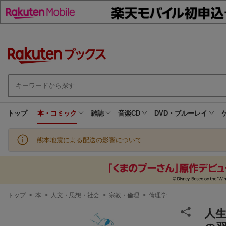
トップ
本・コミック
雑誌
音楽CD
DVD・ブルーレイ
熊本地震による配送の影響について
現
トップ
>
本
>
人文・思想・社会
>
宗教・倫理
>
倫理学
在
地
人