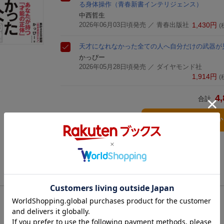
る身体操作
（青春新書インテリジェンス）
中西哲生
2026年06月03日頃発売
／ 青春出版社
1,430
円
(
天才になれなかった全ての人へ
自分だけの武器が
かっぴー
2026年05月28日頃発売
／ ダイヤモンド社
1,914
円
(
4,
合計
3点とも買い物