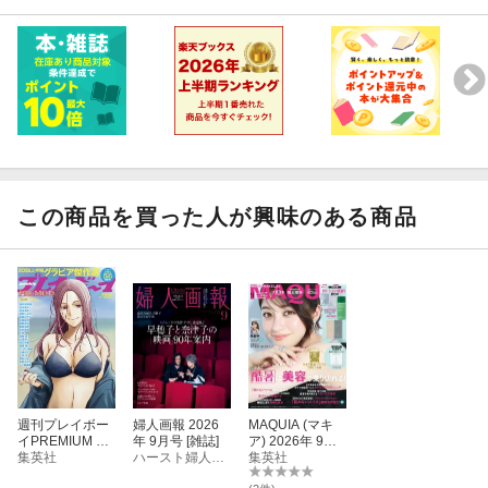
この商品を買った人が興味のある商品
週刊プレイボー
婦人画報 2026
MAQUIA (マキ
イPREMIUM 20
年 9月号 [雑誌]
ア) 2026年 9月
26上半期グラビ
集英社
ハースト婦人画報社
号 [雑誌]
集英社
ア傑作選 2026