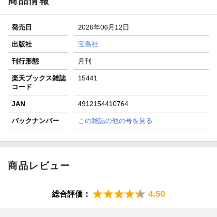
商品情報
エントリー＆3,000円以上購入で無料データSIM（3GB/月プ
ラン）が当たる！
発売日
2026年06月12日
楽天モバイル紹介キャンペーンの拡散で300円OFFクーポン
進呈
出版社
宝島社
条件達成で楽天限定・宝塚歌劇 宙組貸切公演ペアチケット
刊行形態
月刊
が当たる
楽天ブックス雑誌
15441
コード
JAN
4912154410764
バックナンバー
この雑誌の他の号を見る
商品レビュー
4.50
総合評価：