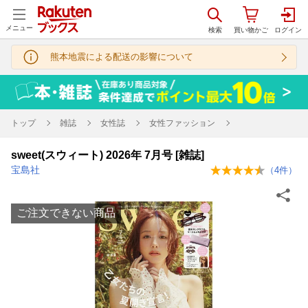
メニュー
熊本地震による配送の影響について
トップ
雑誌
女性誌
女性ファッション
sweet(スウィート) 2026年 7月号 [雑誌]
宝島社
（
4
件）
ご注文できない商品