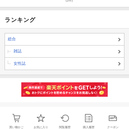
年 9/1号 [雑誌]
(2件)
ランキング
総合
雑誌
女性誌
買い物かご
お気に入り
閲覧履歴
購入履歴
クーポン