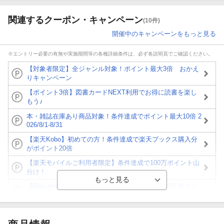
関連するクーポン・キャンペーン
(10件)
開催中のキャンペーンをもっと見る
※エントリー必要の有無や実施期間等の各種詳細条件は、必ず各説明頁でご確認ください。
【対象者限定】全ジャンル対象！ポイント最大3倍 おかえ
りキャンペーン
【ポイント3倍】図書カードNEXT利用でお得に読書を楽し
もう♪
本・雑誌在庫あり商品対象！条件達成でポイント最大10倍 2
026/8/1-8/31
【楽天Kobo】初めての方！条件達成で楽天ブックス購入分
がポイント20倍
【楽天モバイルご利用者限定】条件達成で100万ポイント山
分け！
【Rakuten Fashion×楽天ブックス】条件達成で10万ポイン
ト山分け
【スタンプカード】楽天ポイントもらえる＆抽選で豪華景品
が当たる！