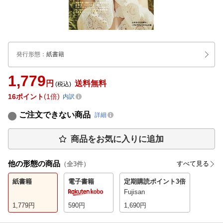
発行形態
：
紙書籍
1,779
円
送料無料
(税込)
16
ポイント
1倍
内訳
ご注文できない商品
詳細
商品をお気に入りに追加
他の形態の商品
すべて見る
（全
3
件）
紙書籍
電子書籍
定期購読
ポイント3倍
Fujisan
1,779
円
590
円
1,690
円