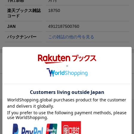
刊行形態
月刊
が当たる
楽天ブックス雑誌
18750
コード
JAN
4912187500760
バックナンバー
この雑誌の他の号を見る
商品レビュー
総合評価：
条件に満たないため、評価は表示できません。
投稿日：2026年06月17日
4
評価：
akira28270859
(無題)