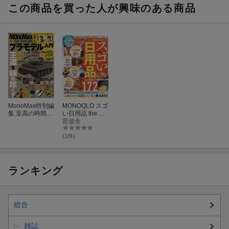
この商品を買った人が興味のある商品
MonoMax特別編
MONOQLO スゴ
集 至高の時間を
い日用品 the BE
愉しむ。 大人の
ST よりぬきお得
晋遊舎
プラモデル入門
版
(1件)
ランキング
総合
雑誌