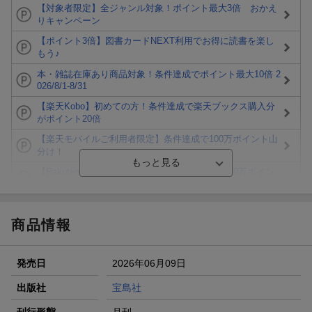
【対象者限定】全ジャンル対象！ポイント最大3倍 おかえ
りキャンペーン
【ポイント3倍】図書カードNEXT利用でお得に読書を楽し
もう♪
本・雑誌在庫あり商品対象！条件達成でポイント最大10倍 2
026/8/1-8/31
【楽天Kobo】初めての方！条件達成で楽天ブックス購入分
がポイント20倍
【楽天モバイルご利用者限定】条件達成で100万ポイント山
分け！
【Rakuten Fashion×楽天ブックス】条件達成で10万ポイン
ト山分け
【スタンプカード】楽天ポイントもらえる＆抽選で豪華景品
が当たる！
商品情報
エントリー＆3,000円以上購入で無料データSIM（3GB/月プ
ラン）が当たる！
発売日
2026年06月09日
楽天モバイル紹介キャンペーンの拡散で300円OFFクーポン
進呈
出版社
宝島社
条件達成で楽天限定・宝塚歌劇 宙組貸切公演ペアチケット