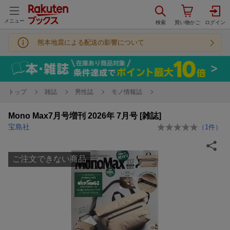
メニュー
熊本地震による配送の影響について
トップ
雑誌
男性誌
モノ情報誌
Mono Max7月号増刊 2026年 7月号 [雑誌]
宝島社
（
1
件）
ご注文できない商品