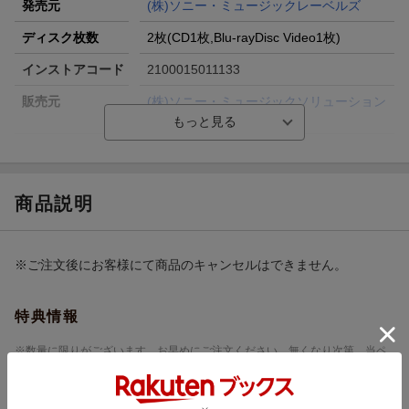
発売元
(株)ソニー・ミュージックレーベルズ
ディスク枚数
2枚(CD1枚,Blu-rayDisc Video1枚)
インストアコード
2100015011133
販売元
(株)ソニー・ミュージックソリューション
ズ
総曲数
ー／-(シングル)
収録時間
ー／ー
商品説明
品番
SRCL-13727/8
洋題
KIMI HA TOSHI DENSETSU/CRASH PARA
DISE
※ご注文後にお客様にて商品のキャンセルはできません。
特典情報
※数量に限りがございます。お早めにご注文ください。無くなり次第、当ペ
ージ上で終了告知をさせていただきます。
楽天ブックス限定先着特典
オリジナル特典