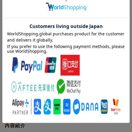
メンバーランダムトレカ(楽天ブックスver.)
※特典の絵柄はお選びいただけません。
※特典の絵柄を理由とした交換・返品は受け付けておりませんの
でご了承ください。
先着特典
特典
初回生産限定盤シリアルコード(第1次予約)
仕様情報
※予告なく変更になる場合がございます。あらかじめご了承下さい。
★仕様/封入特典
●【初回生産限定盤】三方背・ブックケース・デジパック・CD+B
D・32Pブックレット・トレカ(初回盤A・B別絵柄ソロ9種ランダ
ム)
内容紹介