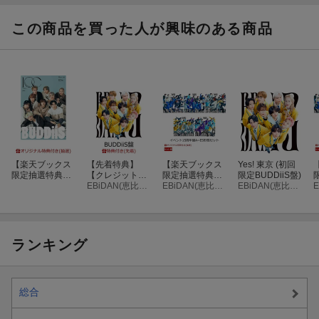
クラッシュパラ
クラッシュパラ
クラッシュパラ
S(オリジナルフ
いただいたお客様に、ご予約枚数分のメンバーランダムトレカを
ダイス (初回生
ダイス (初回生
ダイス(オリジナ
ォンタブ（BUD
B
産限定盤A CD＋
産限定盤B CD＋
ル3カットフォ
DiiSロゴ絵柄）)
この商品を買った人が興味のある商品
プレゼントいたします。
Blu-ray)(オリジ
Blu-ray)(オリジ
トシート(メンバ
メンバーランダムトレカは各オンラインショップごとに異なる絵
ナル3カットフ
ナル3カットフ
ー9種からラン
ォトシート(メン
ォトシート(メン
ダム1種))
柄となります！
バー9種からラ
バー9種からラ
※チェーン別オリジナル特典は対象外となります。
ンダム1種))
ンダム1種))
＜対象商品＞
2026年7月8日(水)発売 『キミは都市伝説 / クラッシュパラダイ
ス』
初回生産限定盤Type-A ￥4,400円(税込) SRCL-13725〜13726
【楽天ブックス
【先着特典】
【楽天ブックス
Yes! 東京 (初回
初回生産限定盤Type-B ￥4,400円(税込) SRCL-13727〜13728
限定抽選特典】
【クレジットカ
限定抽選特典】
限定BUDDiiS盤)
通常盤(初回仕様) ￥1,650(税込) SRCL-13729
【クレジットカ
ード決済限定】
EBiDAN(恵比寿学園男子部)
【クレジットカ
EBiDAN(恵比寿学園男子部)
EBiDAN(恵比寿学園男子部)
ード決済限定】
【シリアル対
ード決済限定】
1OC Vol.9【表
象】Yes! 東京
Yes! 東京 （イベ
＜予約期間＞
紙：BUDDiiS】
(初回限定BUDDi
ント15周年盤A~
(オンラインラッ
iS盤)(第3弾シリ
E5形態セット）
第1次予約：2026年6月5日(金)18:00〜2026年6月7日(日)23:59
キードロー抽選
アルナンバー)
【イベント対
ランキング
第2次予約：2026年6月18日(木)18:00〜2026年6月21日(日)23:59
権)
象】(8/9(日)東京
_優先観覧エリ
ア入場整理権(整
＜ご予約に関する注意事項＞
理番号付)+第三
総合
※期間中、イベント応募用シリアルコード付き商品のカートがご
部特典会：『15
周年記念2ショ
ざいますので、ご予約前に必ずシリアルコード付き表記があるか
ット撮影会 参加