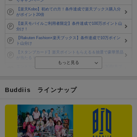
りキャンペーン
【楽天Kobo】初めての方！条件達成で楽天ブックス購入分
がポイント20倍
【楽天モバイルご利用者限定】条件達成で100万ポイント山
分け！
【Rakuten Fashion×楽天ブックス】条件達成で10万ポイン
ト山分け
【スタンプカード】楽天ポイントもらえる＆抽選で豪華景品
が当たる！
エントリー＆3,000円以上購入で無料データSIM（3GB/月プ
ラン）が当たる！
楽天モバイル紹介キャンペーンの拡散で300円OFFクーポン
進呈
Buddiis
ラインナップ
条件達成で楽天限定・宝塚歌劇 宙組貸切公演ペアチケット
が当たる
エントリー＆条件達成で『鬼滅の刃』オリジナルきんちゃく
袋が当たる！
【楽天24】日用品の楽天24と楽天ブックス買いまわりでク
ーポン★