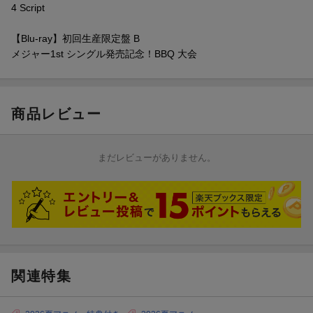
【特典会内容】
4 Script
1 今日Yoi感じ？プロフィール帳交換会(初回生産限定盤シリアル
コード1口+通常盤シリアルコード2口応募)
【Blu-ray】初回生産限定盤 B
“ここでしか知れない、メンバーの新たな一面を知ることができる
メジャー1st シングル発売記念！BBQ 大会
かも？”
※メンバー個別プロフィール帳交換会となります。
お客様とメンバーで、プロフィール帳の交換ができる特典会とな
商品レビュー
ります。
※メンバーからお渡しするプロフィール帳は、全会場共通のもの
となります。
まだレビューがありません。
2 浴衣でKoi♡ ツーショット撮影会(初回生産限定盤シリアルコー
ド2口応募)
※メンバー個別浴衣2ショット撮影となります。
対象メンバー1名とお客様お一人様で1枚の写真撮影を行います。
メンバーは浴衣を着用いたします。
※お客様のスマートフォンで写真撮影を行います。
関連特集
【各会場タイムスケジュール】
●2026年7月25日(土) 大阪府：ATCホール ホールC