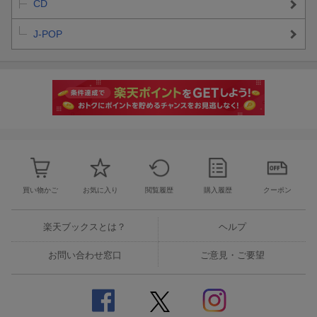
CD
をご確認の上ご予約ください。
権』(BUDDiiS：
SHOOT))
T
※商品1点のご予約につき、1シリアルコードの発行となります。
J-POP
＜応募期間＞
第1次応募：2026年6月5日(金)18:00〜2026年6月8日(月)23:59
第2次応募：2026年6月18日(木)18:00〜2026年6月22日(月)23:59
＜応募方法＞
1 メンバー個別浴衣2ショット撮影会をご希望の方は初回生産限
定盤シリアルコードを2つ、2メンバー個別プロフィール帳交換会
をご希望の方は、初回生産限定盤シリアルコードを1つ、および通
常盤シリアルコードを2つ、下記の応募サイトにてご入力くださ
買い物かご
お気に入り
閲覧履歴
購入履歴
クーポン
い。
＜ご応募はこちら＞
楽天ブックスとは？
ヘルプ
//ticket.fortunemeets.app/BUDDiiS/1stSG
※ご応募には『forTUNE music』のアカウント登録が必要となり
お問い合わせ窓口
ご意見・ご要望
ます。
※既にforTUNE musicのアカウントをお持ちの方はご自身のアカ
ウントにログインしてご応募ください。
※ご応募には、シリアルコード（半角英数字12桁）が必要です。