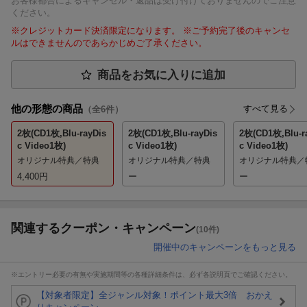
お客様都合によるキャンセル・返品は受け付けておりませんのでご注意
ください。
※クレジットカード決済限定になります。 ※ご予約完了後のキャンセ
ルはできませんのであらかじめご了承ください。
商品をお気に入りに追加
他の形態の商品
すべて見る
（全
6
件）
2枚(CD1枚,Blu-rayDis
2枚(CD1枚,Blu-rayDis
2枚(CD1枚,Blu-r
c Video1枚)
c Video1枚)
c Video1枚)
オリジナル特典／特典
オリジナル特典／特典
オリジナル特典／
4,400
円
ー
ー
関連するクーポン・キャンペーン
(10件)
開催中のキャンペーンをもっと見る
※エントリー必要の有無や実施期間等の各種詳細条件は、必ず各説明頁でご確認ください。
【対象者限定】全ジャンル対象！ポイント最大3倍 おかえ