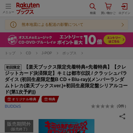
メニュー
熊本地震による配送の影響について
トップ
CD
J-POP
ポップス
【楽天ブックス限定先着特典+先着特典】【クレ
初回限定
ジットカード決済限定】キミは都市伝説 / クラッシュパラ
ダイス (初回生産限定盤B CD＋Blu-ray)(メンバーランダ
ムトレカ(楽天ブックスver.)+初回生産限定盤シリアルコー
ド(第1次予約))
オリジナル特典
特典
BUDDiiS
（
0
件）
販売期間外
(販売終了)