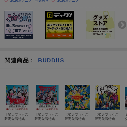
●2026年7月26日(日) 東京都：TODAホール ホールA
2026夏アニメ 特典付き
2026夏アニメ
・第1部：今日Yoi感じ？プロフィール帳交換会
イベント開始 11:30〜 (受付開始 11:15 受付終了 12:00) ※
予定
・第2部：浴衣でKoi♡ ツーショット撮影会
イベント開始 12:45〜 (受付開始 12:30 受付終了 13:15) ※
予定
・第3部：浴衣でKoi♡ ツーショット撮影会
イベント開始 14:00〜 (受付開始 13:45 受付終了 14:30) ※
予定
関連商品
：
BUDDiiS
・第4部：今日Yoi感じ？プロフィール帳交換会
イベント開始 15:45〜 (受付開始 15:30 受付終了 16:15) ※
予定
【イベント参加方法】
商品をご予約いただいたお客様にシリアルコードをお渡しいたし
ます。
特設ページにアクセスしていただき、ご希望の特典会に応じた数
のシリアルコードをご入力の上、ご応募ください。
【楽天ブックス
【楽天ブックス
【楽天ブックス
【楽天ブックス
限定先着特典】
限定先着特典】
限定先着特典】
限定先着特典】
キミは都市伝説 /
キミは都市伝説 /
キミは都市伝説 /
THIS IS BUDDii
また、イベント応募用シリアルコード対象カートで商品をご予約