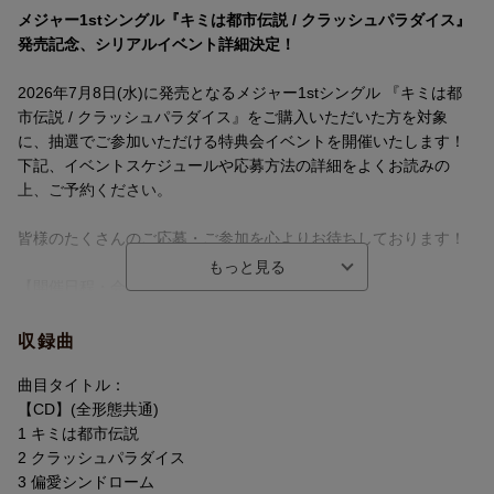
メジャー1stシングル『キミは都市伝説 / クラッシュパラダイス』
発売記念、シリアルイベント詳細決定！
2026年7月8日(水)に発売となるメジャー1stシングル 『キミは都
市伝説 / クラッシュパラダイス』をご購入いただいた方を対象
に、抽選でご参加いただける特典会イベントを開催いたします！
下記、イベントスケジュールや応募方法の詳細をよくお読みの
上、ご予約ください。
皆様のたくさんのご応募・ご参加を心よりお待ちしております！
【開催日程・会場】
・2026年7月25日(土) 大阪府：ATCホール ホールC
・2026年7月26日(日) 東京都：TODAホール ホールA
収録曲
【出演】
曲目タイトル：
BUDDiiS
【CD】(全形態共通)
（FUMINORI、KEVIN、MORRIE、SEIYA、YUMA、SHOW、TAK
1 キミは都市伝説
UYA、FUMIYA、SHOOT）
2 クラッシュパラダイス
3 偏愛シンドローム