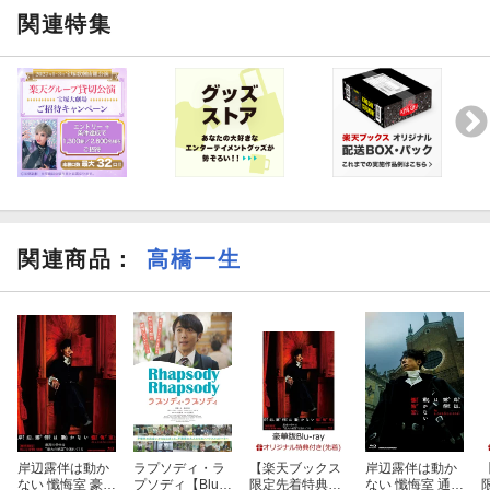
関連特集
関連商品
：
高橋一生
岸辺露伴は動か
ラプソディ・ラ
【楽天ブックス
岸辺露伴は動か
ない 懺悔室 豪華
プソディ【Blu-r
限定先着特典】
ない 懺悔室 通常