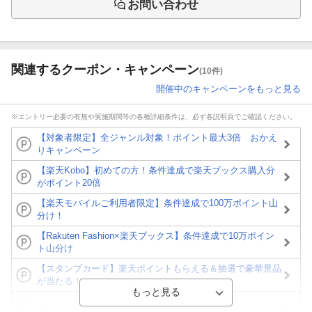
お問い合わせ
関連するクーポン・キャンペーン
(10件)
開催中のキャンペーンをもっと見る
※エントリー必要の有無や実施期間等の各種詳細条件は、必ず各説明頁でご確認ください。
【対象者限定】全ジャンル対象！ポイント最大3倍 おかえ
りキャンペーン
【楽天Kobo】初めての方！条件達成で楽天ブックス購入分
がポイント20倍
【楽天モバイルご利用者限定】条件達成で100万ポイント山
分け！
【Rakuten Fashion×楽天ブックス】条件達成で10万ポイン
ト山分け
【スタンプカード】楽天ポイントもらえる＆抽選で豪華景品
が当たる！
Blu-ray・DVDセール・お買い得情報