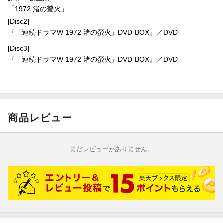
ey Rowe 藤木志ぃさー ベンガル
「1972 渚の螢火」
沢村一樹 小林薫
[Disc2]
『「連続ドラマW 1972 渚の螢火」DVD-BOX』／DVD
＜スタッフ＞
原作：坂上泉『渚の螢火』（双葉文庫刊） 監督：平山秀幸
[Disc3]
脚本：常盤司郎 倉田健次 音楽：安川午朗
『「連続ドラマW 1972 渚の螢火」DVD-BOX』／DVD
撮影：藤石修 照明：鈴木康介 録音：中里崇 美術：中澤克
巳 装飾：小山大次郎 スタイリスト：森本裕治 メイク：東村
忠明
スクリプター：川野恵美 編集：洲崎千恵子 音響効果：大塚智
子 助監督：村上秀晃、野本史生 制作担当：宿崎恵造
商品レビュー
VFXプロデューサー：進威志 アクションコーディネーター：
佐々木修平 キャスティングプロデューサー：山口正志
プロデューサー：高江洲義貴 廣瀬雄 制作プロダクション：
まだレビューがありません。
東北新社 製作著作：ＷＯＷＯＷ
©
2025 WOWOW INC.