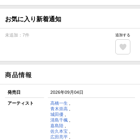
エントリー＆3,000円以上購入で無料データSIM（3GB/月プ
ラン）が当たる！
お気に入り新着通知
楽天モバイル紹介キャンペーンの拡散で300円OFFクーポン
進呈
未追加：
7
件
追加する
条件達成で楽天限定・宝塚歌劇 宙組貸切公演ペアチケット
が当たる
エントリー＆条件達成で『鬼滅の刃』オリジナルきんちゃく
袋が当たる！
商品情報
発売日
2026年09月04日
アーティスト
高橋一生
,
青木崇高
,
城田優
,
清島千楓
,
嘉島陸
,
佐久本宝
,
広田亮平
,