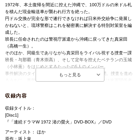
が見え隠れする。タイムリミットは18日間。琉球警察、最後の任
1972年、本土復帰を間近に控えた沖縄で、100万ドルの米ドル札
務。沖縄の未来を懸けた戦いが始まる。
を積んだ現金輸送車が襲われ行方を絶った。
円ドル交換が完全な形で遂行できなければ日米外交紛争に発展し
かねないと、琉球警察はこれを秘密裏に解決する特別対策室を編
成した。
班長に任命されたのは警視庁派遣から沖縄に戻ってきた真栄田
（高橋一生）。
そのほか、同級生でありながら真栄田をライバル視する捜査一課
班長・与那覇（青木崇高）、そして定年を控えたベテランの玉城
（小林薫）をはじめとするたったの5人のメンバー。
事件解決のタイムリミットは本土復帰までの18日間。捜査を進め
るうちに、事態は沖縄財界や地元ギャング、さらには米軍関係者
を巻き込み、二転三転していく……。
真栄田らは期限までに100万ドルを取り戻し、犯人を捕らえること
収録内容
ができるのかーー。沖縄の未来を懸けた戦いが始まる！
収録タイトル：
＜キャスト＞
[Disc1]
高橋一生
『「連続ドラマW 1972 渚の螢火」DVD-BOX』／DVD
青木崇高 城田優
アーティスト： ほか
清島千楓 嘉島陸 佐久本宝 広田亮平 MAAKIII 北香那 Jeffr
原作：坂上泉