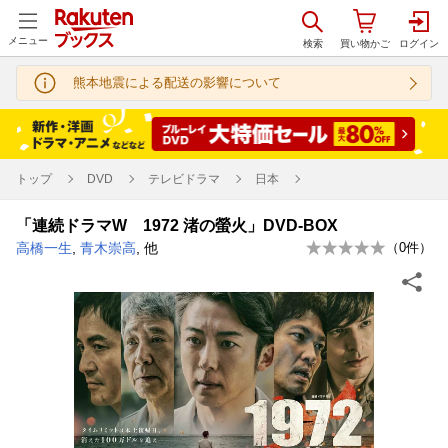
メニュー
熊本地震による配送の影響について
トップ
DVD
テレビドラマ
日本
「連続ドラマW 1972 渚の螢火」DVD-BOX
高橋一生
,
青木崇高
, 他
（
0
件）