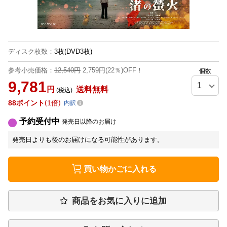
ディスク枚数
：
3枚(DVD3枚)
参考小売価格：
12,540円
2,759円(22％)OFF！
個数
9,781
円
送料無料
(税込)
88
ポイント
1倍
内訳
予約受付中
発売日以降のお届け
発売日よりも後のお届けになる可能性があります。
買い物かごに入れる
商品をお気に入りに追加