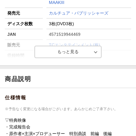
MAAKIII
発売元
カルチュア・パブリッシャーズ
ディスク枚数
3枚(DVD3枚)
JAN
4571519944469
販売元
TCエンタテインメント(株)
収録時間
ー／ー／ー
品番
TCED-8772
画面サイズ
16:9LB
商品説明
色彩
カラー
仕様情報
言語
日本語(オリジナル言語)
音声方式
ドルビーデジタルステレオ(オリジナル音声
※予告なく変更になる場合がございます。あらかじめご了承下さい。
方式)
▽特典映像
制作国
日本
・完成報告会
・原作者×主演×プロデューサー 特別鼎談 前編 後編
制作年
2025年