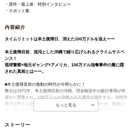
・原作・坂上泉 特別インタビュー
洋題
[RENZOKU DRAMA W 1972 NAGISA NO K
・スポット集
EIKA]DVD-BOX
内容紹介
タイムリミットは本土復帰日、消えた100万ドルを追えーー
本土復帰目前、混沌とした沖縄で繰り広げられるクライムサスペ
ンス！
琉球警察×地元ギャング×アメリカ、100万ドル強奪事件の裏に隠
された真相とはーー。
■本土復帰直前の激動の時代が今明らかに！
舞台は1972年、本土復帰目前の沖縄。現金輸送中の銀行車両が何
者かに襲撃され、100万ドルが強奪される事件が発生する。当時沖
縄では円ドル交換（米占領下ではドルを使用していたが、復帰に
伴い円への交換が必要だった）の準備が進められ、琉球警察はこ
の件が日米両政府に知られると、外交問題に発展しかねないた
め、これを秘密裏に解決すべく特別対策室を編成した。事件は地
ストーリー
元ギャングの犯行と目されたが、その背後にアメリカ政府の思惑