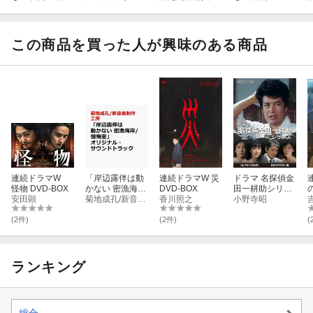
版（初回生産限
ay】
岸辺露伴は動か
版【Blu-ray】
定）ブルーレイ
ない 懺悔室 豪華
BOX【Blu-ray】
版（初回生産限
定）ブルーレイ
この商品を買った人が興味のある商品
BOX【Blu-ray】
(L判ブロマイド
天
(楽天ブックス v
er.))
連続ドラマW
「岸辺露伴は動
連続ドラマW 災
ドラマ 名探偵金
怪物 DVD-BOX
かない 密漁海岸/
DVD-BOX
田一耕助シリー
安田顕
懺悔室」オリジ
菊地成孔/新音楽制作工房
香川照之
ズ コレクターズ
小野寺昭
ナル・サウンド
DVD ＜HDリマ
ー
トラック
スター版＞(昭和
(2件)
(2件)
(
の名作ライブラ
リー 第186集)
ランキング
総合