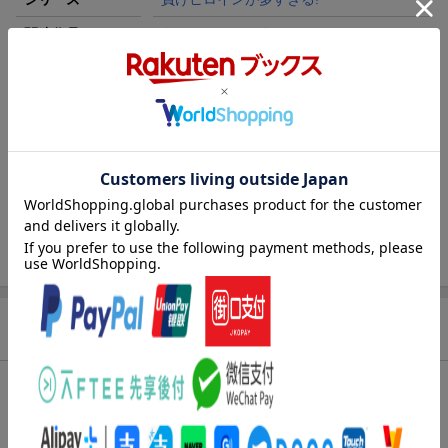
関連作品
負けヒロインが多すぎる!
レーベル
ガガガ文庫
出版社
小学館
発行形態
文庫
ページ数
312p
対象年齢
高校
ISBN
9784094533002
商品説明
内容紹介（JPROより）
つぼみが花に変わるころーー