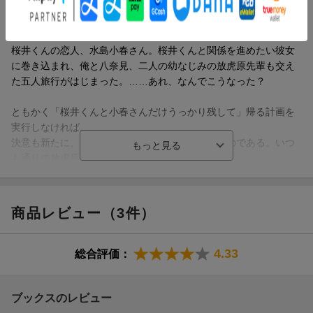
「正直に言うね。私ーーヒロくんと既成事実を作ろうと思って」
桜井くんの恋人、水島小春さん。桜井くんと関係を進めたい彼女
に巻き込まれ、俺と八奈見、二人の幼なじみの放虎原先輩も交え
た五人旅行がはじまった。……あれ、なんでこうなった？
ともかく「桜井くんと小春さんだけうっかり残して」帰る計画を
実行しなければ。
決意も新たに、俺たちは飛騨の温泉地に向かったのである。いつ
も通りの放虎原先輩にどこか違和感を覚えながら。
敗走系青春ラブコメ、第9幕。斜陽はゆっくりと沈んでいくーー。
商品レビュー（3件）
4.33
総合評価：
ブックスのレビュー