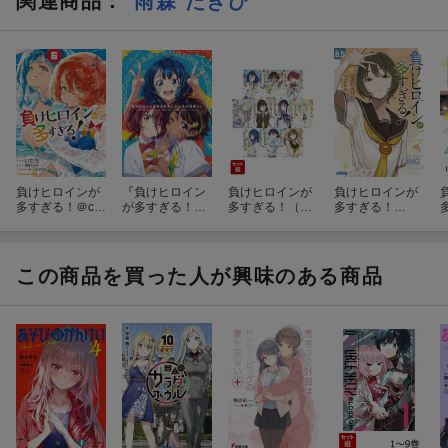
関連商品
：
雨森 たきび
負けヒロインが
『負けヒロイン
負けヒロインが
負けヒロインが
多すぎる！＠co
が多すぎる！』
多すぎる！（ガ
多すぎる！
mic（6）
アニメ公式ガイ
ガガ文庫） 1-8
（8．5）
ド
巻＋8.5巻+SSS
K
10冊セット
この商品を買った人が興味のある商品