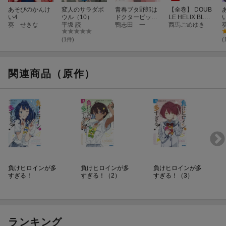
あそびのかんけ
変人のサラダボ
青春ブタ野郎は
【全巻】 DOUB
い4
ウル（10）
ドクターピッグ
LE HELIX BLOS
葵 せきな
平坂 読
の夢を見ない＋
鴨志田 一
SOM 1-9巻セッ
西馬ごめゆき
ト
(1件)
(
関連商品（原作）
負けヒロインが多
負けヒロインが多
負けヒロインが多
すぎる！
すぎる！（2）
すぎる！（3）
ランキング