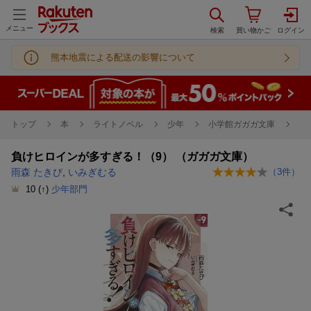
メニュー
熊本地震による配送の影響について
トップ
本
ライトノベル
少年
小学館ガガガ文庫
負けヒロインが多すぎる！（9） （ガガガ文庫）
雨森 たきび
,
いみぎむる
（
3
件）
10
(↑)
少年部門