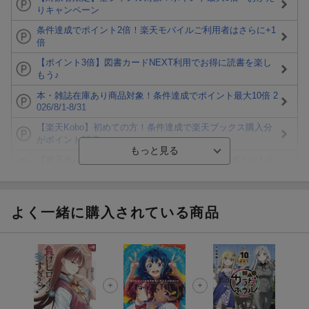
りキャンペーン
条件達成でポイント2倍！楽天モバイルご利用者はさらに+1
倍
【ポイント3倍】図書カードNEXT利用でお得に読書を楽し
もう♪
本・雑誌在庫あり商品対象！条件達成でポイント最大10倍 2
026/8/1-8/31
【楽天Kobo】初めての方！条件達成で楽天ブックス購入分
がポイント20倍
【楽天モバイルご利用者限定】条件達成で100万ポイント山
分け！
【Rakuten Fashion×楽天ブックス】条件達成で10万ポイン
ト山分け
よく一緒に購入されている商品
【スタンプカード】楽天ポイントもらえる＆抽選で豪華景品
が当たる！
楽天モバイル紹介キャンペーンの拡散で300円OFFクーポン
進呈
条件達成で楽天限定・宝塚歌劇 宙組貸切公演ペアチケット
が当たる