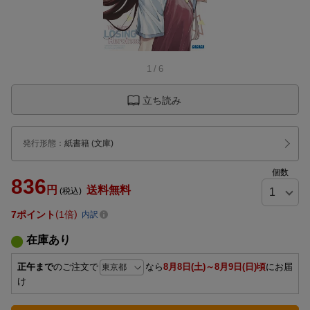
1
/
6
立ち読み
発行形態
：
紙書籍
(文庫)
個数
836
円
送料無料
(税込)
7
ポイント
1倍
内訳
在庫あり
正午まで
のご注文で
なら
8月8日(土)～8月9日(日)頃
にお届
け