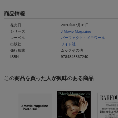
商品情報
発売日
：
2026年07月01日
シリーズ
：
J Movie Magazine
レーベル
：
パーフェクト・メモワール
出版社
：
リイド社
発行形態
：
ムックその他
ISBN
：
9784845867240
この商品を買った人が興味のある商品