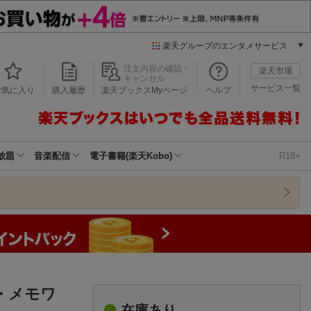
楽天グループのエンタメサービス
本/ゲーム/CD/DVD
注文内容の確認・
楽天市場
キャンセル
楽天ブックス
サービス一覧
お気に入り
購入履歴
楽天ブックスMyページ
ヘルプ
電子書籍
楽天Kobo
雑誌読み放題
楽天マガジン
放題
音楽配信
電子書籍(楽天Kobo)
R18+
音楽配信
楽天ミュージック
動画配信
楽天TV
動画配信ガイド
Rakuten PLAY
無料テレビ
Rチャンネル
クト・メモワ
チケット
在庫あり