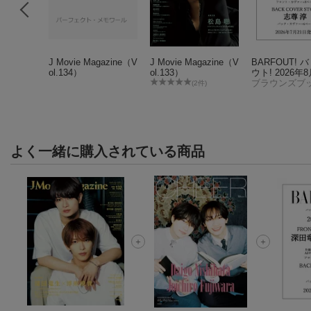
zine（v
J Movie Magazine（V
J Movie Magazine（V
BARFOUT! 
ol.134）
ol.133）
ウト! 2026年
UGUST 2026
ブラウンズブ
(2件)
E 371 深田
飛貴（ACEes
よく一緒に購入されている商品