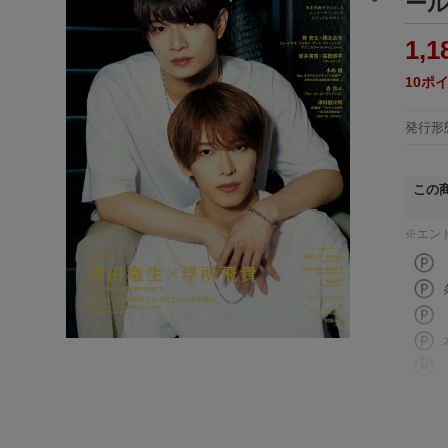
ー
1,1
10
ポ
発行形
この
※エン