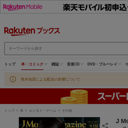
トップ
本・コミック
雑誌
音楽CD
DVD・ブルーレイ
熊本地震による配送の影響について
現
トップ
>
本
>
エンタメ・ゲーム
>
その他
在
地
J 