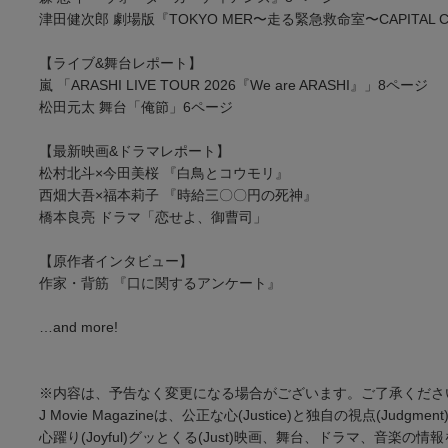
津田健次郎 劇場版『TOKYO MER〜走る緊急救命室〜CAPITAL C
【ライブ&舞台レポート】
嵐 「ARASHI LIVE TOUR 2026『We are ARASHI』」8ページ
松田元太 舞台「俺節」6ページ
【最新映画&ドラマレポート】
松村北斗×今田美桜 『白鳥とコウモリ』
西畑大吾×福本莉子 『時給三〇〇円の死神』
橋本良亮 ドラマ「恋せよ、御曹司」
【原作者インタビュー】
作家・背筋 『口に関するアンケート』
…and more!
※内容は、予告なく変更になる場合がございます。ご了承くださ
J Movie Magazineは、公正な心(Justice)と独自の視点(Judgmen
心躍り(Joyful)グッとくる(Just)映画、舞台、ドラマ、音楽の