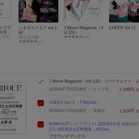
バァフア
シネマスクエア vol.1
J Movie Magazine（V
CHEER Vol.71
8月号 A
60
ol.131）
 VOLUM
ックス
日之出出版
(1件)
竜生&浮所
(1件)
）
J Movie Magazine（Vol.132）
（パーフェクト・
2026年07月01日発売
／ リイド社
1,180
円
(
CHEER Vol.71
（TJMOOK）
2026年07月01日発売
／ 宝島社
1,320
円
(
BARFOUT! バァフアウト! 2026年8月号 AUGUST 
371 深田竜生&浮所飛貴（ACEes）
ブラウンズブックス