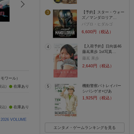
【予約】スター・ウォー
3
ズ／マンダロリア…
パブロ・ヒダルゴ
日本映画navi vol．1
Stagefan Vol.57
TVガイドPLUS LI
24
SPECIAL MEMO
6,600円（税込）
産経新聞出版
S
(1件)
【入荷予約】日向坂46
4
藤嶌果歩 1st写真…
藤嶌 果歩
2,640円（税込）
メモワール）
機動警察パトレイバー
在庫あり
5
税込)
シバシゲオ×ぴあ
1,925円（税込）
在庫あり
税込)
2026 VOLUME
エンタメ・ゲームランキングを見る