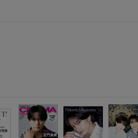
楽天モバイル紹介キャンペーンの拡散で300円OFFクーポン進呈
条件達成で楽天限定・宝塚歌劇 宙組貸切公演ペアチケットが当たる