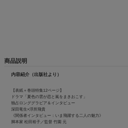
商品説明
内容紹介（出版社より）
【表紙＋巻頭特集12ページ】
ドラマ「夏色の雲が恋と嵐をまきおこす」
独占ロンググラビア＆インタビュー
深田竜生×浮所飛貴
《関係者インタビュー：いま飛躍する二人の魅力》
脚本家 松田裕子／監督 竹園 元