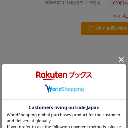
2026年07月21日頃発売
／ 幻冬舎
1,650
円
(
4,
合計
3点とも買い物