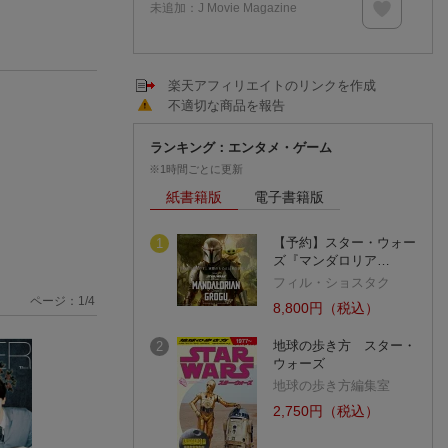
未追加：
J Movie Magazine
楽天アフィリエイトのリンクを作成
不適切な商品を報告
ランキング：エンタメ・ゲーム
※1時間ごとに更新
紙書籍版
電子書籍版
【予約】スター・ウォー
1
ズ『マンダロリア…
フィル・ショスタク
ページ：
1
/
4
8,800円（税込）
地球の歩き方 スター・
2
ウォーズ
地球の歩き方編集室
2,750円（税込）