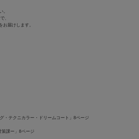
い。
t)で、
情報をお届けします。
ング・テクニカラー・ドリームコート」8ページ
罪対策課ー」8ページ