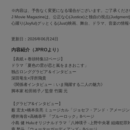
※内容は、予告なく変更になる場合がございます。ご了承くださ
J Movie Magazineは、公正な心(Justice)と独自の視点(Judgmen
心躍り(Joyful)グッとくる(Just)映画、舞台、ドラマ、音楽の
更新日：2026年06月24日
内容紹介（JPROより）
【表紙＋巻頭特集12ページ】
ドラマ「夏色の雲が恋と嵐をまきおこす」
独占ロンググラビア＆インタビュー
深田竜生×浮所飛貴
《関係者インタビュー：いま飛躍する二人の魅力》
脚本家 松田裕子／監督 竹園 元
【グラビア&インタビュー】
薮 宏太×橋本良亮 ミュージカル「ジョセフ・アンド・アメージ
櫻井海音×高橋恭平 『ブルーロック』8ページ
小島 健 Huluオリジナルドラマ「八神瑛子 -上野中央署 組織犯
森 愁斗 『ウォーターガーディアンズ』8ページ