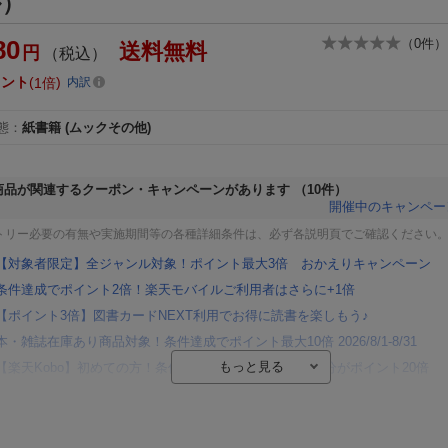
ル）
80
（
0
件）
送料無料
円
（税込）
イント
1倍
内訳
態
：
紙書籍
(ムックその他)
商品が関連するクーポン・キャンペーンがあります
（10件）
開催中のキャンペー
トリー必要の有無や実施期間等の各種詳細条件は、必ず各説明頁でご確認ください
【対象者限定】全ジャンル対象！ポイント最大3倍 おかえりキャンペーン
条件達成でポイント2倍！楽天モバイルご利用者はさらに+1倍
【ポイント3倍】図書カードNEXT利用でお得に読書を楽しもう♪
本・雑誌在庫あり商品対象！条件達成でポイント最大10倍 2026/8/1-8/31
【楽天Kobo】初めての方！条件達成で楽天ブックス購入分がポイント20倍
【楽天モバイルご利用者限定】条件達成で100万ポイント山分け！
【Rakuten Fashion×楽天ブックス】条件達成で10万ポイント山分け
【スタンプカード】楽天ポイントもらえる＆抽選で豪華景品が当たる！