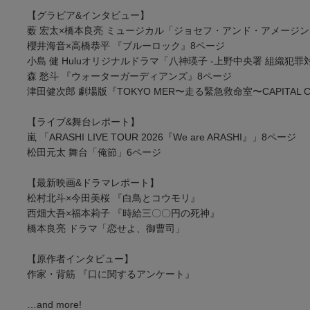
【グラビア&インタビュー】
薮 宏太×橋本良亮 ミュージカル「ジョセフ・アンド・アメージ
櫻井海音×高橋恭平 『ブルーロック』8ページ
小島 健 Huluオリジナルドラマ「八神瑛子 -上野中央署 組織犯
森 愁斗 『ウォーターガーディアンズ』8ページ
津田健次郎 劇場版『TOKYO MER〜走る緊急救命室〜CAPITAL C
【ライブ&舞台レポート】
嵐 「ARASHI LIVE TOUR 2026『We are ARASHI』」8ページ
松田元太 舞台「俺節」6ページ
【最新映画&ドラマレポート】
松村北斗×今田美桜 『白鳥とコウモリ』
西畑大吾×福本莉子 『時給三〇〇円の死神』
橋本良亮 ドラマ「恋せよ、御曹司」
【原作者インタビュー】
作家・背筋 『口に関するアンケート』
…and more!