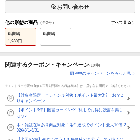
お問い合わせ
他の形態の商品
すべて見る
（全
2
件）
紙書籍
紙書籍
1,980
円
ー
関連するクーポン・キャンペーン
(10件)
開催中のキャンペーンをもっと見る
※エントリー必要の有無や実施期間等の各種詳細条件は、必ず各説明頁でご確認ください。
【対象者限定】全ジャンル対象！ポイント最大3倍 おかえ
りキャンペーン
【ポイント3倍】図書カードNEXT利用でお得に読書を楽し
もう♪
本・雑誌在庫あり商品対象！条件達成でポイント最大10倍 2
026/8/1-8/31
【楽天Kobo】初めての方！条件達成で楽天ブックス購入分