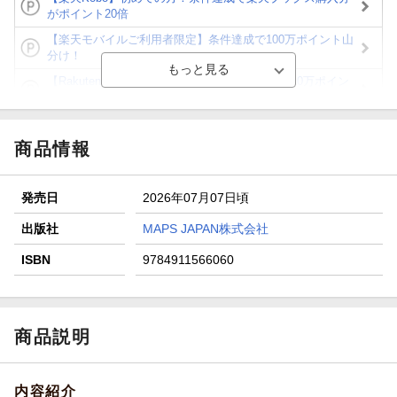
がポイント20倍
【楽天モバイルご利用者限定】条件達成で100万ポイント山
分け！
【Rakuten Fashion×楽天ブックス】条件達成で10万ポイン
ト山分け
【スタンプカード】楽天ポイントもらえる＆抽選で豪華景品
が当たる！
商品情報
エントリー＆3,000円以上購入で無料データSIM（3GB/月プ
ラン）が当たる！
発売日
2026年07月07日頃
楽天モバイル紹介キャンペーンの拡散で300円OFFクーポン
進呈
出版社
MAPS JAPAN株式会社
条件達成で楽天限定・宝塚歌劇 宙組貸切公演ペアチケット
ISBN
9784911566060
が当たる
商品説明
内容紹介