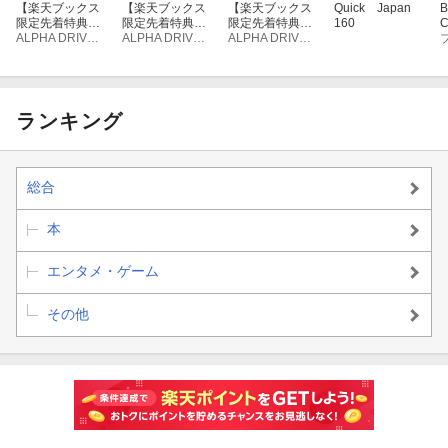
【楽天ブックス
【楽天ブックス
【楽天ブックス
Quick Japan
B
限定先着特典
限定先着特典
限定先着特典
160
C
+先着特典】2N
ALPHA DRIVE ONE
+先着特典】2N
ALPHA DRIVE ONE
+先着特典】2N
ALPHA DRIVE ONE
D MINI ALBUM
D MINI ALBUM
D MINI ALBUM
《UNBREAKAB
《UNBREAKAB
《UNBREAKAB
LE : 少年BEAS
LE : 少年BEAS
LE : 少年BEAS
R
T》(Fragile Bea
T》(Cementic N
T》(Hissing ver.)
0
st ver.)(ランダム
est ver.)(ランダ
(ランダムフォト
ランキング
フォトカード(全
ムフォトカード
カード(全7種)
7種)+購入者限定
(全7種)+購入者
+購入者限定応
応募抽選券(シリ
限定応募抽選券
募抽選券(シリア
アルナンバー))
(シリアルナンバ
ルナンバー))
総合
ー))
本
エンタメ・ゲーム
その他