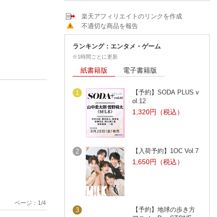
楽天アフィリエイトのリンクを作成
不適切な商品を報告
ランキング：エンタメ・ゲーム
※1時間ごとに更新
紙書籍版
電子書籍版
【予約】SODA PLUS v
1
ol.12
1,320円（税込）
【入荷予約】1OC Vol.7
2
1,650円（税込）
ページ：
1
/
4
【予約】地球の歩き方
3