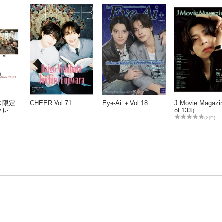
ス限定
CHEER Vol.71
Eye-Ai ＋Vol.18
J Movie Magaz
クレジ
ol.133）
済限
(2件)
ト対
初回盤A
26(日)
メンバー
ムハイ