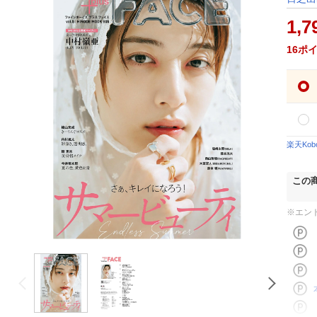
1,7
16
ポ
楽天Ko
この
※エン