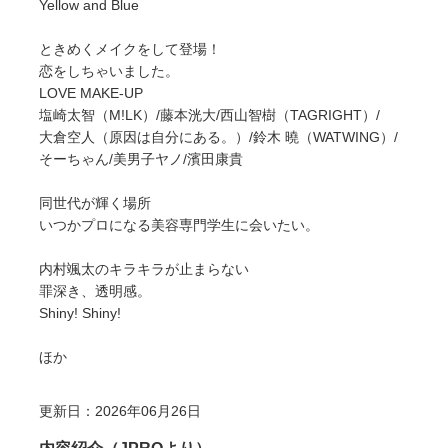
Yellow and Blue
ときめくメイクをして登場！
恋をしちゃいました。
LOVE MAKE-UP
塩崎太智（M!LK）/藤本洸大/西山智樹（TAGRIGHT）/
大倉空人（原因は自分にある。）/鈴木 曉（WATWING）/
そーちゃん/美男子ヤノ/濱田康貴
同世代が輝く場所
いつかプロになる美容専門学生に会いたい。
内村颯太のキラキラが止まらない
罪深き、透明感。
Shiny! Shiny!
ほか
更新日：2026年06月26日