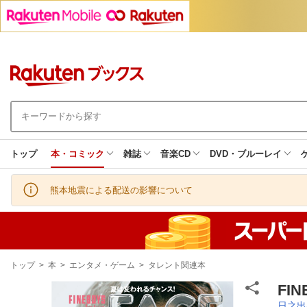
トップ
本・コミック
雑誌
音楽CD
DVD・ブルーレイ
熊本地震による配送の影響について
現
トップ
>
本
>
エンタメ・ゲーム
>
タレント関連本
在
地
FIN
日之出