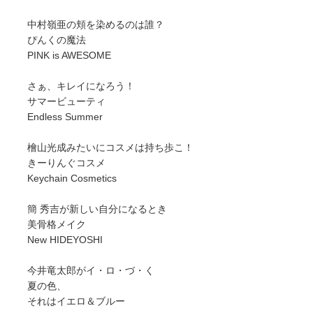
中村嶺亜の頬を染めるのは誰？
ぴんくの魔法
PINK is AWESOME
さぁ、キレイになろう！
サマービューティ
Endless Summer
檜山光成みたいにコスメは持ち歩こ！
きーりんぐコスメ
Keychain Cosmetics
簡 秀吉が新しい自分になるとき
美骨格メイク
New HIDEYOSHI
今井竜太郎がイ・ロ・づ・く
夏の色、
それはイエロ＆ブルー