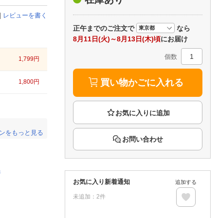
楽天チケット
エンタメニュース
|
レビューを書く
推し楽
正午まで
のご注文で
なら
8月11日(火)～8月13日(木)頃
にお届け
個数
1,799
円
買い物かごに入れる
1,800
円
ンをもっと見る
お問い合わせ
。
倍
お気に入り新着通知
追加する
未追加：
2
件