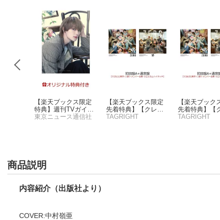
6年7&8月
【楽天ブックス限定
【楽天ブックス限定
【楽天ブック
紙 中島
特典】週刊TVガイド
先着特典】【クレジ
先着特典】【
関西版 2026年10月3
東京ニュース通信社
ットカード決済限
TAGRIGHT
ットカード決
TAGRIGHT
日号増刊 TVガイドda
定】【イベント対
定】【イベン
n vol.61(藤本洸大×簡
象】ZERO （初回盤A
象】ZERO （
秀吉 生写真3種からラ
+通常盤）(【7/25(土)
+通常盤）(【7/
ンダムで1枚付き販売)
東京＜1部＞メンバー
東京＜1部＞
全員 ウエルカムハイ
全員 ウエルカ
タッチ】)
タッチ】)
商品説明
内容紹介（出版社より）
COVER:中村嶺亜