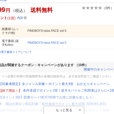
99
（
0
件）
送料無料
円
（税込）
イント
1倍
内訳
紙書籍
(ムッ
FINEBOYS+plus FACE vol.5
クその他)
電子書籍
(楽
FINEBOYS+plus FACE vol.5
天Kobo)
bo電子書籍ストアについて
商品が関連するクーポン・キャンペーンがあります
（10件）
開催中のキャンペー
トリー必要の有無や実施期間等の各種詳細条件は、必ず各説明頁でご確認ください
【対象者限定】全ジャンル対象！ポイント最大3倍 おかえりキャンペーン
条件達成でポイント2倍！楽天モバイルご利用者はさらに+1
【終了間近！】
【ポイント3倍】図書カードNEXT利用でお得に読書を楽しもう♪
本・雑誌在庫あり商品対象！条件達成でポイント最大10倍 2026/8/1-8/31
【楽天Kobo】初めての方！条件達成で楽天ブックス購入分がポイント20倍