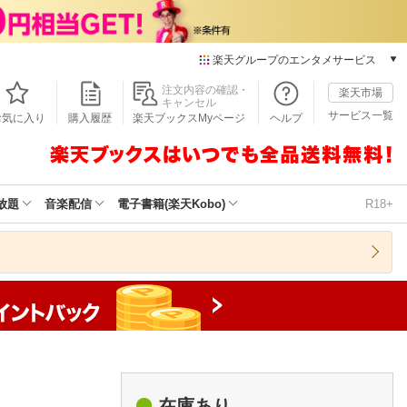
楽天グループのエンタメサービス
本/ゲーム/CD/DVD
注文内容の確認・
楽天市場
キャンセル
楽天ブックス
サービス一覧
お気に入り
購入履歴
楽天ブックスMyページ
ヘルプ
電子書籍
楽天Kobo
雑誌読み放題
楽天マガジン
放題
音楽配信
電子書籍(楽天Kobo)
R18+
音楽配信
楽天ミュージック
動画配信
楽天TV
動画配信ガイド
Rakuten PLAY
無料テレビ
Rチャンネル
チケット
在庫あり