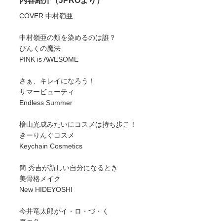
内容紹介（JPROより）
COVER:中村嶺亜
中村嶺亜の頬を染めるのは誰？
ぴんくの魔法
PINK is AWESOME
さぁ、キレイになろう！
サマービューティ
Endless Summer
檜山光成みたいにコスメは持ち歩こ！
きーりんぐコスメ
Keychain Cosmetics
簡 秀吉が新しい自分になるとき
美骨格メイク
New HIDEYOSHI
今井竜太郎がイ・ロ・づ・く