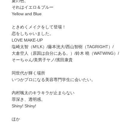
夏の色、
それはイエロ＆ブルー
Yellow and Blue
ときめくメイクをして登場！
恋をしちゃいました。
LOVE MAKE-UP
塩崎太智（M!LK）/藤本洸大/西山智樹（TAGRIGHT）/
大倉空人（原因は自分にある。）/鈴木 曉（WATWING）/
そーちゃん/美男子ヤノ/濱田康貴
同世代が輝く場所
いつかプロになる美容専門学生に会いたい。
内村颯太のキラキラが止まらない
罪深き、透明感。
Shiny! Shiny!
ほか