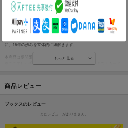
が贈るスペシャルブックが完成。
長きにわたり本誌に掲載された貴重なアーカイブから最新撮り下
ろしまで、
彼らの軌跡と現在地を一冊に収録した永久保存版です。
メンバーそれぞれのソロビジュアル、ロングインタビュー、ここ
でしか見ることのできない特別コンテンツを通して、7人の魅力を
多角的に描写。ファッション誌ならではのモードな世界観ととも
に、15年の歩みを立体的に紐解きます。
本商品は期間限定の予約受注生産。
※ここでしか手に入らない書店限定特典ビジュアルポストカード
つき！
商品レビュー
ブックスのレビュー
まだレビューがありません。