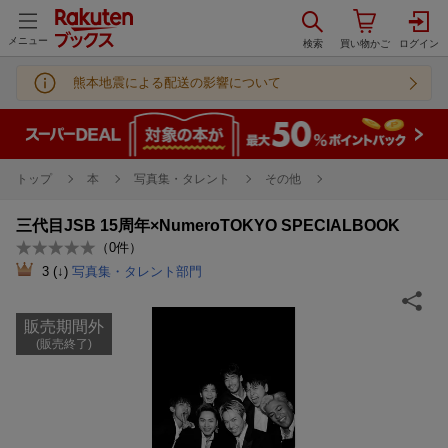
メニュー
熊本地震による配送の影響について
トップ
本
写真集・タレント
その他
三代目JSB 15周年×NumeroTOKYO SPECIALBOOK
（
0
件）
3
(↓)
写真集・タレント部門
販売期間外
(販売終了)