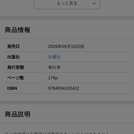
【Rakuten Fashion×楽天ブックス】条件達成で10万ポイン
ト山分け
【スタンプカード】楽天ポイントもらえる＆抽選で豪華景品
が当たる！
商品情報
エントリー＆3,000円以上購入で無料データSIM（3GB/月プ
ラン）が当たる！
発売日
2026年09月10日頃
楽天モバイル紹介キャンペーンの拡散で300円OFFクーポン
進呈
出版社
扶桑社
条件達成で楽天限定・宝塚歌劇 宙組貸切公演ペアチケット
発行形態
単行本
が当たる
ページ数
176p
ISBN
9784594103422
商品説明