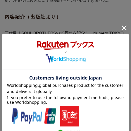
※ご注文後にお客様にて商品のキャンセルはできません。
内容紹介（出版社より）
三代目 J SOUL BROTHERSの15周年を記念し、Numero TOKYO
が贈るスペシャルブックが完成。
長きにわたり本誌に掲載された貴重なアーカイブから最新撮り下
ろしまで、
彼らの軌跡と現在地を一冊に収録した永久保存版です。
メンバーそれぞれのソロビジュアル、ロングインタビュー、ここ
でしか見ることのできない特別コンテンツを通して、7人の魅力を
多角的に描写。ファッション誌ならではのモードな世界観ととも
に、15年の歩みを立体的に紐解きます。
本商品は期間限定の予約受注生産。
※ここでしか手に入らない書店限定特典ビジュアルポストカード
つき！
内容紹介（JPROより）
三代目 J SOUL BROTHERSの15周年を記念し、Numero TOKYO
更新日：2026年06月02日