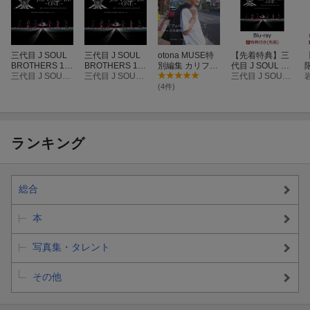
三代目 J SOUL
三代目 J SOUL
otona MUSE特
【先着特典】三
BROTHERS 15
BROTHERS 15
別編集 カリフォ
代目 J SOUL BR
TH ANNIVERSA
三代目 J SOUL BROTHERS from EXILE TRIBE
TH ANNIVERSA
三代目 J SOUL BROTHERS from EXILE TRIBE
ルニアに恋して
OTHERS 15TH
三代目 J SOUL BROTHERS from EXILE TRIBE
W
RY STADIUM LI
RY STADIUM LI
starring 岩田剛
ANNIVERSARY
S
(4件)
VE “JSB FOREV
VE “JSB FOREV
典
STADIUM LIVE
ER -ONE-”(スマ
ER -ONE-”(スマ
“JSB FOREVER
C
プラ対応)【Blu-r
プラ対応)
-ONE-”(スマプラ
盤
ay】
対応)【Blu-ra
y】(生写真(集合
ル
ランキング
絵柄 / 1枚))
総合
本
写真集・タレント
その他