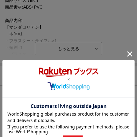
商品サイズ:7inch
商品素材:ABS+PVC
商品内容:
【マンダロリアン】
・本体×1
・ブラスター・ライフル×1
・短剣×1
・ブラスター・ピストル×1
・交換用ハンドパーツ×3対
・交換用腕アーマーパーツ×1
・炎エフェクトパーツ×1
あわせて購入したい商品
・噴射エフェクトパーツ×2
・台座×1
【グローグー】
・本体×1
・ショルダーバッグ×1
・交換用頭部パーツ×1
・交換用ハンドパーツ×1対
・ホバー・プラムに乗ったグローグー×1