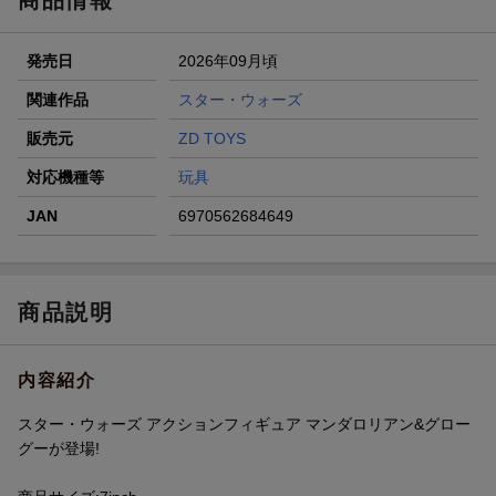
商品情報
条件達成で楽天限定・宝塚歌劇 宙組貸切公演ペアチケット
が当たる
発売日
2026年09月頃
エントリー＆条件達成で『鬼滅の刃』オリジナルきんちゃく
袋が当たる！
関連作品
スター・ウォーズ
【楽天24】日用品の楽天24と楽天ブックス買いまわりでク
販売元
ZD TOYS
ーポン★
対応機種等
玩具
JAN
6970562684649
商品説明
内容紹介
スター・ウォーズ アクションフィギュア マンダロリアン&グロー
グーが登場!