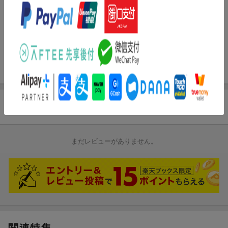
ハズブロ（Hasbro）
※海外仕入商品の為、多少の箱潰れが発生する可能性がございま
STAR WARS スタ
す。箱潰の交換は出来かねます。ご了承ください。
ー・ウォーズ／マン
ハズブロジャパン
ダロリアン・アン
11,442
円
(税込)
(C) & TM Lucasfilm Ltd.
ド・グローグー ア
クションバース マ
かごに入れる
ンダロリアン レイ
・ホビー系商品についての諸注意
ザー・クレスト プ
メーカー都合により発売の大幅な延期が発生する可能性がござい
レイセット 2in1 ビ
ます。
ークル＆ 35 cm プ
商品レビュー
予約商品についてはメーカーから順次入荷次第の発送となりま
レイセット アクシ
ョンフィギュア、4
す。メーカー公表の発売日とは異なる場合がございますのでご了
歳以上の男女共用お
承ください。
もちゃ G2841 正規
まだレビューがありません。
品
【対象年齢】：15歳以上
関連特集