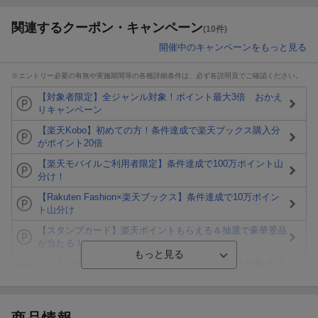
関連するクーポン・キャンペーン
(10件)
開催中のキャンペーンをもっと見る
※エントリー必要の有無や実施期間等の各種詳細条件は、必ず各説明頁でご確認ください。
【対象者限定】全ジャンル対象！ポイント最大3倍 おかえ
りキャンペーン
【楽天Kobo】初めての方！条件達成で楽天ブックス購入分
がポイント20倍
【楽天モバイルご利用者限定】条件達成で100万ポイント山
分け！
【Rakuten Fashion×楽天ブックス】条件達成で10万ポイン
ト山分け
【スタンプカード】楽天ポイントもらえる＆抽選で豪華景品
が当たる！
エントリー＆3,000円以上購入で無料データSIM（3GB/月プ
ラン）が当たる！
楽天モバイル紹介キャンペーンの拡散で300円OFFクーポン
進呈