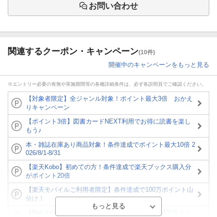
お問い合わせ
関連するクーポン・キャンペーン
(10件)
開催中のキャンペーンをもっと見る
※エントリー必要の有無や実施期間等の各種詳細条件は、必ず各説明頁でご確認ください。
【対象者限定】全ジャンル対象！ポイント最大3倍 おかえ
りキャンペーン
【ポイント3倍】図書カードNEXT利用でお得に読書を楽し
もう♪
本・雑誌在庫あり商品対象！条件達成でポイント最大10倍 2
026/8/1-8/31
【楽天Kobo】初めての方！条件達成で楽天ブックス購入分
がポイント20倍
【楽天モバイルご利用者限定】条件達成で100万ポイント山
分け！
【Rakuten Fashion×楽天ブックス】条件達成で10万ポイン