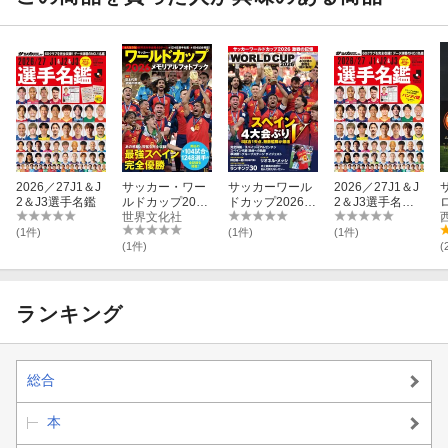
2026／27J1＆J
サッカー・ワー
サッカーワール
2026／27J1＆J
2＆J3選手名鑑
ルドカップ2026
ドカップ2026
2＆J3選手名鑑
メモリアルフォ
世界文化社
激戦の記憶
ハンディ版
トブック
(1件)
(1件)
(1件)
(1件)
(
ランキング
総合
本