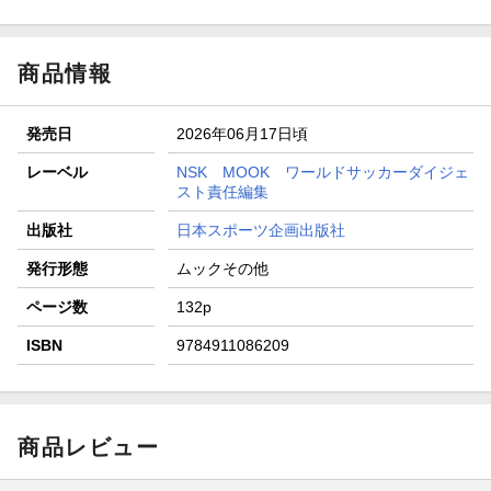
ト山分け
【スタンプカード】楽天ポイントもらえる＆抽選で豪華景品
が当たる！
商品情報
エントリー＆3,000円以上購入で無料データSIM（3GB/月プ
ラン）が当たる！
発売日
2026年06月17日頃
楽天モバイル紹介キャンペーンの拡散で300円OFFクーポン
進呈
レーベル
NSK MOOK ワールドサッカーダイジェ
スト責任編集
条件達成で楽天限定・宝塚歌劇 宙組貸切公演ペアチケット
が当たる
出版社
日本スポーツ企画出版社
発行形態
ムックその他
ページ数
132p
ISBN
9784911086209
商品レビュー