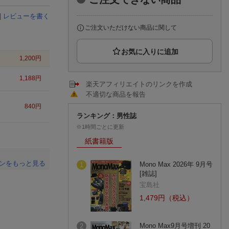
楽天チケット
エンタメニュース
|
レビューを書く
推し楽
ご注文いただけない商品に関して
1,200
円
1,188
円
楽天アフィリエイトのリンクを作成
不適切な商品を報告
840
円
ランキング：男性誌
※1時間ごとに更新
紙書籍版
ンをもっと見る
Mono Max 2026年 9月号
1
[雑誌]
。
宝島社
1,479円（税込）
Mono Max9月号増刊 20
2