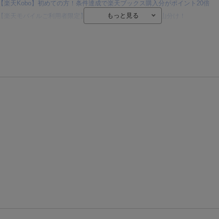
【楽天Kobo】初めての方！条件達成で楽天ブックス購入分がポイント20倍
【楽天モバイルご利用者限定】条件達成で100万ポイント山分け！
【Rakuten Fashion×楽天ブックス】条件達成で10万ポイント山分け
【スタンプカード】楽天ポイントもらえる＆抽選で豪華景品が当たる！
エントリー＆3,000円以上購入で無料データSIM（3GB/月プラン）が当たる！
楽天モバイル紹介キャンペーンの拡散で300円OFFクーポン進呈
条件達成で楽天限定・宝塚歌劇 宙組貸切公演ペアチケットが当たる