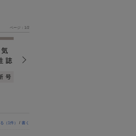
ページ：1/2
る（
1
件）
/
書く