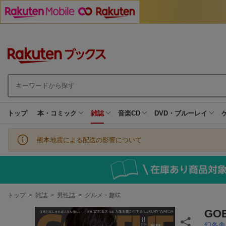
トップ
本・コミック
雑誌
音楽CD
DVD・ブルーレイ
熊本地震による配送の影響について
現
トップ
>
雑誌
>
男性誌
>
グルメ・趣味
在
地
GOE
幻冬舎