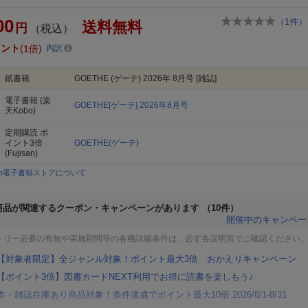
00
（
1
件）
送料無料
円
（税込）
イント
1倍
内訳
紙書籍
GOETHE (ゲーテ) 2026年 8月号 [雑誌]
電子書籍
(楽
GOETHE[ゲーテ] 2026年8月号
天Kobo)
定期購読
ポ
イント3倍
GOETHE(ゲーテ)
(Fujisan)
bo電子書籍ストアについて
商品が関連するクーポン・キャンペーンがあります
（10件）
開催中のキャンペー
トリー必要の有無や実施期間等の各種詳細条件は、必ず各説明頁でご確認ください
【対象者限定】全ジャンル対象！ポイント最大3倍 おかえりキャンペーン
【ポイント3倍】図書カードNEXT利用でお得に読書を楽しもう♪
本・雑誌在庫あり商品対象！条件達成でポイント最大10倍 2026/8/1-8/31