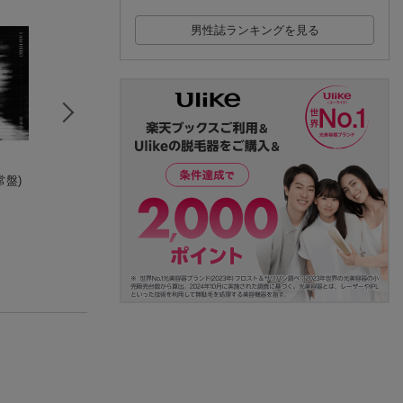
男性誌ランキングを見る
常盤)
宮本浩次
sha・la・la・la (初回
俺たちの明日（下
宮本 浩次
限定盤 2CD＋PHOTO
巻）
BOOK)
宮本浩次
宮本浩次
(18件)
(12件)
(8件)