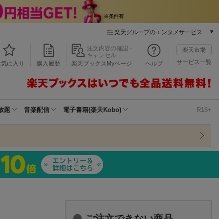
楽天グループのエンタメサービス
本/ゲーム/CD/DVD
注文内容の確認・
楽天市場
キャンセル
楽天ブックス
サービス一覧
お気に入り
購入履歴
楽天ブックスMyページ
ヘルプ
電子書籍
楽天Kobo
雑誌読み放題
楽天マガジン
放題
音楽配信
電子書籍(楽天Kobo)
R18+
音楽配信
楽天ミュージック
動画配信
楽天TV
動画配信ガイド
Rakuten PLAY
無料テレビ
Rチャンネル
チケット
ご注文できない商品