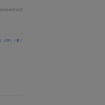
26年06月26日
る（
1
件）
/
書く