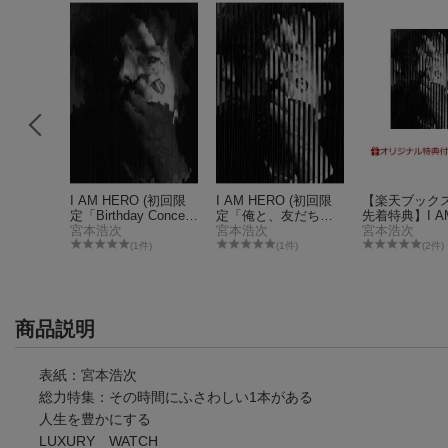
2026年
I AM HERO (初回限
I AM HERO (初回限
【楽天ブック
定「Birthday Concert
定「俺と、友だち」
先着特典】I AM
最高の日、最高の
宮本浩次
盤 CD＋Blu-ray)
宮本浩次
O (初回限定
宮本浩次
時」盤 CD＋Blu-ray)
友だち」盤 CD＋
(1件)
(1件)
(2件)
ay)(A4サイ
ファイル)
商品説明
表紙：宮本浩次
総力特集：その時間にふさわしい1本がある
人生を豊かにする
LUXURY WATCH