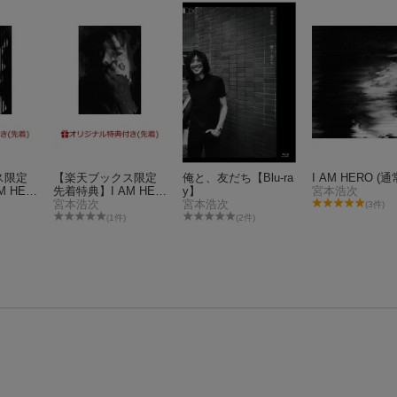
ス限定
【楽天ブックス限定
俺と、友だち【Blu-ra
I AM HERO (通
 HER
先着特典】I AM HER
y】
宮本浩次
「俺と、
O (初回限定「Birthda
宮本浩次
宮本浩次
(3件)
Blu-r
y Concert 最高の日、
(1件)
(2件)
ズクリア
最高の時」盤 CD＋Bl
u-ray)(A4サイズクリ
アファイル)