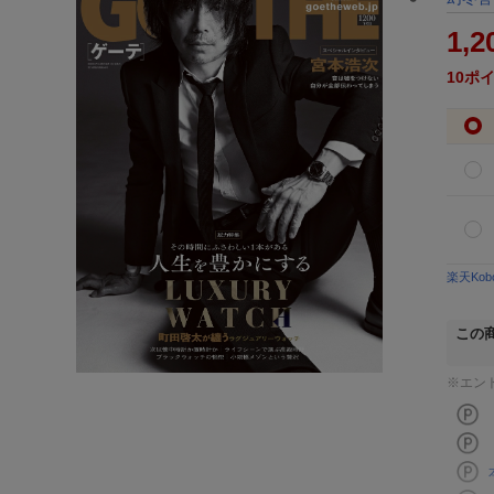
1,2
10
ポ
楽天Ko
この
※エン