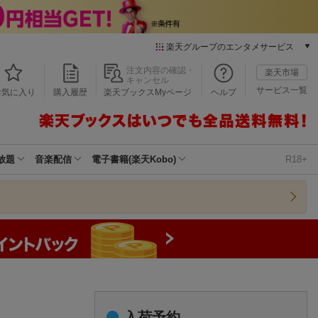
楽天グループのエンタメサービス
本/ゲーム/CD/DVD
注文内容の確認・
楽天市場
キャンセル
楽天ブックス
サービス一覧
お気に入り
購入履歴
楽天ブックスMyページ
ヘルプ
電子書籍
楽天Kobo
雑誌読み放題
楽天マガジン
放題
音楽配信
電子書籍(楽天Kobo)
R18+
音楽配信
楽天ミュージック
動画配信
楽天TV
動画配信ガイド
Rakuten PLAY
無料テレビ
Rチャンネル
チケット
入荷予約