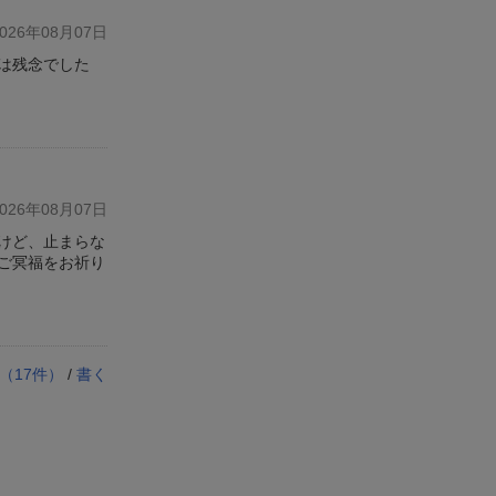
26年08月07日
は残念でした
26年08月07日
けど、止まらな
ご冥福をお祈り
（
17
件）
/
書く