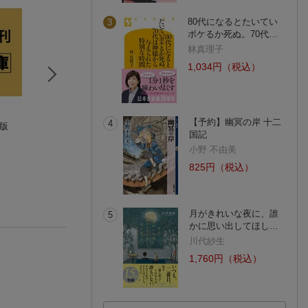
80代になるとたいてい
3
ボケるか死ぬ。70代…
林真理子
1,034円（税込）
【予約】幽冥の岸 十二
4
版
ハヤブサ消防団 森へ
殺人の門 新装版
殺人の門 上 新
国記
つづく道
上下巻セット
東野 圭吾
池井戸 潤
東野 圭吾
(32件)
小野 不由美
(1件)
825円（税込）
月がきれいな夜に、誰
5
かに思い出してほし…
川代紗生
1,760円（税込）