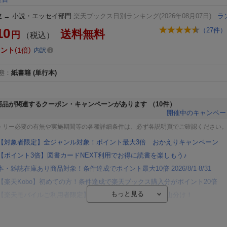
位
→
小説・エッセイ部門
楽天ブックス日別ランキング(2026年08月07日)
ラ
10
（
27
件）
送料無料
円
（税込）
イント
1倍
内訳
態
：
紙書籍
(単行本)
商品が関連するクーポン・キャンペーンがあります
（10件）
開催中のキャンペー
トリー必要の有無や実施期間等の各種詳細条件は、必ず各説明頁でご確認ください
【対象者限定】全ジャンル対象！ポイント最大3倍 おかえりキャンペーン
【ポイント3倍】図書カードNEXT利用でお得に読書を楽しもう♪
本・雑誌在庫あり商品対象！条件達成でポイント最大10倍 2026/8/1-8/31
【楽天Kobo】初めての方！条件達成で楽天ブックス購入分がポイント20倍
【楽天モバイルご利用者限定】条件達成で100万ポイント山分け！
【Rakuten Fashion×楽天ブックス】条件達成で10万ポイント山分け
【スタンプカード】楽天ポイントもらえる＆抽選で豪華景品が当たる！