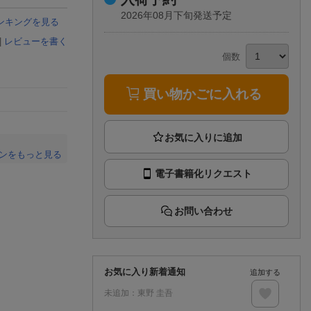
楽天チケット
2026年08月下旬発送予定
エンタメニュース
ンキングを見る
推し楽
|
レビューを書く
個数
買い物かごに入れる
ンをもっと見る
電子書籍化リクエスト
。
お問い合わせ
お気に入り新着通知
追加する
未追加：
東野 圭吾