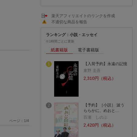
楽天アフィリエイトのリンクを作成
不適切な商品を報告
ランキング：小説・エッセイ
※1時間ごとに更新
紙書籍版
電子書籍版
【入荷予約】永遠の記憶
1
東野 圭吾
2,310円（税込）
【予約】［小説］ 波う
2
ららかに、めおと…
百瀬 しのぶ
ページ：
1
/
4
2,420円（税込）