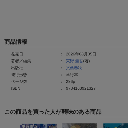
商品情報
発売日
：
2026年08月05日
著者／編集
：
東野 圭吾
(著)
出版社
：
文藝春秋
発行形態
：
単行本
ページ数
：
296p
ISBN
：
9784163921327
この商品を買った人が興味のある商品