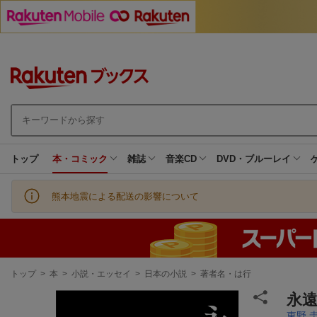
トップ
本・コミック
雑誌
音楽CD
DVD・ブルーレイ
熊本地震による配送の影響について
現
トップ
>
本
>
小説・エッセイ
>
日本の小説
>
著者名・は行
在
地
永
東野 