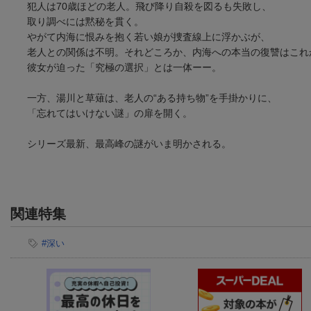
犯人は70歳ほどの老人。飛び降り自殺を図るも失敗し、
取り調べには黙秘を貫く。
やがて内海に恨みを抱く若い娘が捜査線上に浮かぶが、
老人との関係は不明。それどころか、内海への本当の復讐はこれ
彼女が迫った「究極の選択」とは一体ーー。
一方、湯川と草薙は、老人の“ある持ち物”を手掛かりに、
「忘れてはいけない謎」の扉を開く。
シリーズ最新、最高峰の謎がいま明かされる。
関連特集
#深い