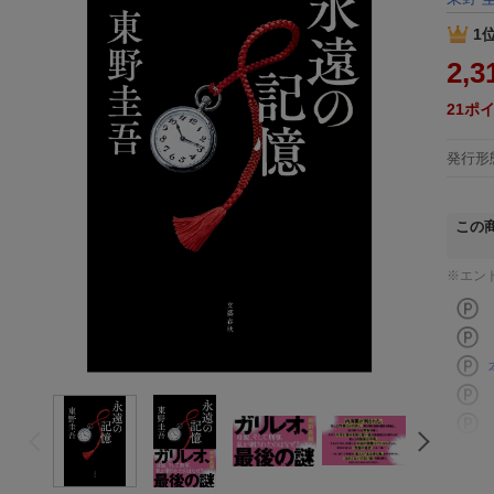
1
2,3
21
ポ
発行形
この
※エン