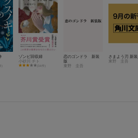
神
ゾンビ回収婦
恋のゴンドラ 新装
さまよう刃 新装
小砂川 チト
版
東野 圭吾
東野 圭吾
件)
(34件)