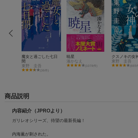
曲
魔女と過ごした七日
暁星
クスノキの女
間
湊かなえ
東野 圭吾
東野 圭吾
(1078件)
(665
(36件)
商品説明
内容紹介（JPROより）
ガリレオシリーズ、待望の最新長編！
内海薫が刺された。