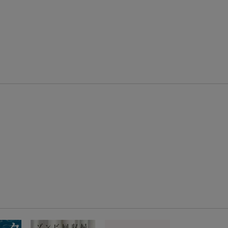
エントリー＆3,000円以上購入で無料データSIM（3GB/月プラン）が当たる！
楽天モバイル紹介キャンペーンの拡散で300円OFFクーポン進呈
条件達成で楽天限定・宝塚歌劇 宙組貸切公演ペアチケットが当たる