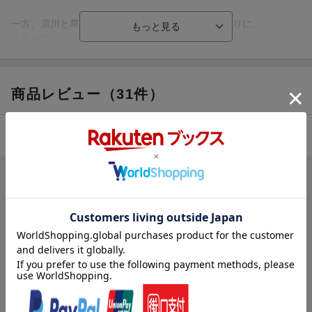
一方、湯川と草薙は、老人の“ある持ち物”を手掛かりに、
「忘れてはいけない謎」の扉を開く。
シリーズ最新、最高峰の謎がいま明かされる。
商品レビュー（31件）
4.95
総合評価：
ブックスのレビュー（21件）
4人
が次のレビューを参考になったと評価しています
投稿日：2026年08月06日
5
評価：
購入者さん
(無題)
東野圭吾さんの作品が今後読めないなんて、本当にショックです…
ありがとうございました。