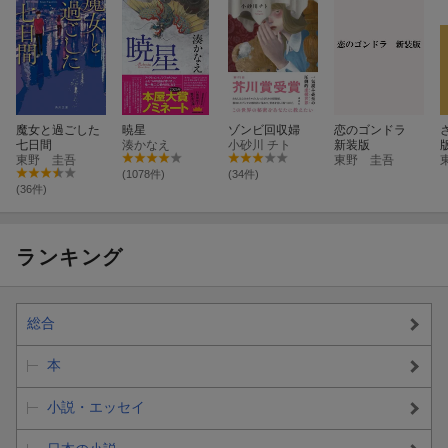
魔女と過ごした
暁星
ゾンビ回収婦
恋のゴンドラ
七日間
湊かなえ
小砂川 チト
新装版
東野 圭吾
東野 圭吾
(1078件)
(34件)
(36件)
ランキング
総合
本
小説・エッセイ