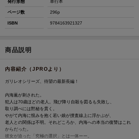
発行形態
単行本
ページ数
296p
ISBN
9784163921327
商品説明
内容紹介（JPROより）
ガリレオシリーズ、待望の最新長編！
内海薫が刺された。
犯人は70歳ほどの老人。飛び降り自殺を図るも失敗し、
取り調べには黙秘を貫く。
やがて内海に恨みを抱く若い娘が捜査線上に浮かぶが、
老人との関係は不明。それどころか、内海への本当の復讐はこれ
からだった。
彼女が迫った「究極の選択」とは一体ーー。