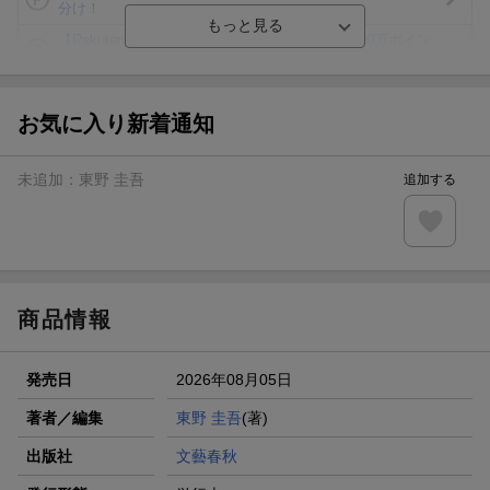
分け！
【Rakuten Fashion×楽天ブックス】条件達成で10万ポイン
ト山分け
【スタンプカード】楽天ポイントもらえる＆抽選で豪華景品
が当たる！
お気に入り新着通知
エントリー＆3,000円以上購入で無料データSIM（3GB/月プ
ラン）が当たる！
未追加：
東野 圭吾
追加する
楽天モバイル紹介キャンペーンの拡散で300円OFFクーポン
進呈
条件達成で楽天限定・宝塚歌劇 宙組貸切公演ペアチケット
が当たる
商品情報
発売日
2026年08月05日
著者／編集
東野 圭吾
(著)
出版社
文藝春秋