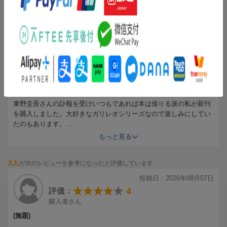
3人
が次のレビューを参考になったと評価しています
投稿日：2026年08月05日
5
評価：
購入者さん
(無題)
東野圭吾さんの訃報を受けいつもであれば本は借りる派の私が新刊
を購入しました。大好きなガリレオシリーズなので楽しみにしてい
たのもあります。
発売日の今日無事に届き、全部読みました。詳しく書くとネタバレ
もっと見る
になってしまいそうなので書きませんが、この本は是非買ってほし
いです。
2人
が次のレビューを参考になったと評価しています
物語に引き込まれました。
投稿日：2026年08月07日
4
評価：
購入者さん
(無題)