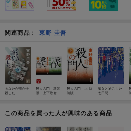
関連商品
：
東野 圭吾
あなたが誰かを
殺人の門 新装
殺人の門 上 新
魔女と過ごした
殺した
版 上下巻セッ
装版
七日間
ト
この商品を買った人が興味のある商品