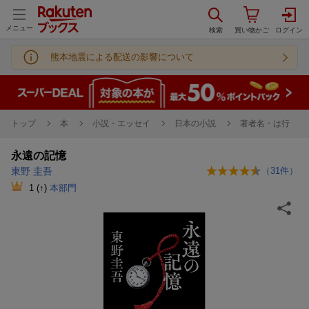
メニュー
熊本地震による配送の影響について
トップ
本
小説・エッセイ
日本の小説
著者名・は行
永遠の記憶
東野 圭吾
（
31
件）
1
(↑)
本部門