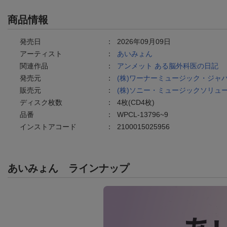
商品情報
発売日
：
2026年09月09日
アーティスト
：
あいみょん
関連作品
：
アンメット ある脳外科医の日記
発売元
：
(株)ワーナーミュージック・ジャ
販売元
：
(株)ソニー・ミュージックソリュ
ディスク枚数
：
4枚(CD4枚)
品番
：
WPCL-13796~9
インストアコード
：
2100015025956
あいみょん
ラインナップ