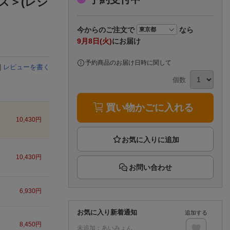
イズ＞(レジ
楽天チケット
エンタメニュース
推し楽
今から
のご注文で
なら
9月8日(火)
にお届け
予約商品のお届け日時に関して
|
レビューを書く
個数
買い物かごに入れる
10,430
円
10,430
円
お問い合わせ
6,930
円
お気に入り新着通知
追加する
8,450
円
未追加：
あいみょん