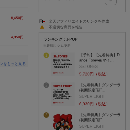
8,450
円
楽天アフィリエイトのリンクを作成
不適切な商品を報告
4,950
円
ランキング：J-POP
※1時間ごとに更新
【予約】【先着特典】D
1
ance Forever/マイ…
ンをもっと見る
SixTONES
。
5,720円（税込）
【先着特典】ダンダーラ
2
(初回限定”超”…
SUPER EIGHT
6,930円（税込）
【先着特典】ダンダーラ
3
(初回限定”超”…
SUPER EIGHT