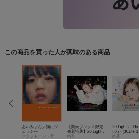
この商品を買った人が興味のある商品
he Collec
あいみょん／猫にジ
【楽天ブックス限定
20 Lights - Th
＋DVD)
ェラシー
先着特典】20 Lights -
tion - (3CD＋Bl
クラフトーン（音楽）
The Collection -(アク
絢香
絢香