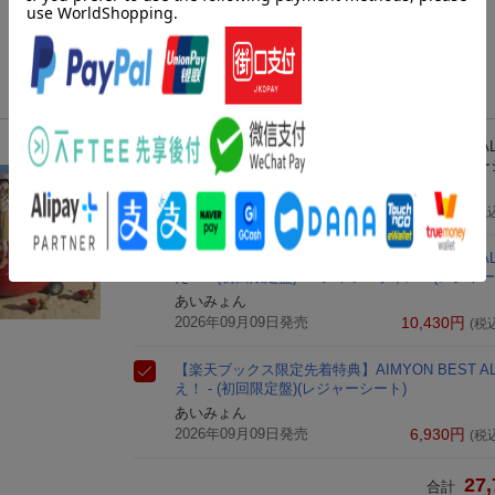
E at STADIUM 2025
＋Blu-ray)(ア
(6件)
(ナップサック)
ースター)
【楽天ブックス限定先着特典】AIMYON BEST AL
え！ - (初回限定盤)＜TシャツLサイズ＞(レジャー
あいみょん
2026年09月09日発売
10,430
円
(税
【楽天ブックス限定先着特典】AIMYON BEST AL
え！ - (初回限定盤)＜TシャツMサイズ＞(レジャー
あいみょん
2026年09月09日発売
10,430
円
(税
【楽天ブックス限定先着特典】AIMYON BEST AL
え！ - (初回限定盤)(レジャーシート)
あいみょん
2026年09月09日発売
6,930
円
(税
27,
合計