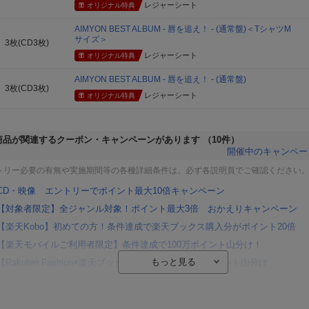
レジャーシート
オリジナル特典
AIMYON BEST ALBUM - 唇を追え！ - (通常盤)＜TシャツM
サイズ＞
3枚(CD3枚)
レジャーシート
オリジナル特典
AIMYON BEST ALBUM - 唇を追え！ - (通常盤)
3枚(CD3枚)
レジャーシート
オリジナル特典
商品が関連するクーポン・キャンペーンがあります
（10件）
開催中のキャンペー
トリー必要の有無や実施期間等の各種詳細条件は、必ず各説明頁でご確認ください
CD・映像 エントリーでポイント最大10倍キャンペーン
【対象者限定】全ジャンル対象！ポイント最大3倍 おかえりキャンペーン
【楽天Kobo】初めての方！条件達成で楽天ブックス購入分がポイント20倍
【楽天モバイルご利用者限定】条件達成で100万ポイント山分け！
【Rakuten Fashion×楽天ブックス】条件達成で10万ポイント山分け
【スタンプカード】楽天ポイントもらえる＆抽選で豪華景品が当たる！
楽天モバイル紹介キャンペーンの拡散で300円OFFクーポン進呈