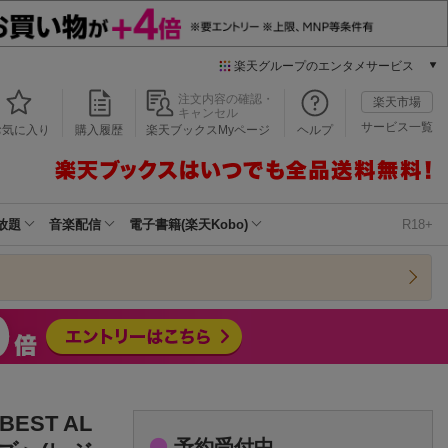
楽天グループのエンタメサービス
本/ゲーム/CD/DVD
注文内容の確認・
楽天市場
キャンセル
楽天ブックス
サービス一覧
お気に入り
購入履歴
楽天ブックスMyページ
ヘルプ
電子書籍
楽天Kobo
雑誌読み放題
楽天マガジン
放題
音楽配信
電子書籍(楽天Kobo)
R18+
音楽配信
楽天ミュージック
動画配信
楽天TV
動画配信ガイド
Rakuten PLAY
無料テレビ
Rチャンネル
EST AL
チケット
予約受付中