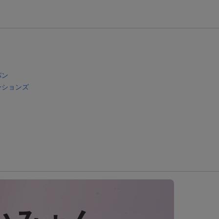
条件達成で楽天限定・宝塚歌劇 宙組貸切公演ペアチケットが当たる
エントリー＆条件達成で『鬼滅の刃』オリジナルきんちゃく袋が当たる！
【楽天24】日用品の楽天24と楽天ブックス買いまわりでクーポン★
パン
ーションズ