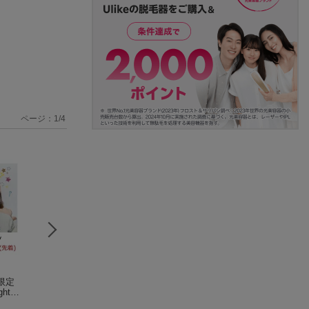
ページ：
1
/
4
限定
Made of Glass (通常
【楽天ブックス限定
Made of Glass (
ts -
盤)
先着特典】20 Lights -
生産限定盤 CD＋2
 (3CD
milet
The Collection - (3CD
絢香
D)
milet