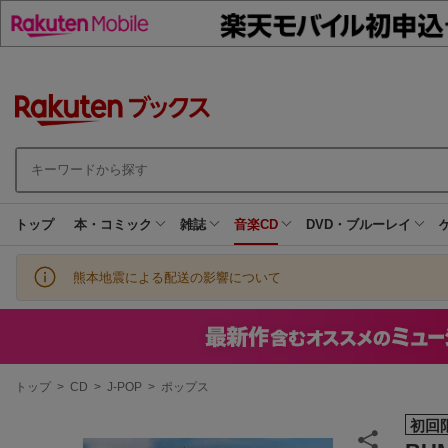
トップ
本・コミック
雑誌
音楽CD
DVD・ブルーレイ
熊本地震による配送の影響について
現
トップ
>
CD
>
J-POP
>
ポップス
在
地
初回