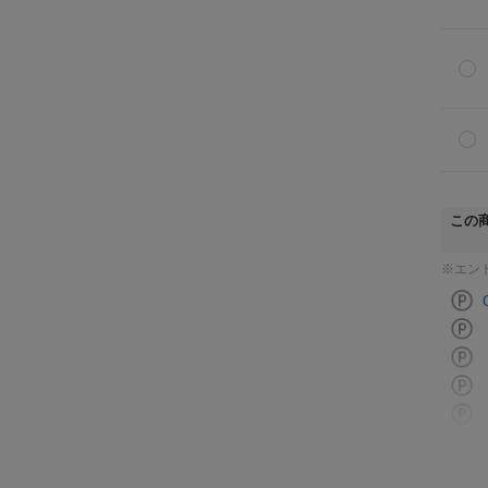
この
※エン