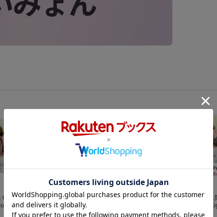
e Collec
【楽天ブックス限定
Made of Glass (初回
【楽天ブックス
u-ray)
先着特典】OFFICIAL
生産限定盤 CD＋Blu-r
先着特典】20 Ligh
HIGE DANDISM LIV
Official髭男dism
ay)
milet
The Collection -
絢香