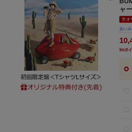
BU
ャー
オ
あいみ
10,
94
ポ