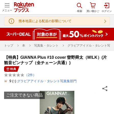
メニュー
熊本地震による配送の影響について
トップ
本
写真集・タレント
グラビアアイドル・タレント写真
【特典】GIANNA Plus #10 cover 曽野舜太（M!LK）(片
観音ピンナップ（全チェーン共通）)
特典
（
2
件）
9
(↑)
グラビアアイドル・タレント写真集部門
ご注文できない商品