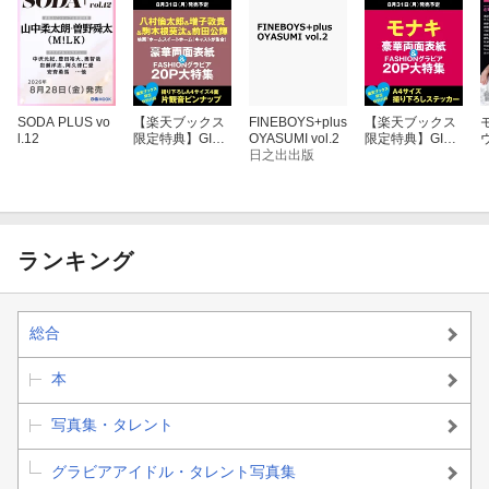
SODA PLUS vo
【楽天ブックス
FINEBOYS+plus
【楽天ブックス
l.12
限定特典】GIAN
OYASUMI vol.2
限定特典】GIAN
NA Plus #11 cov
日之出出版
NA Plus #11 cov
ガ
er 八村倫太郎・
er モナキ(オリジ
増子敦貴・駒木
ナルステッカー)
根葵汰・前田公
輝(片観音ピンナ
ップ)
ランキング
総合
本
写真集・タレント
グラビアアイドル・タレント写真集