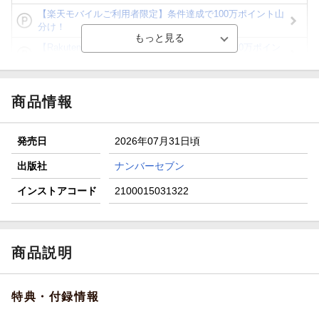
【楽天モバイルご利用者限定】条件達成で100万ポイント山
分け！
【Rakuten Fashion×楽天ブックス】条件達成で10万ポイン
ト山分け
【スタンプカード】楽天ポイントもらえる＆抽選で豪華景品
が当たる！
商品情報
エントリー＆3,000円以上購入で無料データSIM（3GB/月プ
ラン）が当たる！
発売日
2026年07月31日頃
楽天モバイル紹介キャンペーンの拡散で300円OFFクーポン
進呈
出版社
ナンバーセブン
条件達成で楽天限定・宝塚歌劇 宙組貸切公演ペアチケット
インストアコード
2100015031322
が当たる
商品説明
特典・付録情報