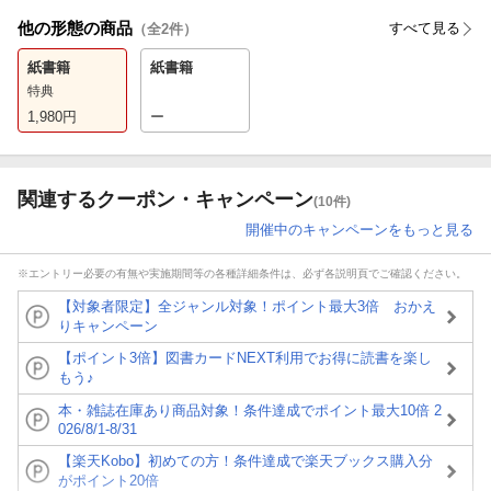
他の形態の商品
すべて見る
（全
2
件）
紙書籍
紙書籍
特典
1,980
円
ー
関連するクーポン・キャンペーン
(10件)
開催中のキャンペーンをもっと見る
※エントリー必要の有無や実施期間等の各種詳細条件は、必ず各説明頁でご確認ください。
【対象者限定】全ジャンル対象！ポイント最大3倍 おかえ
りキャンペーン
【ポイント3倍】図書カードNEXT利用でお得に読書を楽し
もう♪
本・雑誌在庫あり商品対象！条件達成でポイント最大10倍 2
026/8/1-8/31
【楽天Kobo】初めての方！条件達成で楽天ブックス購入分
がポイント20倍