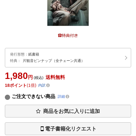
発行形態
：
紙書籍
特典：
片観音ピンナップ（全チェーン共通）
1,980
円
送料無料
(税込)
18
ポイント
1倍
内訳
ご注文できない商品
詳細
商品をお気に入りに追加
電子書籍化リクエスト