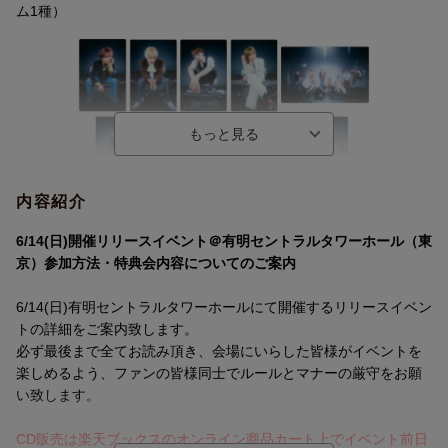
ム1種）
内容紹介
6/14(日)開催リリースイベント＠有明セントラルタワーホール（東
★仕様/封入特典
京）参加方法・特典会内容についてのご案内
[封入特典]（初回製造分のみ）
●トレカ B ver. 1枚封入（集合1種、ソロ9種 全10種のうちランダ
6/14(日)有明セントラルタワーホールにて開催するリリースイベン
ム1種）
トの詳細をご案内致します。
必ず最後まで全てお読み頂き、会場にいらした皆様がイベントを
楽しめるよう、ファンの皆様同士でルールとマナーの厳守をお願
い致します。
CD販売は楽天ブックスのオンライン商品カート上でイベント前日