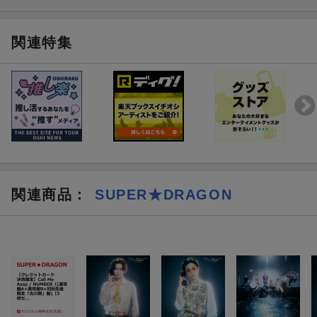
【イベント日時】
2026年6月14日(日)13:00開始
関連特集
【イベント会場】
有明セントラルタワーホール
//ariake-hall.jp/access/
【出演】
SUPER★DRAGON（志村玲於、古川毅、ジャン海渡、飯島颯、伊
藤壮吾、田中洸希、池田彪馬、松村和哉、柴崎楽）
※出演メンバーは変更になる可能性がございます。
【イベント内容・スケジュール】 ※特典会のみのイベントとな
関連商品
：
SUPER★DRAGON
ります※
第1部／個別トーク会：13:00開始予定 (入場整列受付12:45〜13:3
0予定)
第2部／ハイタッチ会：15:00開始予定 (入場整列受付14:45~15:00
予定)
第3部／【抽選会当選者のみ】全員集合撮影会：第2部終了後に当
選番号順に整列
第4部／3or4ショット撮影会：15:45開始予定 (入場整列受付15:3