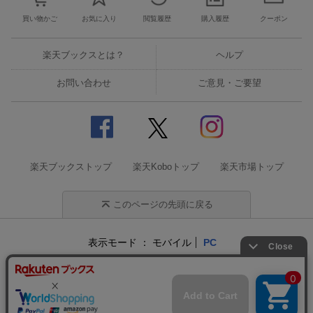
Major 6th Single「Call Me Asap / NUMBER」 (2026年7月15日発
買い物かご
お気に入り
閲覧履歴
購入履歴
クーポン
売)
・通常盤A PCCA-06514 ￥1,650円（税込）
楽天ブックスとは？
ヘルプ
・通常盤B PCCA-06515 ￥1,650円（税込）
お問い合わせ
ご意見・ご要望
・初回生産限定「志村玲於」盤 PCCA-06516 ￥1,650円（税込）
・初回生産限定「古川毅」盤 PCCA-06517 ￥1,650円（税込）
・初回生産限定「ジャン海渡」盤 PCCA-06518 ￥1,650円（税
込）
・初回生産限定「飯島颯」盤 PCCA-06519 ￥1,650円（税込）
・初回生産限定「伊藤壮吾」盤 PCCA-06520 ￥1,650円（税込）
楽天ブックストップ
楽天Koboトップ
楽天市場トップ
・初回生産限定「田中洸希」盤 PCCA-06521 ￥1,650円（税込）
・初回生産限定「池田彪馬」盤 PCCA-06522 ￥1,650円（税込）
このページの先頭に戻る
・初回生産限定「松村和哉」盤 PCCA-06523 ￥1,650円（税込）
・初回生産限定「柴崎楽」盤 PCCA-06524 ￥1,650円（税込）
表示モード
モバイル
PC
【イベント参加方法】
オンライン事前予約は、楽天ブックス・オンラインの商品カート
企業情報
個人情報保護方針
特定商取引法に基づく表記
で前日6/13(土)09:00より販売開始となります。
サステナビリティ
オンライン上でご予約いただくことができ、商品は後日ご自宅へ