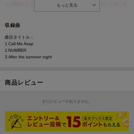
より開始となります。イベント会場での対面販売は行っておりま
せんのでご注意ください。
また、当日の各特典券引換の際に、お一人様1度の引換につきCD
予約15,000円（税込）ごとに1回ご参加いただけるスペシャル抽選
収録曲
会も実施！(1度の引換で30,000円以上なら2回、45,000円以上な
ら3回抽選にご参加いただけます)
曲目タイトル：
★仕様/封入特典
ご当選者様30名を第2部の特典会終了後に第3部として、メンバー
1.Call Me Asap
●[封入特典]トレカ池田彪馬盤 ver. 1枚封入（池田彪馬ソロ全4種の
全員とお客様1名での集合撮影会にご案内させていただきます！
2.NUMBER
うちランダム1種）
3.After the summer night
リリースイベントでは撮影・録音・録画は一切禁止です。
発覚した場合、撮影・録音・録画したデータを全て削除して頂
き、身分証確認の上、参加券をお持ちの場合は全て没収しそのイ
商品レビュー
ベントはもちろん、今後一切当イベント会場への入場を禁止させ
て頂きます。
特典会中以外にも、移動しているメンバーを撮影するのも全て禁
まだレビューがありません。
止です。
皆様のご来場をお待ちしております！
ーーーーーーーーーーーーーーーーーーーーーーーーーーーーー
ーーーーーーーーーーーーーーー