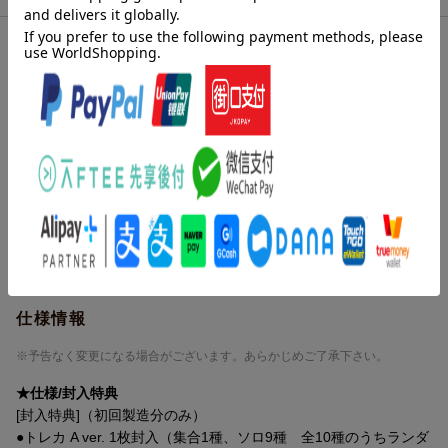
※ご注文後にお客様にて商品のキャンセルはできません。
特典情報
※数量に限りがございます。お早めにご注文ください。無くなり次第、当ペ
ージ上で終了告知をさせていただきます。
楽天ブックス限定先着特典
オリジナル特典
【6/14(日)東京】5部_個別サイン会(池田彪馬)
仕様情報
※予告なく変更になる場合がございます。あらかじめご了承下さい。
★仕様/封入特典
[封入特典]（初回製造分のみ）
●トレカ A ver. 1枚封入（集合1種、ソロ9種 全10種のうちランダ