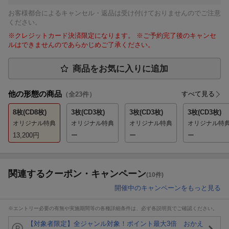
お客様都合によるキャンセル・返品は受け付けておりませんのでご注意
ください。
※クレジットカード決済限定になります。 ※ご予約完了後のキャンセ
ルはできませんのであらかじめご了承ください。
商品をお気に入りに追加
他の形態の商品
すべて見る
（全
23
件）
8枚(CD8枚)
3枚(CD3枚)
3枚(CD3枚)
3枚(CD3枚)
オリジナル特典
オリジナル特典
オリジナル特典
オリジナル特
13,200
円
ー
ー
ー
関連するクーポン・キャンペーン
(10件)
開催中のキャンペーンをもっと見る
※エントリー必要の有無や実施期間等の各種詳細条件は、必ず各説明頁でご確認ください。
【対象者限定】全ジャンル対象！ポイント最大3倍 おかえ