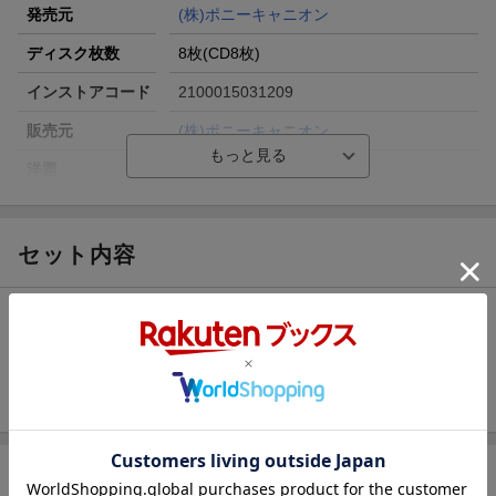
発売元
(株)ポニーキャニオン
ディスク枚数
8枚(CD8枚)
インストアコード
2100015031209
販売元
(株)ポニーキャニオン
洋題
CALL ME ASAP/NUMBER
セット内容
Call Me Asap / NUMBER（通常盤A）
Call Me Asap / NUMBER（通常盤B）
Call Me Asap / NUMBER（初回生産限定「池田彪馬」盤）
商品説明