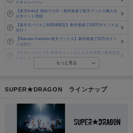
りキャンペーン
【楽天Kobo】初めての方！条件達成で楽天ブックス購入分
がポイント20倍
【楽天モバイルご利用者限定】条件達成で100万ポイント山
分け！
【Rakuten Fashion×楽天ブックス】条件達成で10万ポイン
ト山分け
【スタンプカード】楽天ポイントもらえる＆抽選で豪華景品
が当たる！
楽天モバイル紹介キャンペーンの拡散で300円OFFクーポン
進呈
条件達成で楽天限定・宝塚歌劇 宙組貸切公演ペアチケット
が当たる
SUPER★DRAGON
ラインナップ
エントリー＆条件達成で『鬼滅の刃』オリジナルきんちゃく
袋が当たる！
【楽天24】日用品の楽天24と楽天ブックス買いまわりでク
ーポン★
【楽天市場】対象のUlike製品ご購入で2,000ポイント！