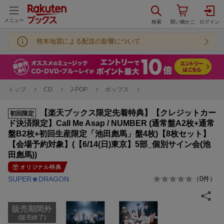
メニュー
熊本地震による配送の影響について
トップ
CD
J-POP
ポップス
【楽天ブックス限定先着特典】【クレジットカー
初回限定
ド決済限定】Call Me Asap / NUMBER (通常盤A2枚+通常
盤B2枚+初回生産限定「池田彪馬」盤4枚)【8枚セット】
【会場予約対象】(【6/14(日)東京】5部_個別サイン会(池
田彪馬))
オリジナル特典
SUPER★DRAGON
（
0
件）
販売期間外
(販売終了)