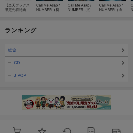
0〜16:00予定)
【楽天ブックス
Call Me Asap /
Call Me Asap /
Call Me Asap /
C
限定先着特典】
NUMBER（初回
NUMBER（初回
NUMBER（通常
第5部／個別サイン会：17:30開始予定 (入場整列受付17:15〜17:4
【クレジットカ
生産限定「池田
生産限定「田中
盤A）
5予定)
ード決済限定】
彪馬」盤）
洸希」盤）
Call Me Asap /
※各部開始時間、及び入場整列受付時間は前後する可能性がござ
NUMBER（(通
ランキング
いますので、お早めに会場でお待ち頂けますと幸いです。
常盤A+通常盤B
+初回生産限定
「古川毅」盤)
▼個別トーク会：通常盤2枚＋メンバー盤1枚の計3枚購入で1回参
【3枚セッ
総合
ト】）【会場予
加 (ご希望のメンバー1名とのトーク会になります)
約対象】(個別ト
▼ハイタッチ会：通常盤2枚の購入で1回参加 (メンバー全員との
ーク会(古川毅)
CD
【7/5(日)宮城】)
ハイタッチ会になります)
▼全員集合撮影会はお一人様1度の引換につき15,000円（税込）ご
J-POP
予約購入ごとに1回抽選に参加頂けます。ご当選者様30名限定のメ
ンバー全員とお客様1名での集合撮影会となります。
▼3or4ショット撮影会：通常盤4枚の購入で1回参加 (ご希望のグ
ループとお客様1名での撮影会になります)
▼個別サイン会：通常盤4枚＋メンバー盤4枚の計8枚購入で1回参
加 (ご希望のメンバー1名がお客様のお名前を先着予約購入特典の
A4クリアファイルにお書きしてお渡しするサイン会となります)
【対象商品】