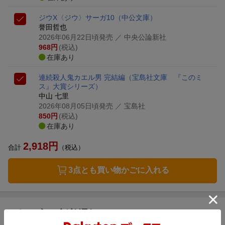
ジウX
〈ジウ〉サーガ10
（中公文庫）
誉田哲也
2026年06月22日頃発売
／ 中央公論新社
968
円
(税込)
在庫あり
連続殺人鬼カエル男 完結編
（宝島社文庫 『このミ
ス』大賞シリーズ）
中山 七里
2026年08月05日頃発売
／ 宝島社
850
円
(税込)
在庫あり
2,918
円
合計
（税込）
3点とも買い物かごに入れる
お気に入り新着通知