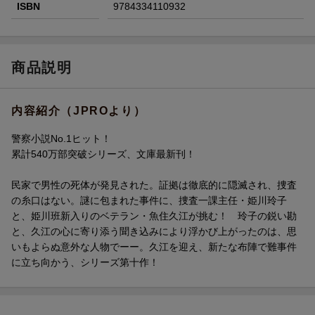
ISBN
9784334110932
商品説明
内容紹介（JPROより）
警察小説No.1ヒット！
累計540万部突破シリーズ、文庫最新刊！
民家で男性の死体が発見された。証拠は徹底的に隠滅され、捜査
の糸口はない。謎に包まれた事件に、捜査一課主任・姫川玲子
と、姫川班新入りのベテラン・魚住久江が挑む！ 玲子の鋭い勘
と、久江の心に寄り添う聞き込みにより浮かび上がったのは、思
いもよらぬ意外な人物でーー。久江を迎え、新たな布陣で難事件
に立ち向かう、シリーズ第十作！