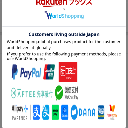
未追加：
2
件
追加する
商品情報
発売日
2026年08月07日
著者／編集
誉田哲也
(著)
シリーズ
マリスアングル
レーベル
光文社文庫
出版社
光文社
発行形態
文庫
ページ数
464p