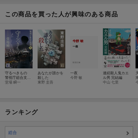
この商品を買った人が興味のある商品
守るべきもの
あなたが誰かを
一夜
連続殺人鬼カエ
警視庁総合支援
殺した
今野 敏
ル男 完結編
課5
堂場 瞬一
東野 圭吾
中山 七里
ランキング
総合