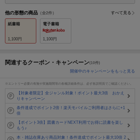
他の形態の商品
すべて見る
（全
2
件）
紙書籍
電子書籍
1,100
円
1,100
円
関連するクーポン・キャンペーン
(10件)
開催中のキャンペーンをもっと見る
※エントリー必要の有無や実施期間等の各種詳細条件は、必ず各説明頁でご確認ください。
【対象者限定】全ジャンル対象！ポイント最大3倍 おかえ
りキャンペーン
条件達成でポイント2倍！楽天モバイルご利用者はさらに+1
倍
【ポイント3倍】図書カードNEXT利用でお得に読書を楽し
もう♪
本・雑誌在庫あり商品対象！条件達成でポイント最大10倍 2