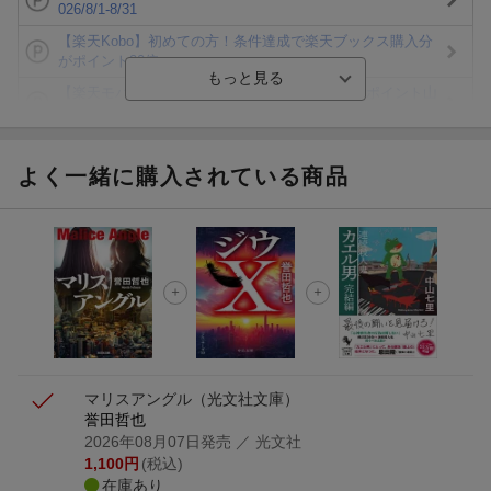
026/8/1-8/31
【楽天Kobo】初めての方！条件達成で楽天ブックス購入分
がポイント20倍
【楽天モバイルご利用者限定】条件達成で100万ポイント山
分け！
【Rakuten Fashion×楽天ブックス】条件達成で10万ポイン
ト山分け
よく一緒に購入されている商品
【スタンプカード】楽天ポイントもらえる＆抽選で豪華景品
が当たる！
エントリー＆3,000円以上購入で無料データSIM（3GB/月プ
ラン）が当たる！
楽天モバイル紹介キャンペーンの拡散で300円OFFクーポン
進呈
マリスアングル
（光文社文庫）
誉田哲也
2026年08月07日発売
／ 光文社
1,100
円
(税込)
在庫あり