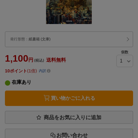
発行形態
：
紙書籍
(文庫)
個数
1,100
円
送料無料
(税込)
10
ポイント
1倍
内訳
在庫あり
買い物かごに入れる
商品をお気に入りに追加
お問い合わせ