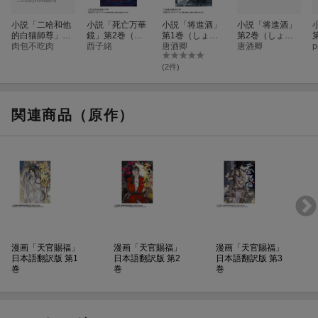
小説「二哈和他
小説「死亡万華
小説「将進酒」
小説「将進酒」
的白猫師尊」第
鏡」第2巻（し
第1巻（しょう
第2巻（しょう
9巻（ハスキー
肉包不吃肉
ぼうまんげきょ
⻄⼦緒
しんしゅ）
唐酒卿
しんしゅ）
唐酒卿
p
とかれのしろね
う）
こしずん）
(2件)
関連商品（原作）
漫画「天官賜福」
漫画「天官賜福」
漫画「天官賜福」
日本語翻訳版 第1
日本語翻訳版 第2
日本語翻訳版 第3
巻
巻
巻