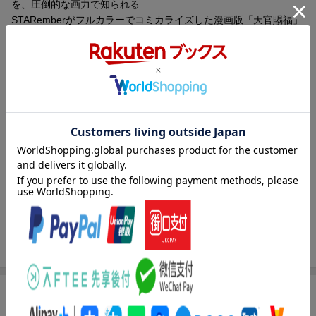
を、圧倒的な画力で知られる
STARemberがフルカラーでコミカライズした漫画版「天官賜福」
第4巻。
天界・人間界・鬼界の3つの領域から成る世界で、若くして飛昇し
武神となったものの、
二度も天界から追放された太子殿下・謝憐(シエ・リェン)と
天界の神官たちにさえ恐れられる絶境鬼王の血雨探花・花城(ホ
ワ・チョン)。
二人が織りなす800年越しの再会と愛を美しく繊細な筆致で描き起
内容紹介（JPROより）
こす。
本作はアニメ・ラジオドラマなどの多様なメディアミックスで、
アジアをはじめ世界にファンを広げる中国大人気作家・墨香銅臭
更新日：2026年06月10日
原作の同名小説を
圧倒的な画力で知られるSTARemberがフルカラーでコミカライズ
したものです。
商品レビュー