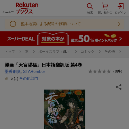
メニュー
熊本地震による配送の影響について
トップ
本
ボーイズラブ（BL）
コミック
その他
漫画「天官賜福」日本語翻訳版 第4巻
墨香銅臭
,
STARember
（
0
件）
5
(↓)
その他部門