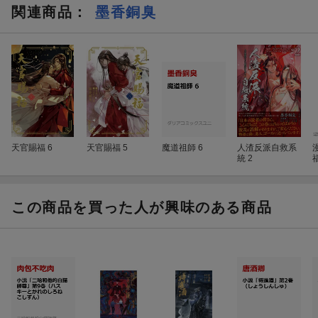
関連商品
：
墨香銅臭
天官賜福 6
天官賜福 5
魔道祖師 6
人渣反派自救系
統 2
この商品を買った人が興味のある商品