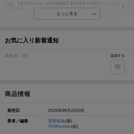
【楽天モバイルご利用者限定】条件達成で100万ポイント山
分け！
【Rakuten Fashion×楽天ブックス】条件達成で10万ポイン
ト山分け
【スタンプカード】楽天ポイントもらえる＆抽選で豪華景品
が当たる！
お気に入り新着通知
楽天モバイル紹介キャンペーンの拡散で300円OFFクーポン
進呈
未追加：
3
件
追加する
条件達成で楽天限定・宝塚歌劇 宙組貸切公演ペアチケット
が当たる
エントリー＆条件達成で『鬼滅の刃』オリジナルきんちゃく
袋が当たる！
商品情報
発売日
2026年09月25日頃
著者／編集
墨香銅臭
(著) ,
STARember
(絵)