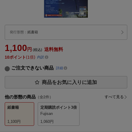
発行形態
：
紙書籍
1,100
円
送料無料
(税込)
10
ポイント
1倍
内訳
ご注文できない商品
詳細
商品をお気に入りに追加
他の形態の商品
すべて見る
（全
2
件）
紙書籍
定期購読
ポイント3倍
Fujisan
1,100
円
1,060
円