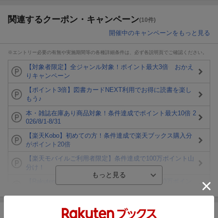
関連するクーポン・キャンペーン
(10件)
開催中のキャンペーンをもっと見る
※エントリー必要の有無や実施期間等の各種詳細条件は、必ず各説明頁でご確認ください。
【対象者限定】全ジャンル対象！ポイント最大3倍 おかえ
りキャンペーン
【ポイント3倍】図書カードNEXT利用でお得に読書を楽し
もう♪
本・雑誌在庫あり商品対象！条件達成でポイント最大10倍 2
026/8/1-8/31
【楽天Kobo】初めての方！条件達成で楽天ブックス購入分
がポイント20倍
【楽天モバイルご利用者限定】条件達成で100万ポイント山
分け！
【Rakuten Fashion×楽天ブックス】条件達成で10万ポイン
ト山分け
【スタンプカード】楽天ポイントもらえる＆抽選で豪華景品
が当たる！