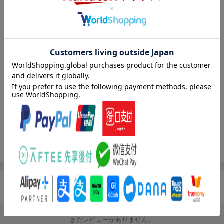
商品情報
エントリー＆3,000円以上購入で無料データSIM（3GB/月プ
ラン）が当たる！
発売日
2026年06月19日
楽天モバイル紹介キャンペーンの拡散で300円OFFクーポン
進呈
出版社
CQ出版
条件達成で楽天限定・宝塚歌劇 宙組貸切公演ペアチケット
刊行形態
月刊
が当たる
サイズ
B5
楽天ブックス雑誌
04207
コード
JAN
4912042070766
バックナンバー
この雑誌の他の号を見る
商品レビュー
まだレビューがありません。