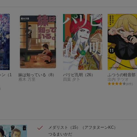
レン（1
妹は知っている（8）
パリピ孔明（26）
ふつうの軽音部 
雁木 万里
四葉 夕卜
出内 テツオ
(8件)
)
メダリスト（15）
（アフタヌーンKC）
つるまいかだ