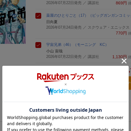
2026年07月22日発売
／ 講談社
869
円
(
薬屋のひとりごと（17）
（ビッグガンガンコミッ
日向夏
2026年07月24日発売
／ スクウェア・エニックス
770
円
(
宇宙兄弟（46）
（モーニング KC）
小山 宙哉
2026年07月22日発売
／ 講談社
1,130
円
(
2,
合計
3点とも買い物