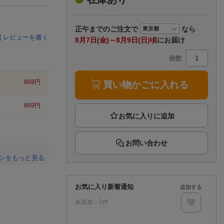
楽天チケット
エンタメニュース
推し楽
正午まで
のご注文で
なら
|
レビューを書く
8月7日(金)～8月9日(日)頃
にお届け
個数
869
円
買い物かごに入れる
869
円
お問い合わせ
ンをもっと見る
。
お気に入り新着通知
追加する
未追加：
2
件