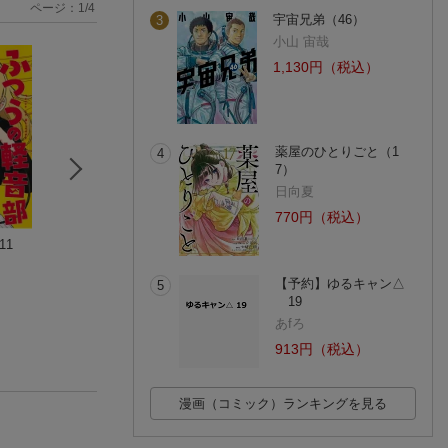
ページ：
1
/
4
宇宙兄弟（46）
3
小山 宙哉
1,130円（税込）
薬屋のひとりごと（1
4
7）
日向夏
770円（税込）
11
ブルーピリオド（1
薬屋のひとりごと（1
キングダム 80
9）
7）
原 泰久
山口 つばさ
日向夏
(2件)
【予約】ゆるキャン△
5
(20件)
(18件)
19
あfろ
913円（税込）
漫画（コミック）ランキングを見る