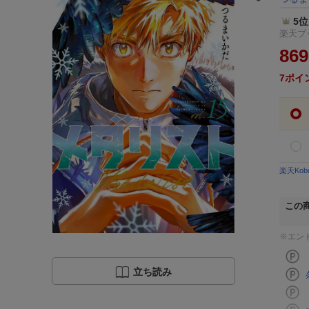
5位
楽天ブッ
869
7
ポイ
楽天Ko
この
※エン
立ち読み