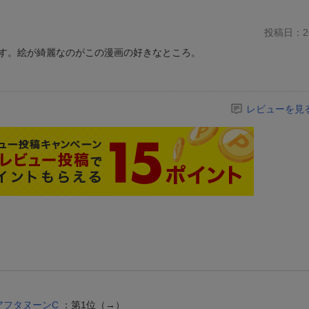
投稿日：20
す。絵が綺麗なのがこの漫画の好きなところ。
レビューを見
アフタヌーンC
：第1位（→）