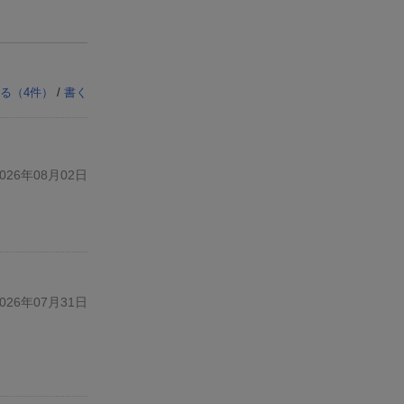
る（
4
件）
/
書く
26年08月02日
26年07月31日