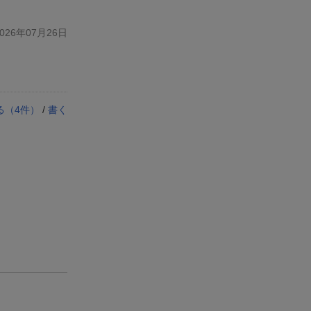
26年07月26日
る（
4
件）
/
書く