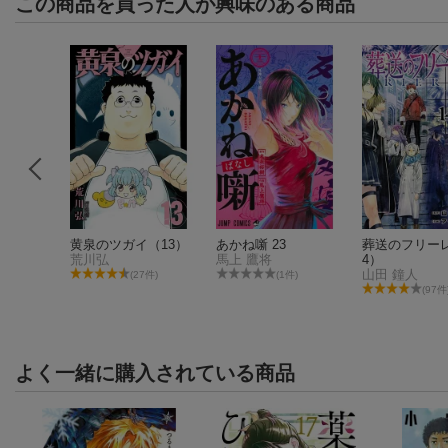
この商品を買った人が興味のある商品
ローファ
黄泉のツガイ（13）
あかね噺 23
葬送のフリー
荒川弘
馬上 鷹将
4）
山田 鐘人
(27件)
(1件)
1件)
(97件
よく一緒に購入されている商品