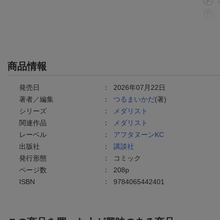
商品情報
発売日
：
2026年07月22日
著者／編集
：
つるまいかだ
(著)
シリーズ
：
メダリスト
関連作品
：
メダリスト
レーベル
：
アフタヌーンKC
出版社
：
講談社
発行形態
：
コミック
ページ数
：
208p
ISBN
：
9784065442401