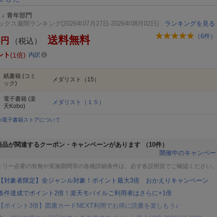
↓
青年部門
クス週間ランキング(2026年07月27日-2026年08月02日)
ランキングを見る
（
6
件）
送料無料
円
（税込）
ント
1倍
内訳
紙書籍
(コミ
メダリスト（15）
ック)
電子書籍
(楽
メダリスト（１５）
天Kobo)
bo電子書籍ストアについて
商品が関連するクーポン・キャンペーンがあります
（10件）
開催中のキャンペー
トリー必要の有無や実施期間等の各種詳細条件は、必ず各説明頁でご確認ください
【対象者限定】全ジャンル対象！ポイント最大3倍 おかえりキャンペーン
条件達成でポイント2倍！楽天モバイルご利用者はさらに+1倍
【ポイント3倍】図書カードNEXT利用でお得に読書を楽しもう♪