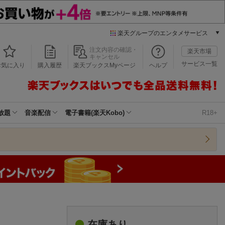
楽天グループのエンタメサービス
本/ゲーム/CD/DVD
注文内容の確認・
楽天市場
キャンセル
楽天ブックス
サービス一覧
お気に入り
購入履歴
楽天ブックスMyページ
ヘルプ
電子書籍
楽天Kobo
雑誌読み放題
楽天マガジン
放題
音楽配信
電子書籍(楽天Kobo)
R18+
音楽配信
楽天ミュージック
動画配信
楽天TV
動画配信ガイド
Rakuten PLAY
無料テレビ
Rチャンネル
チケット
在庫あり