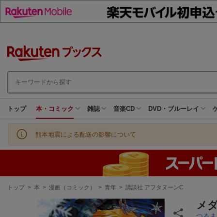
トップ
本・コミック
雑誌
音楽CD
DVD・ブルーレイ
熊本地震による配送の影響について
現
トップ
>
本
>
漫画（コミック）
>
青年
>
講談社 アフタヌーンC
在
地
メダ
つるま