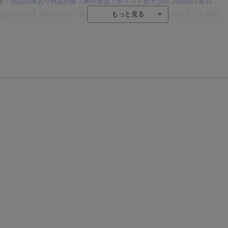
本・雑誌在庫あり商品対象！条件達成でポイント最大10倍 2026/8/1-8/31
【楽天Kobo】初めての方！条件達成で楽天ブックス購入分がポイント20倍
【楽天モバイルご利用者限定】条件達成で100万ポイント山分け！
【Rakuten Fashion×楽天ブックス】条件達成で10万ポイント山分け
【スタンプカード】楽天ポイントもらえる＆抽選で豪華景品が当たる！
楽天モバイル紹介キャンペーンの拡散で300円OFFクーポン進呈
条件達成で楽天限定・宝塚歌劇 宙組貸切公演ペアチケットが当たる