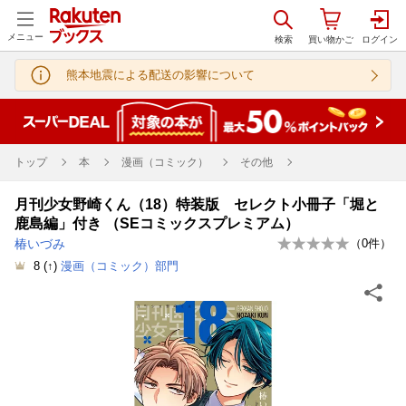
メニュー
熊本地震による配送の影響について
トップ
本
漫画（コミック）
その他
月刊少女野崎くん（18）特装版 セレクト小冊子「堀と
鹿島編」付き （SEコミックスプレミアム）
椿いづみ
（
0
件）
8
(↑)
漫画（コミック）部門