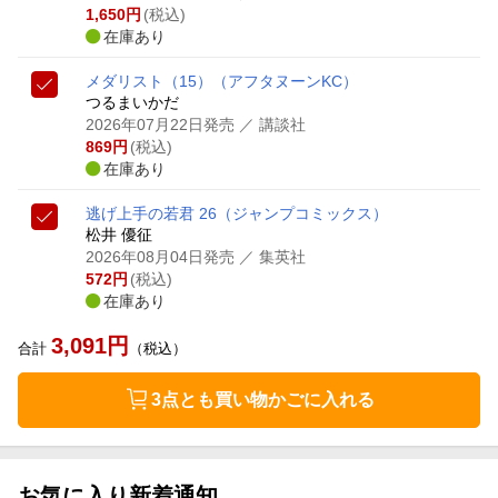
1,650
円
(税込)
在庫あり
メダリスト（15）
（アフタヌーンKC）
つるまいかだ
2026年07月22日発売
／ 講談社
869
円
(税込)
在庫あり
逃げ上手の若君 26
（ジャンプコミックス）
松井 優征
2026年08月04日発売
／ 集英社
572
円
(税込)
在庫あり
3,091
円
合計
（税込）
3点とも買い物かごに入れる
お気に入り新着通知