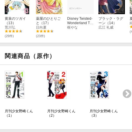
黄泉のツガイ
薬屋のひとりご
Disney Twisted-
ブラック・ラグ
（13）
と（17）
Wonderland Th
ーン（14）
荒川弘
日向夏
e Comic Episod
枢やな
広江 礼威
e of Scarabia
(
（2）
(29件)
(23件)
関連商品（原作）
月刊少女野崎くん
月刊少女野崎くん
月刊少女野崎くん
（1）
（2）
（3）