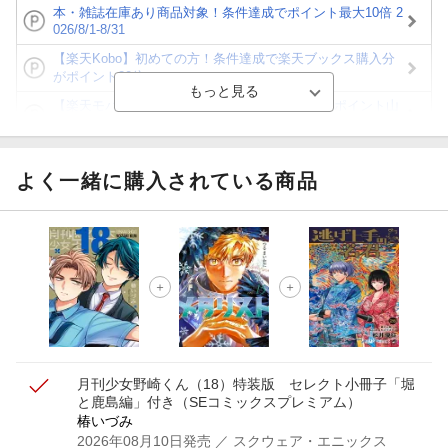
本・雑誌在庫あり商品対象！条件達成でポイント最大10倍 2
026/8/1-8/31
【楽天Kobo】初めての方！条件達成で楽天ブックス購入分
がポイント20倍
【楽天モバイルご利用者限定】条件達成で100万ポイント山
分け！
【Rakuten Fashion×楽天ブックス】条件達成で10万ポイン
ト山分け
よく一緒に購入されている商品
【スタンプカード】楽天ポイントもらえる＆抽選で豪華景品
が当たる！
エントリー＆3,000円以上購入で無料データSIM（3GB/月プ
ラン）が当たる！
楽天モバイル紹介キャンペーンの拡散で300円OFFクーポン
進呈
月刊少女野崎くん（18）特装版 セレクト小冊子「堀
と鹿島編」付き
（SEコミックスプレミアム）
椿いづみ
2026年08月10日発売
／ スクウェア・エニックス