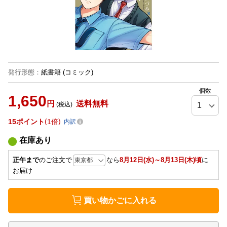
発行形態
：
紙書籍
(コミック)
個数
1,650
円
送料無料
(税込)
15
ポイント
1倍
内訳
在庫あり
正午まで
のご注文で
なら
8月12日(水)～8月13日(木)頃
に
お届け
買い物かごに入れる