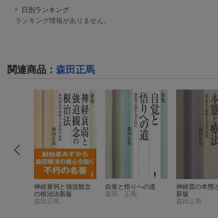
日別ランキング
ランキング情報がありません。
関連商品
：
森田正馬
強迫観念
神経衰弱と強迫観念
自覚と悟りへの道
神経質の本態
森田療法
の根治法新版
森田 正馬
新版
森田正馬
森田正馬