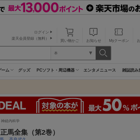
ログイン
楽天会員登録（無料）
買い物かご
お知らせ
Myクーポン
本
ゲーム
グッズ
PCソフト・周辺機器
エンタメニュース
雑誌読み
・神経内科学
正馬全集（第2巻）
馬
,
高良武久