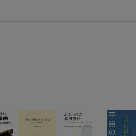
楽天モバイル紹介キャンペーンの拡散で300円OFFクーポン進呈
条件達成で楽天限定・宝塚歌劇 宙組貸切公演ペアチケットが当たる