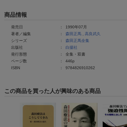
商品情報
発売日
：
1990年07月
著者／編集
：
森田正馬
,
高良武久
シリーズ
：
森田正馬全集
出版社
：
白揚社
発行形態
：
全集・双書
ページ数
：
446p
ISBN
：
9784826910262
この商品を買った人が興味のある商品