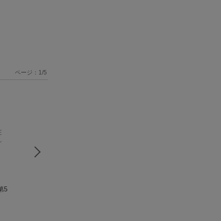
ページ：
1
/
5
第5
現代に生きる森田正
対人恐怖の治し方新
森田正馬全集（第
馬のことば（1）
版
巻）
森田正馬
森田正馬
森田正馬