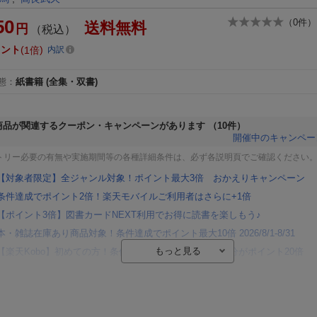
50
（
0
件）
送料無料
円
（税込）
イント
1倍
内訳
態
：
紙書籍
(全集・双書)
商品が関連するクーポン・キャンペーンがあります
（10件）
開催中のキャンペー
トリー必要の有無や実施期間等の各種詳細条件は、必ず各説明頁でご確認ください
【対象者限定】全ジャンル対象！ポイント最大3倍 おかえりキャンペーン
条件達成でポイント2倍！楽天モバイルご利用者はさらに+1倍
【ポイント3倍】図書カードNEXT利用でお得に読書を楽しもう♪
本・雑誌在庫あり商品対象！条件達成でポイント最大10倍 2026/8/1-8/31
【楽天Kobo】初めての方！条件達成で楽天ブックス購入分がポイント20倍
【楽天モバイルご利用者限定】条件達成で100万ポイント山分け！
【Rakuten Fashion×楽天ブックス】条件達成で10万ポイント山分け
【スタンプカード】楽天ポイントもらえる＆抽選で豪華景品が当たる！