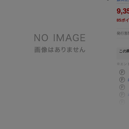
9,3
85
ポ
発行形
この
※エン