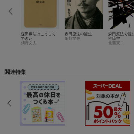
んの子供
森田療法はこうして
森田療法の誕生
森田療法で読
才改訂版
できた
畑野文夫
性障害
ロバート・T．キヨサキ
畑野文夫
北西憲二
件)
関連特集