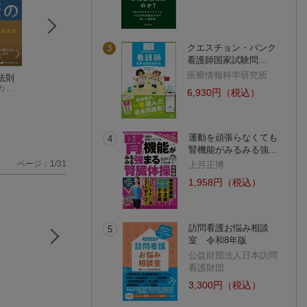
クエスチョン・バンク
3
看護師国家試験問…
医療情報科学研究所
法則
本屋、地元に生きる
中小企業診断士 17人
ソウルメイトと魂
ブルース・マッカーサー
栗澤 順一
の合格術＆キャリア
仲間たち
6,930円（税込）
プラン
原田 総介
(13件)
(1件)
運動を頑張らなくても
4
腎機能がみるみる強…
ページ：1/31
上月正博
1,958円（税込）
訪問看護お悩み相談
5
室 令和8年版
公益財団法人日本訪問
看護財団
3,300円（税込）