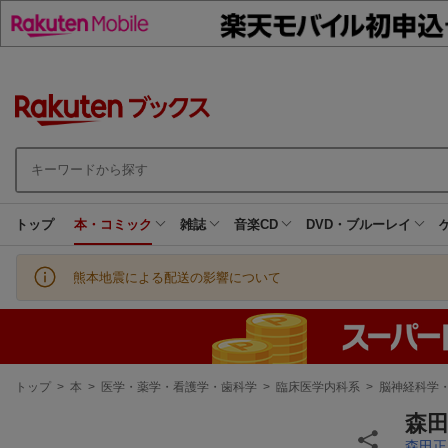
トップ
本・コミック
雑誌
音楽CD
DVD・ブルーレイ
熊本地震による配送の影響について
現
トップ
>
本
>
医学・薬学・看護学・歯科学
>
臨床医学内科系
>
脳神経科学
在
地
森田
森田正