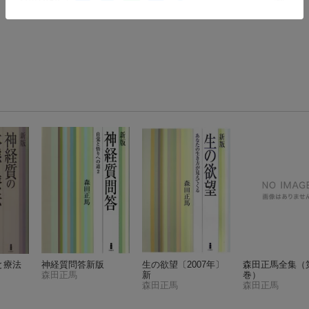
と療法
神経質問答新版
生の欲望〔2007年〕
森田正馬全集（
森田正馬
新
巻）
森田正馬
森田正馬