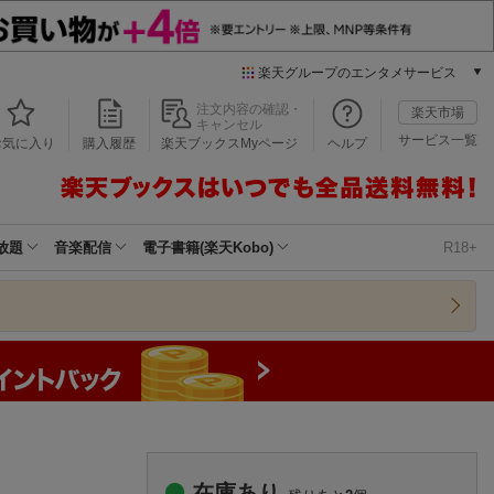
楽天グループのエンタメサービス
本/ゲーム/CD/DVD
注文内容の確認・
楽天市場
キャンセル
楽天ブックス
サービス一覧
お気に入り
購入履歴
楽天ブックスMyページ
ヘルプ
電子書籍
楽天Kobo
雑誌読み放題
楽天マガジン
放題
音楽配信
電子書籍(楽天Kobo)
R18+
音楽配信
楽天ミュージック
動画配信
楽天TV
動画配信ガイド
Rakuten PLAY
無料テレビ
Rチャンネル
チケット
在庫あり