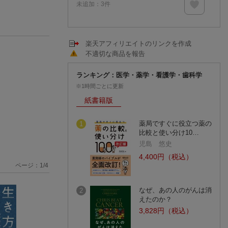
未追加：
3
件
楽天アフィリエイトのリンクを作成
不適切な商品を報告
ランキング：医学・薬学・看護学・歯科学
※1時間ごとに更新
紙書籍版
薬局ですぐに役立つ薬の
1
比較と使い分け10…
児島 悠史
4,400円（税込）
ページ：
1
/
4
なぜ、あの人のがんは消
2
えたのか？
3,828円（税込）