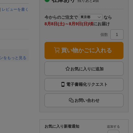
残りあと
2
個
楽天チケット
エンタメニュース
|
レビューを書く
推し楽
今から
のご注文で
なら
8月8日(土)～8月9日(日)頃
にお届け
個数
買い物かごに入れる
ンをもっと見る
。
電子書籍化リクエスト
お問い合わせ
お気に入り新着通知
追加する