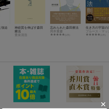
む強迫
神経質を伸ばす森田
忘れられた森田療法
生き方の宇宙の
療法
岡本重慶
豊泉清浩
(1件)
(1件)