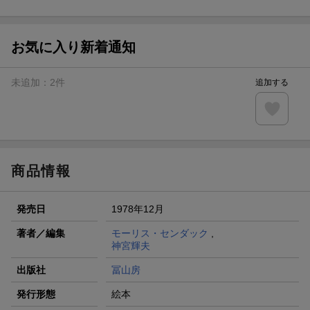
ト山分け
【スタンプカード】楽天ポイントもらえる＆抽選で豪華景品
が当たる！
お気に入り新着通知
エントリー＆3,000円以上購入で無料データSIM（3GB/月プ
ラン）が当たる！
未追加：
2
件
追加する
楽天モバイル紹介キャンペーンの拡散で300円OFFクーポン
進呈
条件達成で楽天限定・宝塚歌劇 宙組貸切公演ペアチケット
が当たる
商品情報
発売日
1978年12月
著者／編集
モーリス・センダック
,
神宮輝夫
出版社
冨山房
発行形態
絵本