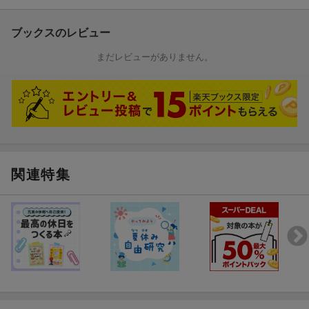
絵本で読む分には楽しいですが
実際にいたらかなり手がかかると思います。
ブックスのレビュー
まだレビューがありません。
かいじゅうたちのいるところの作者です。
（ジョージ大好きさん 40代・愛知県 男の子15歳）
【情報提供・絵本ナビ】
関連特集