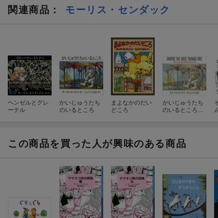
関連商品
：
モーリス・センダック
ヘンゼルとグレ
かいじゅうたち
まよなかのだい
かいじゅうたち
ーテル
のいるところ
どころ
のいるところ
WHERE THE WI
LD THINGS AR
E
この商品を買った人が興味のある商品