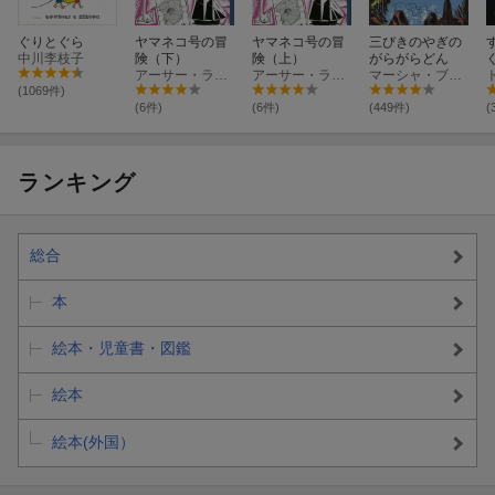
ぐりとぐら
ヤマネコ号の冒
ヤマネコ号の冒
三びきのやぎの
中川李枝子
険（下）
険（上）
がらがらどん
アーサー・ランサム
アーサー・ランサム
マーシャ・ブラウン
(1069件)
(6件)
(6件)
(449件)
(
ランキング
総合
本
絵本・児童書・図鑑
絵本
絵本(外国）