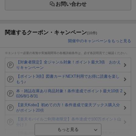
お問い合わせ
関連するクーポン・キャンペーン
(10件)
開催中のキャンペーンをもっと見る
※エントリー必要の有無や実施期間等の各種詳細条件は、必ず各説明頁でご確認ください。
【対象者限定】全ジャンル対象！ポイント最大3倍 おかえ
りキャンペーン
【ポイント3倍】図書カードNEXT利用でお得に読書を楽し
もう♪
本・雑誌在庫あり商品対象！条件達成でポイント最大10倍 2
026/8/1-8/31
【楽天Kobo】初めての方！条件達成で楽天ブックス購入分
がポイント20倍
【楽天モバイルご利用者限定】条件達成で100万ポイント山
分け！
【Rakuten Fashion×楽天ブックス】条件達成で10万ポイン