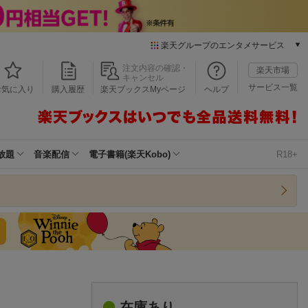
楽天グループのエンタメサービス
本/ゲーム/CD/DVD
注文内容の確認・
楽天市場
キャンセル
楽天ブックス
サービス一覧
お気に入り
購入履歴
楽天ブックスMyページ
ヘルプ
電子書籍
楽天Kobo
雑誌読み放題
楽天マガジン
放題
音楽配信
電子書籍(楽天Kobo)
R18+
音楽配信
楽天ミュージック
動画配信
楽天TV
動画配信ガイド
Rakuten PLAY
無料テレビ
Rチャンネル
）
チケット
在庫あり