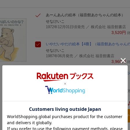
あーんあんの絵本
（福音館あかちゃんの絵本）
せなけいこ
1972年12月01日頃発売
／ 株式会社 福音館書店
3,520
円
(
いやだいやだの絵本【4冊】
（福音館あかちゃん
せなけいこ
1987年06月発売
／ 株式会社 福音館書店
3,960
円
(
どうすればいいのかな？
くまくんの絵本
（幼児絵
わたなべしげお
1980年06月03日頃発売
／ 株式会社 福音館書店
1,100
円
(
8,
合計
3点とも買い物