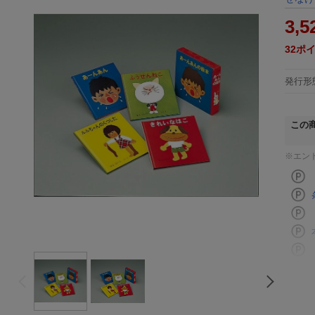
3,5
32
ポ
発行形
この
※エン