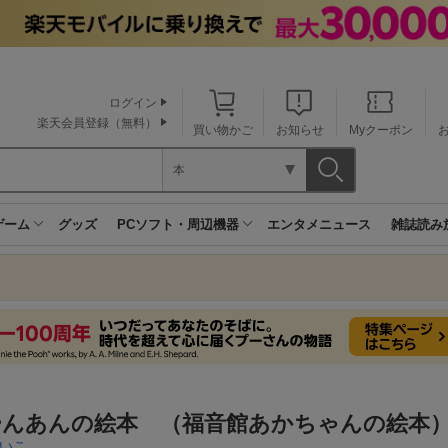
ログイン
楽天会員登録（無料）
買い物かご
お知らせ
Myクーポン
本
ゲーム
グッズ
PCソフト・周辺機器
エンタメニュース
雑誌読み
ーんあんの絵本 （福音館あかちゃんの絵本
いこ