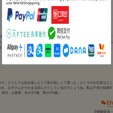
ぼくが泣きだすと、みんなもいっしょに泣きだして……。誰もが経験す
シリーズをまとめた4冊セット。貼り絵を使ったあたたかみのある絵、
と親御さんの共感を呼び続けてきました。1才半から。
ので、どうしても読み返したくて私が欲しくて買った、というのが正直なとこ
のを、お子さんがそのまま読んだりしているのでしょうね。私は子供が結婚す
30代・山形県 女の子2歳、男の子0歳）
【情報提供