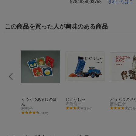
9784834003758
きれいなはこ
この商品を買った人が興味のある商品
本
くつくつあるけのほ
じどうしゃ
どうぶつのお
み
ん
寺島龍一
薮内正幸
林明子
(34件)
(76件
(79件)