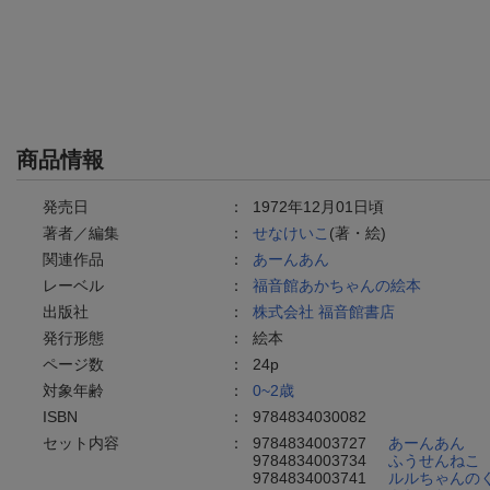
商品情報
発売日
：
1972年12月01日頃
著者／編集
：
せなけいこ
(著・絵)
関連作品
：
あーんあん
レーベル
：
福音館あかちゃんの絵本
出版社
：
株式会社 福音館書店
発行形態
：
絵本
ページ数
：
24p
対象年齢
：
0~2歳
ISBN
：
9784834030082
セット内容
：
9784834003727
あーんあん
9784834003734
ふうせんねこ
9784834003741
ルルちゃんの