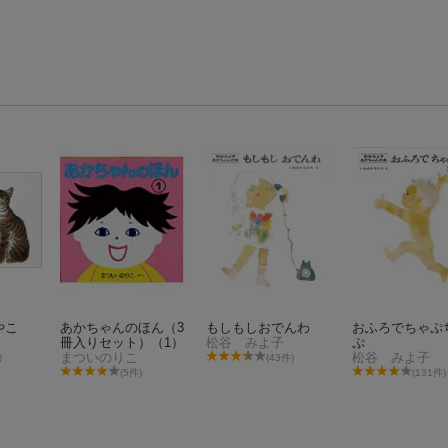
やこ
あかちゃんのほん（3
もしもしおでんわ
おふろでちゃぷ
冊入りセット）（1）
松谷 みよ子
ぷ
まついのりこ
松谷 みよ子
)
(43件)
(5件)
(131件)