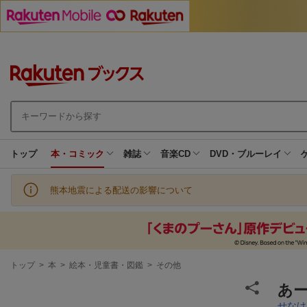
トップ
本・コミック
雑誌
音楽CD
DVD・ブルーレイ
熊本地震による配送の影響について
現
トップ
>
本
>
絵本・児童書・図鑑
>
その他
在
地
あ
せなけ