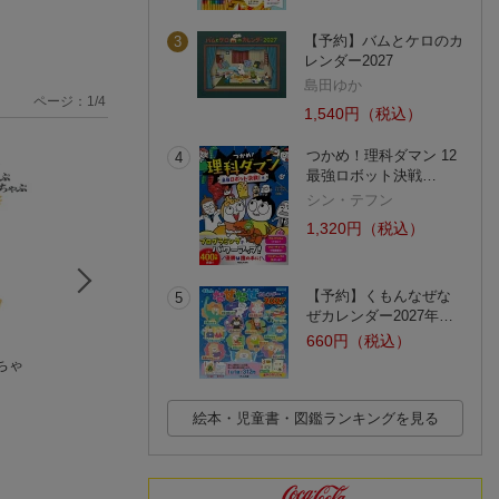
【予約】バムとケロのカ
3
レンダー2027
島田ゆか
ページ：
1
/
4
1,540円（税込）
つかめ！理科ダマン 12
4
最強ロボット決戦…
シン・テフン
1,320円（税込）
【予約】くもんなぜな
5
ぜカレンダー2027年…
660円（税込）
ちゃ
子どもがはじめてで
せなけいこ 絵本コ
じのない えほん
あう絵本 0才から ど
レクション（特選13
ディック・ブルー
うぶつ (3冊)
ディック・ブルーナ
巻）
(29件)
(12件)
絵本・児童書・図鑑ランキングを見る