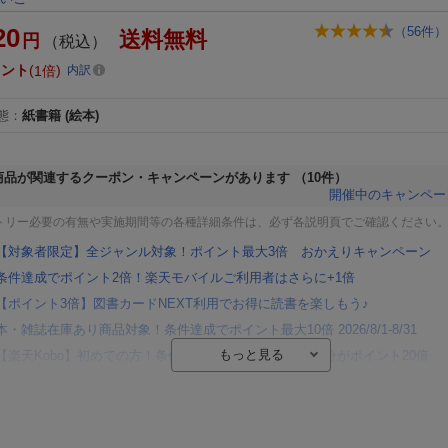
20
（
56
件）
送料無料
円
（税込）
イント
1倍
内訳
態
：
紙書籍
(絵本)
商品が関連するクーポン・キャンペーンがあります
（10件）
開催中のキャンペー
トリー必要の有無や実施期間等の各種詳細条件は、必ず各説明頁でご確認ください
【対象者限定】全ジャンル対象！ポイント最大3倍 おかえりキャンペーン
条件達成でポイント2倍！楽天モバイルご利用者はさらに+1倍
【ポイント3倍】図書カードNEXT利用でお得に読書を楽しもう♪
本・雑誌在庫あり商品対象！条件達成でポイント最大10倍 2026/8/1-8/31
【楽天Kobo】初めての方！条件達成で楽天ブックス購入分がポイント20倍
【楽天モバイルご利用者限定】条件達成で100万ポイント山分け！
【Rakuten Fashion×楽天ブックス】条件達成で10万ポイント山分け
【スタンプカード】楽天ポイントもらえる＆抽選で豪華景品が当たる！