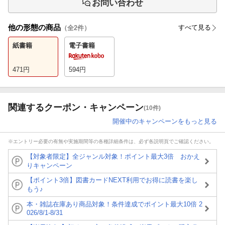
お問い合わせ
他の形態の商品
すべて見る
（全
2
件）
紙書籍
電子書籍
471
円
594
円
関連するクーポン・キャンペーン
(10件)
開催中のキャンペーンをもっと見る
※エントリー必要の有無や実施期間等の各種詳細条件は、必ず各説明頁でご確認ください。
【対象者限定】全ジャンル対象！ポイント最大3倍 おかえ
りキャンペーン
【ポイント3倍】図書カードNEXT利用でお得に読書を楽し
もう♪
本・雑誌在庫あり商品対象！条件達成でポイント最大10倍 2
026/8/1-8/31