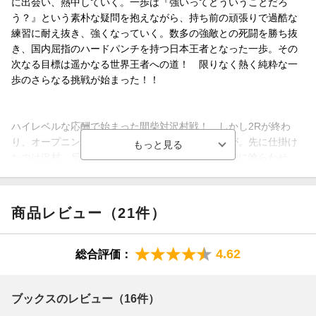
に出会い、熱中していく。一歩は『強いってどういうことだろ
う？』という素朴な疑問を抱えながら、持ち前の頑張りで過酷な
練習に耐え抜き、強くなっていく。数多の強敵との死闘を勝ち抜
き、国内屈指のハードパンチを持つ日本王者となった一歩。その
次なる目標は遥かなる世界王者への道！ 限りなく熱く純粋な一
歩のさらなる挑戦が始まった！！
ハイレベルな応酬で始まった間柴対沢村戦！ しかし2Rが終わ
り、オープニングヒットが無い二人に不穏な空気が。先に仕掛け
たのは沢村。反則の裏拳（バックナックル）を間柴に喰らわせ、
一気に攻勢に出る。しかし間柴も負けてはいない！ ついに魔物
同士の壮絶な死闘が始まった！！
商品レビュー（21件）
4.62
総合評価：
ブックスのレビュー（16件）