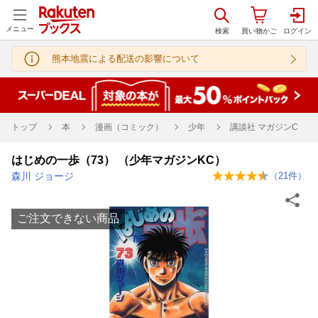
メニュー
熊本地震による配送の影響について
トップ
本
漫画（コミック）
少年
講談社 マガジンC
はじめの一歩（73） （少年マガジンKC）
森川 ジョージ
（
21
件）
ご注文できない商品