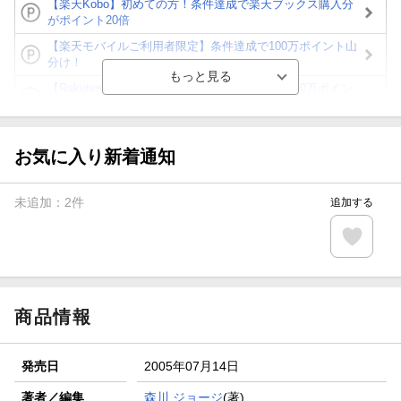
【楽天Kobo】初めての方！条件達成で楽天ブックス購入分
がポイント20倍
【楽天モバイルご利用者限定】条件達成で100万ポイント山
分け！
【Rakuten Fashion×楽天ブックス】条件達成で10万ポイン
ト山分け
【スタンプカード】楽天ポイントもらえる＆抽選で豪華景品
が当たる！
お気に入り新着通知
エントリー＆3,000円以上購入で無料データSIM（3GB/月プ
ラン）が当たる！
未追加：
2
件
追加する
楽天モバイル紹介キャンペーンの拡散で300円OFFクーポン
進呈
条件達成で楽天限定・宝塚歌劇 宙組貸切公演ペアチケット
が当たる
商品情報
発売日
2005年07月14日
著者／編集
森川 ジョージ
(著)