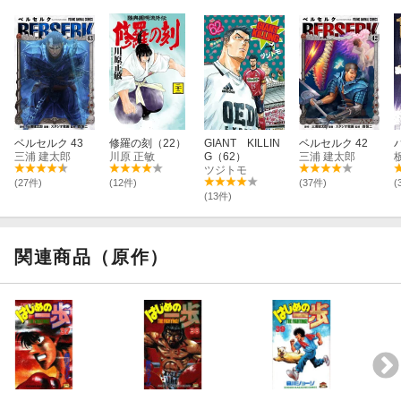
ベルセルク 43
修羅の刻（22）
GIANT KILLIN
ベルセルク 42
三浦 建太郎
川原 正敏
G（62）
三浦 建太郎
ツジトモ
(27件)
(12件)
(37件)
(
(13件)
関連商品（原作）