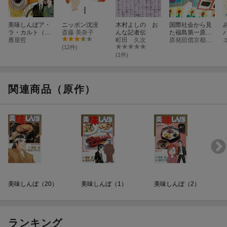
美味しんぼア・
ニッポン沈没
木村よしの お
国際社会から見
ラ・カルト（20
斎藤 美奈子
んな記者伝
た福島第一原発
18年3月）
雁屋哲
町田 久次
事故
原発賠償京都訴訟原告団
(12件)
(1件)
関連商品（原作）
美味しんぼ（20）
美味しんぼ（1）
美味しんぼ（2）
ランキング