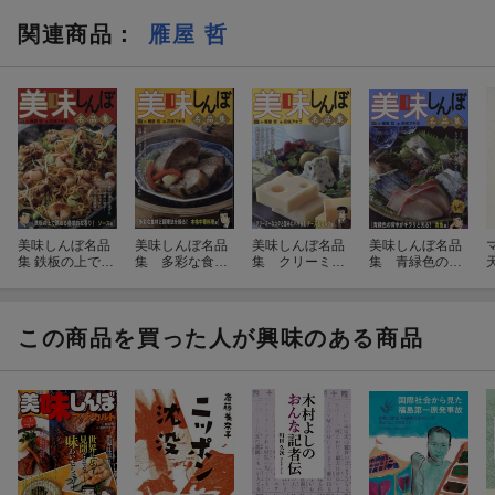
関連商品
：
雁屋 哲
美味しんぼ名品
美味しんぼ名品
美味しんぼ名品
美味しんぼ名品
集 鉄板の上で跳
集 多彩な食材
集 クリーミー
集 青緑色の背
ねる蠱惑的な香
と調理法を操
なコクと旨みに
中がキラリと光
り！ ソース編
る！本格中華料
ハマる！チーズ
る！青魚編
理編
＆ミルク編
この商品を買った人が興味のある商品