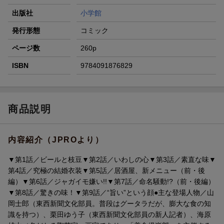
出版社
小学館
発行形態
コミック
ページ数
260p
ISBN
9784091876829
商品説明
内容紹介（JPROより）
▼第1話／ビールと枝豆▼第2話／いわしの心▼第3話／素直な味▼
第4話／究極の結婚衣装▼第5話／居酒屋、新メニュー（前・後
編）▼第6話／ジャガイモ嫌い!!▼第7話／命名騒動!?（前・後編）
▼第8話／驚きの味！▼第9話／“旨い”という顔●主な登場人物／山
岡士郎（東西新聞文化部員。普段はグータラだが、膨大な食の知
識を持つ）、栗田ゆう子（東西新聞文化部員の新人記者）、海原