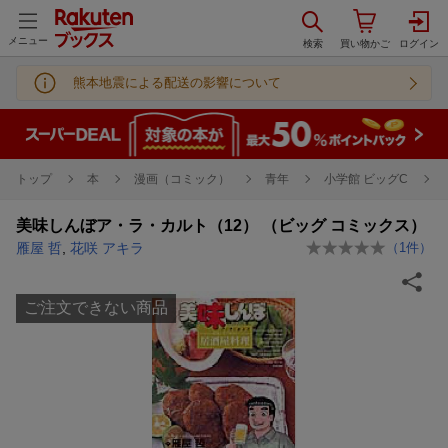
メニュー
熊本地震による配送の影響について
トップ
本
漫画（コミック）
青年
小学館 ビッグC
美味しんぼア・ラ・カルト（12） （ビッグ コミックス）
雁屋 哲
,
花咲 アキラ
（
1
件）
ご注文できない商品