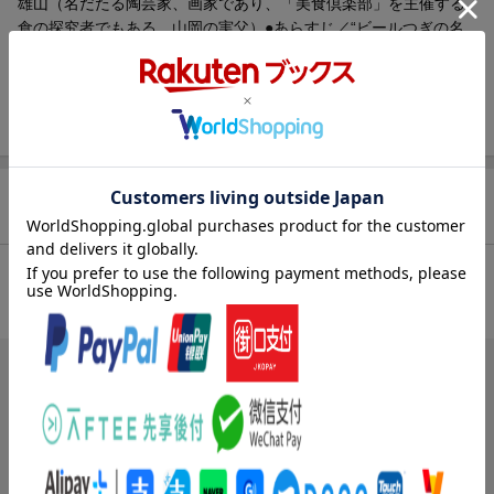
雄山（名だたる陶芸家、画家であり、「美食倶楽部」を主催する
食の探究者でもある。山岡の実父）●あらすじ／“ビールつぎの名
人”盛沢のつぐビールを飲みに、銀座のビアホールへ出かけた山岡
たち。ところが出されたジョッキの泡はつぶれていて、不審に思
った山岡が従業員に尋ねてみると、なんと盛沢は店を辞めてしま
ったとのこと。どうやら、最近この店を買収した新オーナー・仁
木社長が来店したさい、彼が腐った枝豆を出したことが原因らし
いのだが…（第1話）。●本巻の特徴／第12集のテーマは「居酒屋
料理」。黒大豆の枝豆、いわしの南蛮漬け、サザエの刺身、びっ
商品レビュー（1件）
くり海老しんじょ、マッシュルーム・パイ、ジャガイモグラタ
ン、アジのたたき揚げ餃子、鰻の串焼き、鳥刺しなどにまつわる
エピソードを紹介。巻頭カラー特別レシピ「いわしの小判揚げ」
総合評価：
＆雁屋哲書き下ろしコラム「美味しんぼの日々」も収録！
条件に満たないため、評価は表示できません。
ブックスのレビュー（1件）
投稿日：2005年12月11日
3
評価：
自爆娘