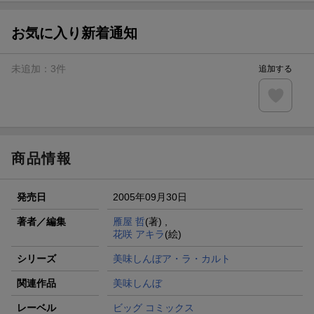
【スタンプカード】楽天ポイントもらえる＆抽選で豪華景品
が当たる！
お気に入り新着通知
エントリー＆3,000円以上購入で無料データSIM（3GB/月プ
ラン）が当たる！
未追加：
3
件
追加する
楽天モバイル紹介キャンペーンの拡散で300円OFFクーポン
進呈
条件達成で楽天限定・宝塚歌劇 宙組貸切公演ペアチケット
が当たる
商品情報
発売日
2005年09月30日
著者／編集
雁屋 哲
(著) ,
花咲 アキラ
(絵)
シリーズ
美味しんぼア・ラ・カルト
関連作品
美味しんぼ
レーベル
ビッグ コミックス