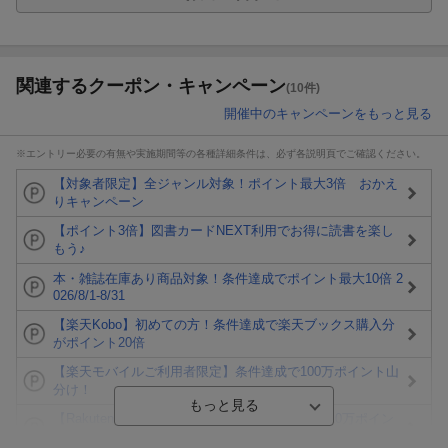
関連するクーポン・キャンペーン
(10件)
開催中のキャンペーンをもっと見る
※エントリー必要の有無や実施期間等の各種詳細条件は、必ず各説明頁でご確認ください。
【対象者限定】全ジャンル対象！ポイント最大3倍 おかえ
りキャンペーン
【ポイント3倍】図書カードNEXT利用でお得に読書を楽し
もう♪
本・雑誌在庫あり商品対象！条件達成でポイント最大10倍 2
026/8/1-8/31
【楽天Kobo】初めての方！条件達成で楽天ブックス購入分
がポイント20倍
【楽天モバイルご利用者限定】条件達成で100万ポイント山
分け！
【Rakuten Fashion×楽天ブックス】条件達成で10万ポイン
ト山分け