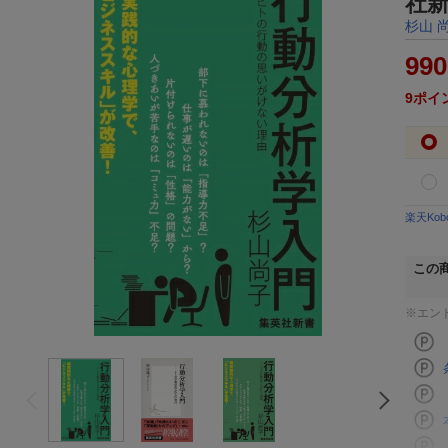
社
杉山 
990
9
ポイ
楽天Ko
この
※エン