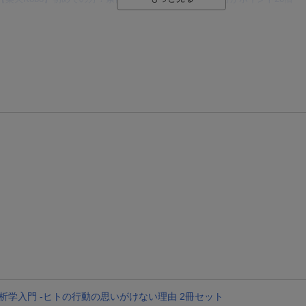
【楽天モバイルご利用者限定】条件達成で100万ポイント山分け！
【Rakuten Fashion×楽天ブックス】条件達成で10万ポイント山分け
【スタンプカード】楽天ポイントもらえる＆抽選で豪華景品が当たる！
楽天モバイル紹介キャンペーンの拡散で300円OFFクーポン進呈
条件達成で楽天限定・宝塚歌劇 宙組貸切公演ペアチケットが当たる
分析学入門 -ヒトの行動の思いがけない理由 2冊セット