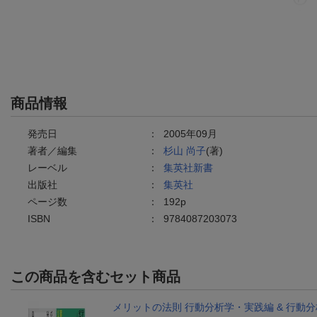
商品情報
発売日
：
2005年09月
著者／編集
：
杉山 尚子
(著)
レーベル
：
集英社新書
出版社
：
集英社
ページ数
：
192p
ISBN
：
9784087203073
この商品を含むセット商品
メリットの法則 行動分析学・実践編 & 行動