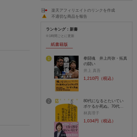
楽天アフィリエイトのリンクを作成
不適切な商品を報告
ランキング：新書
※1時間ごとに更新
紙書籍版
拳闘魂 井上尚弥・拓真
1
の闘い
井上 真吾
1,210円（税込）
80代になるとたいてい
2
ボケるか死ぬ。70代…
林真理子
1,034円（税込）