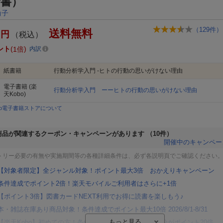
新書）
尚子
（
129
件）
送料無料
円
（税込）
ント
1倍
内訳
紙書籍
行動分析学入門 -ヒトの行動の思いがけない理由
電子書籍
(楽
行動分析学入門 ーーヒトの行動の思いがけない理由
天Kobo)
bo電子書籍ストアについて
商品が関連するクーポン・キャンペーンがあります
（10件）
開催中のキャンペー
トリー必要の有無や実施期間等の各種詳細条件は、必ず各説明頁でご確認ください
【対象者限定】全ジャンル対象！ポイント最大3倍 おかえりキャンペーン
条件達成でポイント2倍！楽天モバイルご利用者はさらに+1倍
【ポイント3倍】図書カードNEXT利用でお得に読書を楽しもう♪
本・雑誌在庫あり商品対象！条件達成でポイント最大10倍 2026/8/1-8/31
【楽天Kobo】初めての方！条件達成で楽天ブックス購入分がポイント20倍