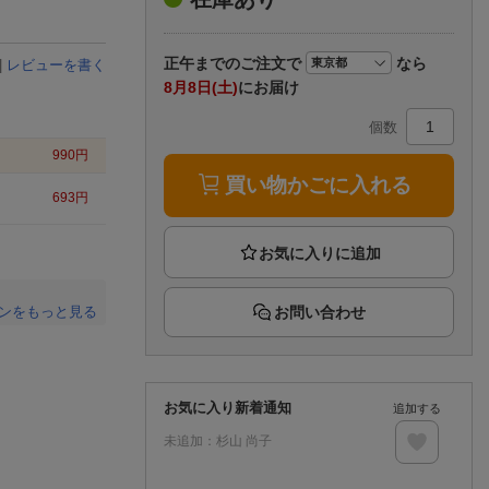
楽天チケット
エンタメニュース
推し楽
正午まで
のご注文で
なら
|
レビューを書く
8月8日(土)
にお届け
個数
990
円
買い物かごに入れる
693
円
お問い合わせ
ンをもっと見る
。
お気に入り新着通知
追加する
未追加：
杉山 尚子