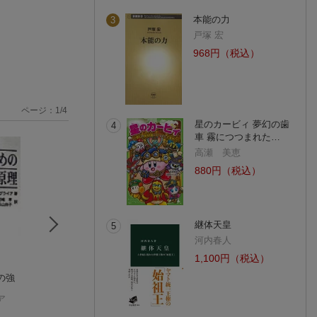
本能の力
3
戸塚 宏
968円（税込）
ページ：
1
/
4
星のカービィ 夢幻の歯
4
車 霧につつまれた…
高瀬 美恵
880円（税込）
継体天皇
5
河内春人
1,100円（税込）
の強
行動分析学
メリットの法則 行動
プログラム学習で
坂上 貴之
分析学・実践編 & 行
ぶ行動分析学ワー
ア
動分析学入門 -ヒトの
ブック
吉野智富美
(2件)
行動の思いがけない
(2件)