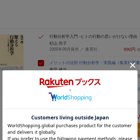
行動分析学入門 -ヒトの行動の思いがけない理由
杉山 尚子
2005年09月発売
／ 集英社
990
円
(
メリットの法則 行動分析学・実践編
（集英社新書
奥田 健次
2012年11月16日頃発売
／ 集英社
968
円
(
使える行動分析学
じぶん実験のすすめ
（ちくま新
島宗理
2014年04月発売
／ 筑摩書房
1,012
円
(
2,
合計
3点とも買い物