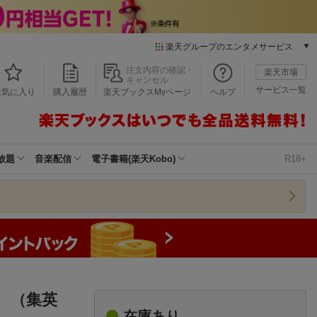
楽天グループのエンタメサービス
本/ゲーム/CD/DVD
注文内容の確認・
楽天市場
キャンセル
楽天ブックス
サービス一覧
お気に入り
購入履歴
楽天ブックスMyページ
ヘルプ
電子書籍
楽天Kobo
雑誌読み放題
楽天マガジン
放題
音楽配信
電子書籍(楽天Kobo)
R18+
音楽配信
楽天ミュージック
動画配信
楽天TV
動画配信ガイド
Rakuten PLAY
無料テレビ
Rチャンネル
 （集英
チケット
在庫あり