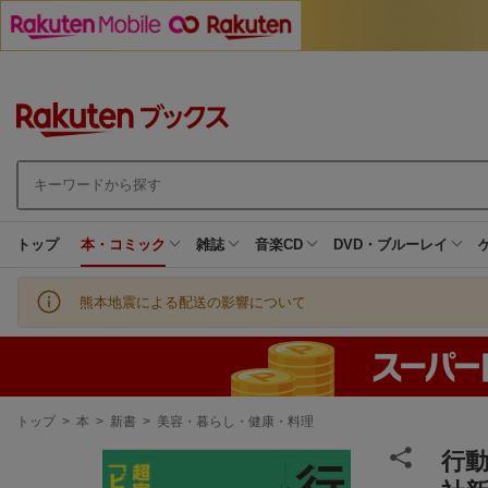
トップ
本・コミック
雑誌
音楽CD
DVD・ブルーレイ
熊本地震による配送の影響について
現
トップ
>
本
>
新書
>
美容・暮らし・健康・料理
在
地
行動