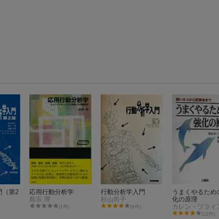
門（第2
応用行動分析学
行動分析学入門
うまくやるため
島宗 理
杉山尚子
化の原理
カレン・プライ
(1件)
(9件)
(22件)