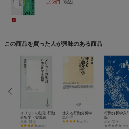
1,958円
(税込)
この商品を買った人が興味のある商品
ンス・マ
メリットの法則 行動
使える行動分析学
行動分析学入
第2版）-
分析学・実践編
島宗理
版）
ための行
奥田 健次
杉山尚子
(27件)
件)
(80件)
(2件)