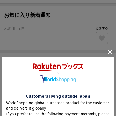
お気に入り新着通知
未追加：
2
件
追加する
商品情報
発売日
2005年11月
著者／編集
デーヴィド・ペルハム
,
きたむらまさお
レーベル
しかけえほん
出版社
大日本絵画