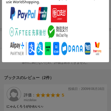
発行形態
絵本
ページ数
1冊（ペ
ISBN
9784499281317
商品レビュー（2件）
総合評価：
条件に満たないため、評価は表示できません。
ブックスのレビュー（2件）
投稿日：2009年06月16日
5
評価：
mizdelax
にゃんくろうがかわいい♪