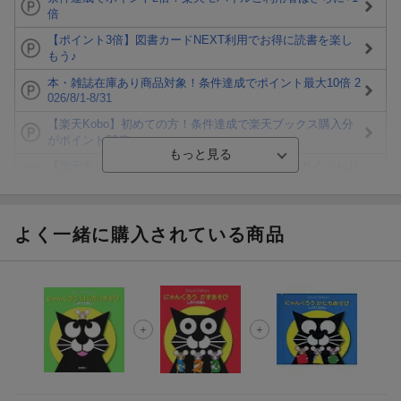
倍
【ポイント3倍】図書カードNEXT利用でお得に読書を楽し
もう♪
本・雑誌在庫あり商品対象！条件達成でポイント最大10倍 2
026/8/1-8/31
【楽天Kobo】初めての方！条件達成で楽天ブックス購入分
がポイント20倍
【楽天モバイルご利用者限定】条件達成で100万ポイント山
分け！
【Rakuten Fashion×楽天ブックス】条件達成で10万ポイン
ト山分け
よく一緒に購入されている商品
【スタンプカード】楽天ポイントもらえる＆抽選で豪華景品
が当たる！
エントリー＆3,000円以上購入で無料データSIM（3GB/月プ
ラン）が当たる！
楽天モバイル紹介キャンペーンの拡散で300円OFFクーポン
進呈