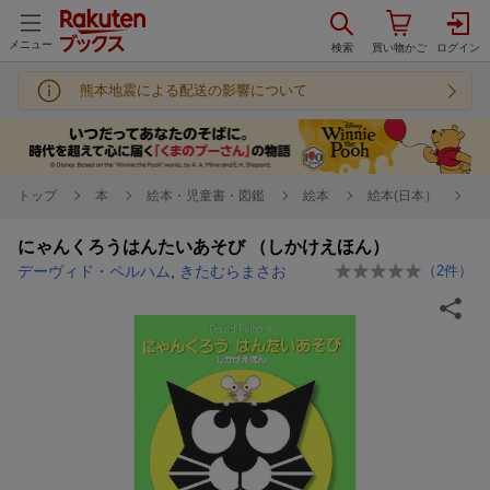
メニュー
熊本地震による配送の影響について
トップ
本
絵本・児童書・図鑑
絵本
絵本(日本）
にゃんくろうはんたいあそび （しかけえほん）
デーヴィド・ペルハム
,
きたむらまさお
（
2
件）