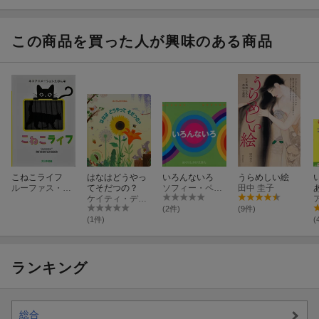
んたいあそび
ろあそび
ずあそび
たちあそび
この商品を買った人が興味のある商品
こねこライフ
はなはどうやっ
いろんないろ
うらめしい絵
ルーファス・バトラー・セダー
てそだつの？
ソフィー・ペルハム
田中 圭子
ケイティ・デインズ
(2件)
(9件)
(1件)
(
ランキング
総合