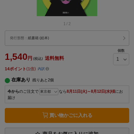
1
/
2
発行形態
：
紙書籍
(絵本)
個数
1,540
円
送料無料
(税込)
14
ポイント
1倍
内訳
在庫あり
残りあと
2
個
今から
のご注文で
なら
8月11日(火)～8月12日(水)頃
にお
届け
買い物かごに入れる