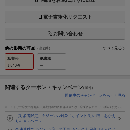
商品をお気に入りに追加
電子書籍化リクエスト
お問い合わせ
他の形態の商品
すべて見る
（全
2
件）
紙書籍
紙書籍
1,540
円
ー
関連するクーポン・キャンペーン
(10件)
開催中のキャンペーンをもっと見る
※エントリー必要の有無や実施期間等の各種詳細条件は、必ず各説明頁でご確認ください。
【対象者限定】全ジャンル対象！ポイント最大3倍 おかえ
りキャンペーン
条件達成でポイント2倍！楽天モバイルご利用者はさらに+1