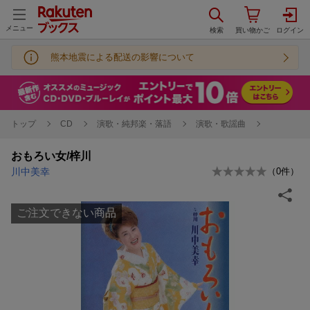
メニュー
熊本地震による配送の影響について
トップ
CD
演歌・純邦楽・落語
演歌・歌謡曲
おもろい女/梓川
川中美幸
（
0
件）
ご注文できない商品