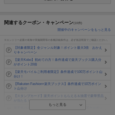
関連するクーポン・キャンペーン
(10件)
開催中のキャンペーンをもっと見る
※エントリー必要の有無や実施期間等の各種詳細条件は、必ず各説明頁でご確認ください。
【対象者限定】全ジャンル対象！ポイント最大3倍 おかえ
りキャンペーン
【楽天Kobo】初めての方！条件達成で楽天ブックス購入分
がポイント20倍
【楽天モバイルご利用者限定】条件達成で100万ポイント山
分け！
【Rakuten Fashion×楽天ブックス】条件達成で10万ポイン
ト山分け
【スタンプカード】楽天ポイントもらえる＆抽選で豪華景品
が当たる！
楽天モバイル紹介キャンペーンの拡散で300円OFFクーポン
進呈