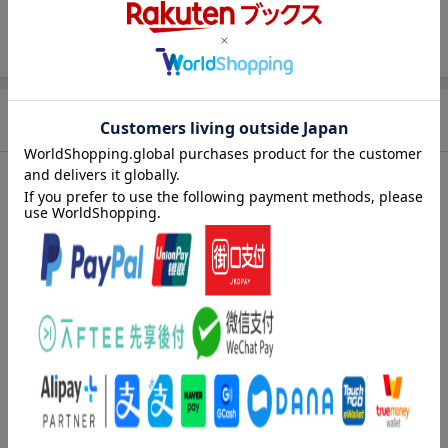
販売元
(株)テイチクエンタテインメント
総曲数
5(シングル)
収録時間
22分58秒
品番
TECA-11627
商品説明
収録曲
曲目タイトル：
[Disc1]
『おもろい女/梓川』／CD
アーティスト：川中美幸
曲目タイトル：
1.
おもろい女
[4:40]
2.
おもろい女 (オリジナル・カラオケ)
[4:40]
3.
おもろい女 (一般用メロ入りカラオケ)
[4:40]
4.
梓川
[4:30]
5.
梓川 (オリジナル・カラオケ)
[4:28]