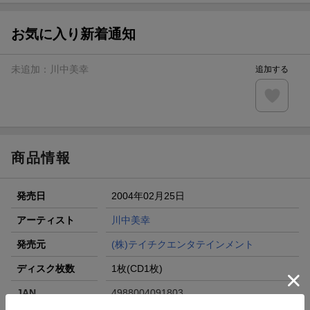
条件達成で楽天限定・宝塚歌劇 宙組貸切公演ペアチケット
が当たる
お気に入り新着通知
エントリー＆条件達成で『鬼滅の刃』オリジナルきんちゃく
袋が当たる！
未追加：
川中美幸
追加する
【楽天24】日用品の楽天24と楽天ブックス買いまわりでク
ーポン★
【楽天市場】対象のUlike製品ご購入で2,000ポイント！
商品情報
発売日
2004年02月25日
アーティスト
川中美幸
発売元
(株)テイチクエンタテインメント
ディスク枚数
1枚(CD1枚)
JAN
4988004091803