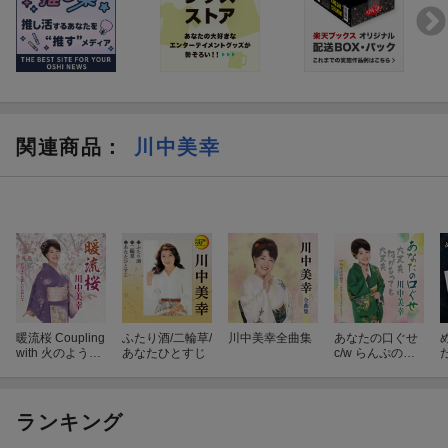
関連商品
：
川中美幸
暖流桜 Coupling
ふたり酒/二輪草/
川中美幸全曲集
あなたの口ぐせ
with 火のように
あなたひとすじ
c/w らんぷの宿
恋しい人がいて
で 〜アコーステ
ィックバージョ
ン〜
ランキング