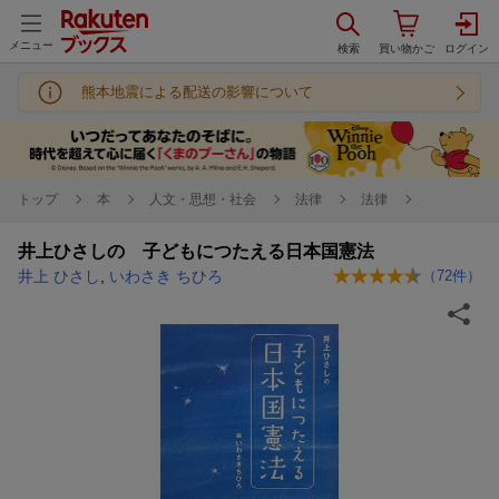
メニュー
熊本地震による配送の影響について
トップ
本
人文・思想・社会
法律
法律
井上ひさしの 子どもにつたえる日本国憲法
井上 ひさし
,
いわさき ちひろ
（
72
件）