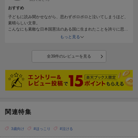
おすすめ
子どもに読み聞かせながら、思わずポロポロと泣いてしまうほど、
素晴らしい文章。
こんなにも素敵な日本国憲法のある国に生まれたことを誇りに思い
ますし、この憲法を大切に守り続けなくてはと感じました。
もっと見る
全39件のレビューを見る
関連特集
3歳向け
#ほっこり
#泣ける