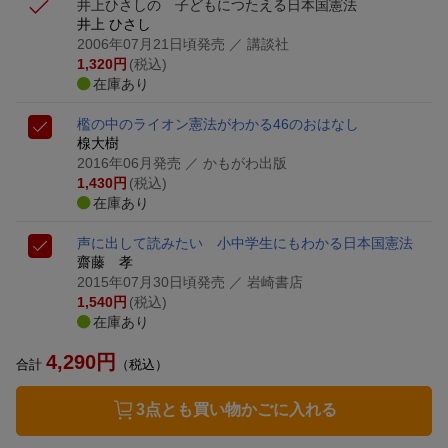
井上ひさしの 子どもにつたえる日本国憲法
井上 ひさし
2006年07月21日頃発売
／ 講談社
1,320
円
(税込)
在庫あり
檻の中のライオン
憲法がわかる46のおはなし
楾大樹
2016年06月発売
／ かもがわ出版
1,430
円
(税込)
在庫あり
声に出して読みたい 小中学生にもわかる日本国憲法
齋藤 孝
2015年07月30日頃発売
／ 岩崎書店
1,540
円
(税込)
在庫あり
4,290
円
合計
（税込）
3点とも買い物かごに入れる