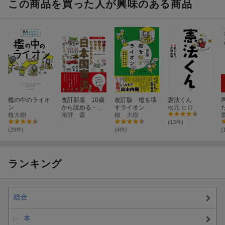
この商品を買った人が興味のある商品
檻の中のライオ
改訂新版 10歳
改訂版 檻を壊
憲法くん
ン
から読める・わ
すライオン
松元 ヒロ
楾大樹
かる いちばんや
南野 森
楾 大樹
さしい 日本国憲
(13件)
法
(29件)
(4件)
(
ランキング
総合
本