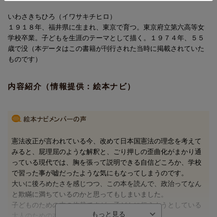
か。勇気のいる生き方ではないか。日本刀をかざして敵陣へ斬り
いわさきちひろ（イワサキチヒロ）
込むより、もっとずっと雄々しい生き方ではないか。度胸もいる
１９１８年、福井県に生まれ、東京で育つ。東京府立第六高等女
し、智恵もいるし、とてもむずかしい生き方ではないか。そのこ
学校卒業。子どもを生涯のテーマとして描く。１９７４年、５５
ろの私たちは、ほとんどの剣豪伝を諳（そら）んじていました
歳で没（本データはこの書籍が刊行された当時に掲載されていた
が、武芸の名人達人たちがいつもきまって山中に隠れたり政治を
ものです）
志したりする理由が、これでわかったと思いました。剣よりも強
いものがあって、それは戦わずに生きること。このことを剣豪た
ちはその生涯の後半で知るが、いま、私たちはそれと同じ境地に
内容紹介（情報提供：絵本ナビ）
立っている。なんて、誇らしくて、いい気分だろう。
この子どものときの誇らしくていい気分を、なんとかしていま
の子どもたちにも分けてあげたいと思って、私はこの本を手がけ
ました。」
憲法改正が言われている今、改めて日本国憲法の理念を考えて
みると、屁理屈のような解釈と、ごり押しの歪曲化がまかり通
っている現代では、胸を張って説明できる自信どころか、学校
で習った事が嘘だったような気にもなってしまうのです。
大いに後ろめたさを感じつつ、この本を読んで、政治ってなん
と欺瞞に満ちているのかと思ってもしまいました。
子どものための本の体裁ですが、子どもに伝えようとしている
大人のための本のように感じました。