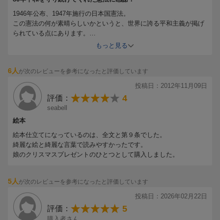
1946年公布、1947年施行の日本国憲法。
この憲法の何が素晴らしいかというと、世界に誇る平和主義が掲げ
られている点にあります。
9条1項の戦争放棄、2項の戦力不保持。
もっと見る
このおかげで、80年間、戦争に巻き込まれることなく生きることが
できました。
6人
が次のレビューを参考になったと評価しています
武力による平和が謳われる今ですが、すでに日本は自衛可能な装備
を保持しています。
投稿日：2012年11月09日
武力による平和、軍拡はキリがありません。
4
評価：
現政権は殺傷武器輸出を決め、非核三原則の見直しを進めています
seabell
が、人殺しに加担する流れを正当化する動きは極めて危険です。
絵本
自衛隊は自衛隊法により活動を定められており、憲法に定められて
いなくても自衛活動は可能です。
絵本仕立てになっているのは、全文と第９条でした。
警察も消防も他の職業も憲法に定められておらず、個別の法律で活
綺麗な絵と綺麗な言葉で読みやすかったです。
動を定められています。
娘のクリスマスプレゼントのひとつとして購入しました。
世界的に右傾化が進む今、憲法の平和主義を壊すことは、かえって
日本の危機を招きます。
憲法を知り、学び、平和と民主主義が守られてきた今に感謝したい
5人
が次のレビューを参考になったと評価しています
です。
投稿日：2026年02月22日
(もうすでに民主主義は壊されかけていますが、今ならまだ間に合い
5
評価：
ます。守り抜きましょう)
購入者さん