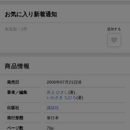
お気に入り新着通知
未追加：
2
件
追加する
商品情報
発売日
2006年07月21日頃
著者／編集
井上 ひさし
(著) ,
いわさき ちひろ
(著)
出版社
講談社
発行形態
単行本
ページ数
76p