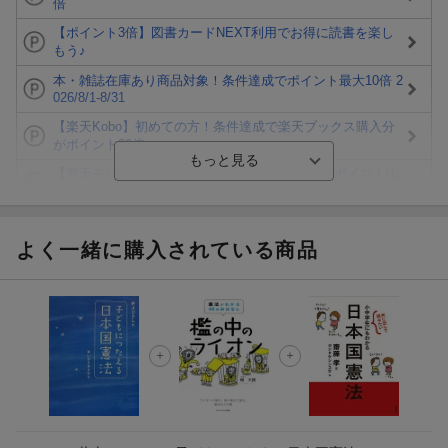
倍
【ポイント3倍】図書カードNEXT利用でお得に読書を楽し
もう♪
本・雑誌在庫あり商品対象！条件達成でポイント最大10倍 2
026/8/1-8/31
【楽天Kobo】初めての方！条件達成で楽天ブックス購入分
がポイント20倍
【楽天モバイルご利用者限定】条件達成で100万ポイント山
分け！
【Rakuten Fashion×楽天ブックス】条件達成で10万ポイン
ト山分け
よく一緒に購入されている商品
【スタンプカード】楽天ポイントもらえる＆抽選で豪華景品
が当たる！
エントリー＆3,000円以上購入で無料データSIM（3GB/月プ
ラン）が当たる！
楽天モバイル紹介キャンペーンの拡散で300円OFFクーポン
進呈