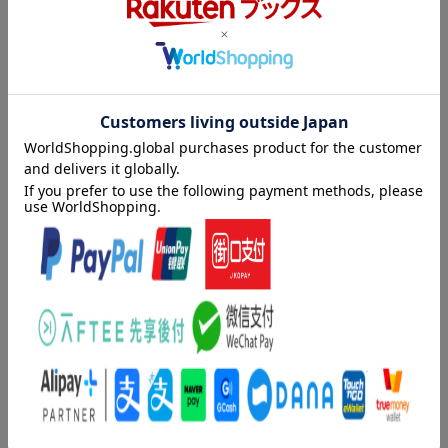
1憲法ってなんだろう
しい試み。「絵本 憲法のこころ」-平和憲法の精神を表している
2なぜ「きまり」がいるんだろう
「前文」と「第九条」を、井上ひさしが子どもにも読める言葉に
3憲法にも種類がある？
「翻訳」。いわさきちひろの絵とともに、憲法に書いてあること
4憲法前文を読んでみる
を、心で感じる絵本。「お話 憲法って、つまりこういうこと」-
「あたらしい憲法のはなし」
日本国憲法のもとになっている考え方、重要な条文の内容、そし
（昭和22年日本国憲法が施行されたとき、文部省が子どもた
て、なぜ憲法をかんたんに変えてはいけないのか？井上ひさし
ちに配った冊子より）
が、実際に小学生に向かって話した内容を再録。
5「象徴」ってなんだろう
6第九条のこと
目次（「BOOK」データベースより）
7「個人の尊重」ってなんだろう
8日本人であるということ
絵本 憲法のこころ／お話 憲法って、つまりこういうこと／付
9私たちの使命
録 日本国憲法（全文）
著者情報（「BOOK」データベースより）
＜付録＞
井上ひさし（イノウエヒサシ）
日本国憲法（全文）
１９３４年山形県に生まれる。上智大学外国語学部フランス語科
卒業。作家、劇作家。日本ペンクラブ会長、仙台文学館館長、こ
まつ座代表。ＮＨＫテレビの人形劇「ひょっこりひょうたん島」
（「はじめに」より）
の作者としても有名
「二度と武器では戦わない。--これは途方もない生き方ではない