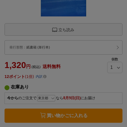
立ち読み
発行形態
：
紙書籍
(単行本)
個数
1,320
円
送料無料
(税込)
12
ポイント
1倍
内訳
在庫あり
今から
のご注文で
なら
8月9日(日)
にお届け
買い物かごに入れる