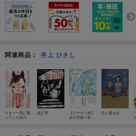
関連商品
：
井上 ひさし
うまーー馬に乗
盗む男
【バーゲン本】
父と暮せば
ってこの世の外
水の手紙ー群読
へーー
のために