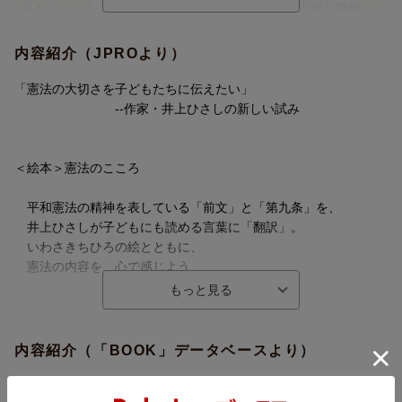
をもとにした「絵本」と、実際に小学生に話した内容を再録し
た「お話」。「憲法の大切さを子どもたちに伝えたい」、作
家・井上ひさしの新しい試み。
内容紹介（JPROより）
「憲法の大切さを子どもたちに伝えたい」
--作家・井上ひさしの新しい試み
＜絵本＞憲法のこころ
平和憲法の精神を表している「前文」と「第九条」を、
井上ひさしが子どもにも読める言葉に「翻訳」。
いわさきちひろの絵とともに、
憲法の内容を、心で感じよう。
＜お話＞憲法って、つまりこういうこと
内容紹介（「BOOK」データベースより）
井上ひさしが、小学生に語りかけたお話。
「憲法の大切さを子どもたちに伝えたい」作家・井上ひさしの新