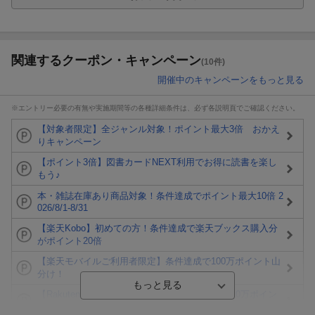
関連するクーポン・キャンペーン
(10件)
開催中のキャンペーンをもっと見る
※エントリー必要の有無や実施期間等の各種詳細条件は、必ず各説明頁でご確認ください。
【対象者限定】全ジャンル対象！ポイント最大3倍 おかえ
りキャンペーン
【ポイント3倍】図書カードNEXT利用でお得に読書を楽し
もう♪
本・雑誌在庫あり商品対象！条件達成でポイント最大10倍 2
026/8/1-8/31
【楽天Kobo】初めての方！条件達成で楽天ブックス購入分
がポイント20倍
【楽天モバイルご利用者限定】条件達成で100万ポイント山
分け！
【Rakuten Fashion×楽天ブックス】条件達成で10万ポイン
ト山分け