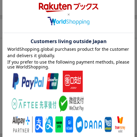
ISBN
9784805846421
商品説明
内容紹介（「BOOK」データベースより）
平成１８年４月の介護保険制度の全面的な見直しに対応。改正の
内容をＱ＆Ａ形式でわかりやすく解説。
目次（「BOOK」データベースより）
第１編 介護保険制度見直しの概要（介護保険制度見直しの背景
／介護保険制度見直しの概要）／第２編 改正のポイントＱ＆Ａ
（予防重視型システムへの転換／施設給付の見直し／新たなサー
ビス体系の確立／サービスの質の向上／負担の在り方・制度運営
の見直し）／第３編 資料