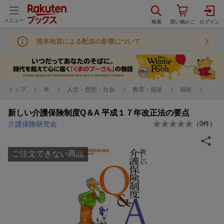
メニュー
熊本地震による配送の影響について
トップ
本
人文・思想・社会
教育・福祉
福祉
新しい介護保険制度Q＆A 平成１７年改正法の要点
介護保険研究会
（
0
件）
ご注文できない商品