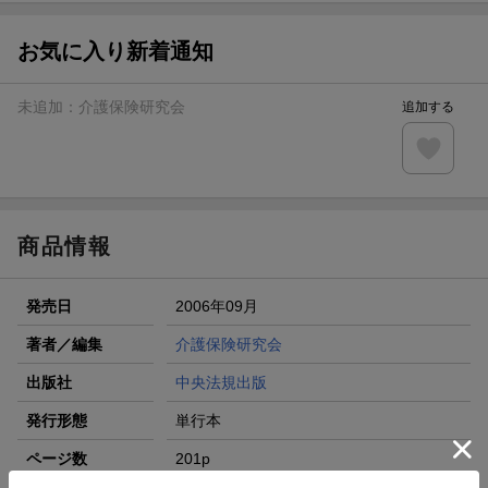
【スタンプカード】楽天ポイントもらえる＆抽選で豪華景品
が当たる！
お気に入り新着通知
エントリー＆3,000円以上購入で無料データSIM（3GB/月プ
ラン）が当たる！
未追加：
介護保険研究会
追加する
楽天モバイル紹介キャンペーンの拡散で300円OFFクーポン
進呈
条件達成で楽天限定・宝塚歌劇 宙組貸切公演ペアチケット
が当たる
商品情報
発売日
2006年09月
著者／編集
介護保険研究会
出版社
中央法規出版
発行形態
単行本
ページ数
201p