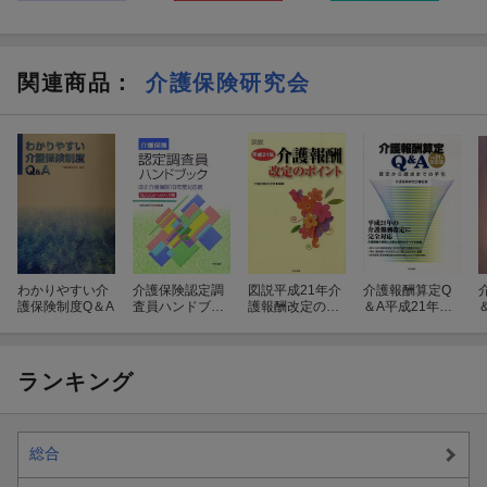
関連商品
：
介護保険研究会
わかりやすい介
介護保険認定調
図説平成21年介
介護報酬算定Q
護保険制度Q＆A
査員ハンドブッ
護報酬改定のポ
＆A平成21年改
ク（改正介護保
イント
定版
険18年度対応
版）
ランキング
総合