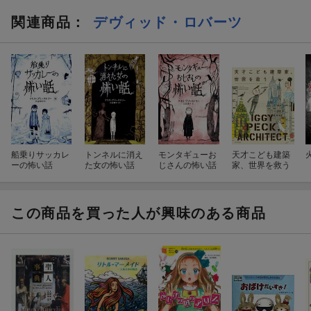
関連商品
：
デヴィッド・ロバーツ
船乗りサッカレ
トンネルに消え
モンタギューお
天才こども建築
ーの怖い話
た女の怖い話
じさんの怖い話
家、世界を救う
この商品を買った人が興味のある商品