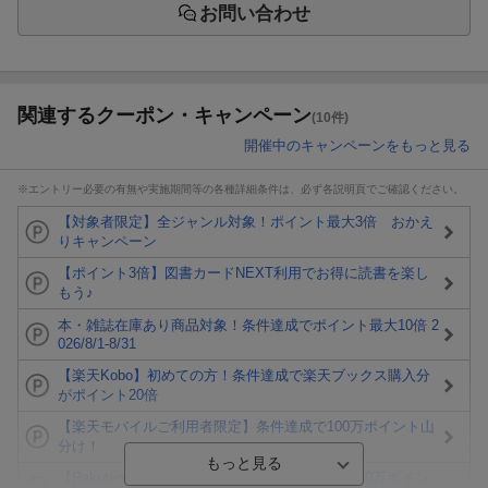
お問い合わせ
関連するクーポン・キャンペーン
(10件)
開催中のキャンペーンをもっと見る
※エントリー必要の有無や実施期間等の各種詳細条件は、必ず各説明頁でご確認ください。
【対象者限定】全ジャンル対象！ポイント最大3倍 おかえ
りキャンペーン
【ポイント3倍】図書カードNEXT利用でお得に読書を楽し
もう♪
本・雑誌在庫あり商品対象！条件達成でポイント最大10倍 2
026/8/1-8/31
【楽天Kobo】初めての方！条件達成で楽天ブックス購入分
がポイント20倍
【楽天モバイルご利用者限定】条件達成で100万ポイント山
分け！
【Rakuten Fashion×楽天ブックス】条件達成で10万ポイン