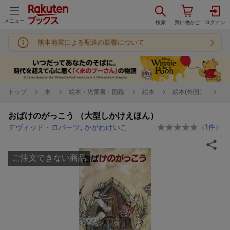
メニュー
熊本地震による配送の影響について
トップ
本
絵本・児童書・図鑑
絵本
絵本(外国）
おばけのがっこう （大型しかけえほん）
デヴィッド・ロバーツ
,
かがわけいこ
（
1
件）
ご注文できない商品