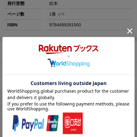
発行形態
絵本
ページ数
1冊（ペ
ISBN
9784499281560
商品レビュー（1件）
総合評価：
条件に満たないため、評価は表示できません。
ブックスのレビュー（1件）
投稿日：2007年01月14日
4
評価：
goshy1st
(無題)