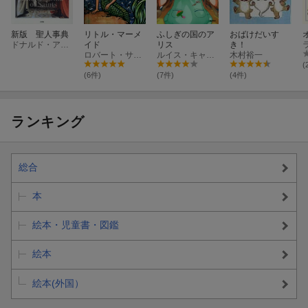
新版 聖人事典
リトル・マーメ
ふしぎの国のア
おばけだいす
ドナルド・アットウォーター
イド
リス
き！
ロバート・サブダ
ルイス・キャロル
木村裕一
(
(6件)
(7件)
(4件)
ランキング
総合
本
絵本・児童書・図鑑
絵本
絵本(外国）