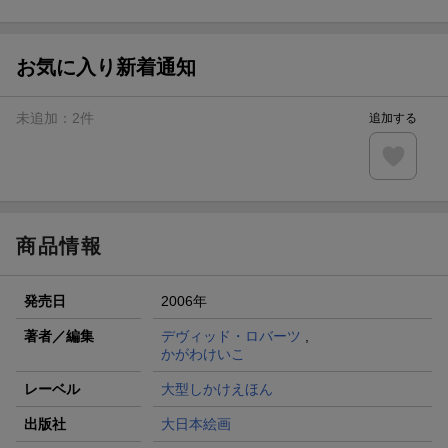
ト山分け
【スタンプカード】楽天ポイントもらえる＆抽選で豪華景品
が当たる！
お気に入り新着通知
エントリー＆3,000円以上購入で無料データSIM（3GB/月プ
ラン）が当たる！
未追加：
2
件
追加する
楽天モバイル紹介キャンペーンの拡散で300円OFFクーポン
進呈
条件達成で楽天限定・宝塚歌劇 宙組貸切公演ペアチケット
が当たる
商品情報
発売日
2006年
著者／編集
デヴィッド・ロバーツ
,
かがわけいこ
レーベル
大型しかけえほん
出版社
大日本絵画