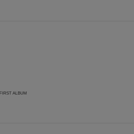
【楽天24】日用品の楽天24と楽天ブックス買いまわりでクーポン★
【楽天市場】対象のUlike製品ご購入で2,000ポイント！
FIRST ALBUM