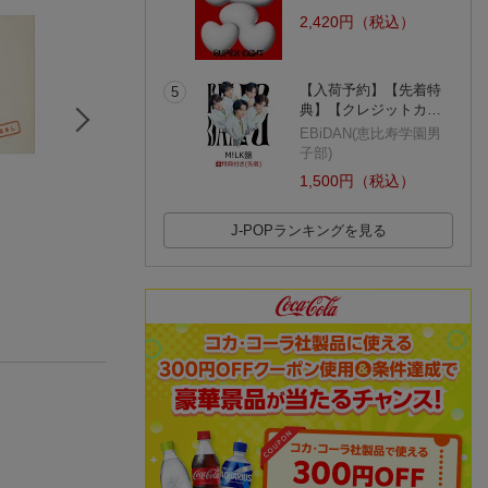
2,420円（税込）
【入荷予約】【先着特
5
典】【クレジットカ…
EBiDAN(恵比寿学園男
子部)
1,500円（税込）
ゴールデン☆ベスト
アオハル49.69 (初回
HOPE IN BLACK
バンバン+ばんばひろ
限定盤)
JUON
J-POPランキングを見る
ふみ
バンバン+ばんばひろふみ
さだまさし
(5件)
(1件)