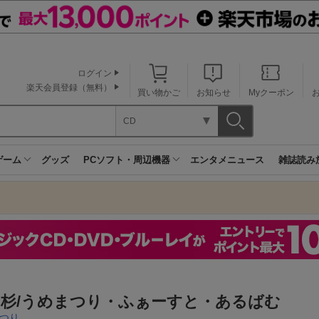
ログイン
楽天会員登録（無料）
買い物かご
お知らせ
Myクーポン
CD
ゲーム
グッズ
PCソフト・周辺機器
エンタメニュース
雑誌読み
山杉/うめまつり・ふぁーすと・あるばむ
つり