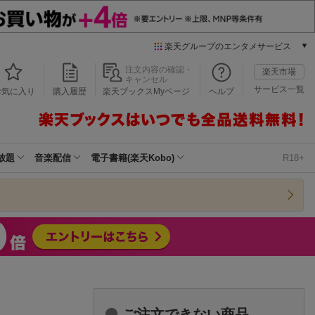
楽天グループのエンタメサービス
本/ゲーム/CD/DVD
注文内容の確認・
楽天市場
キャンセル
楽天ブックス
サービス一覧
お気に入り
購入履歴
楽天ブックスMyページ
ヘルプ
電子書籍
楽天Kobo
雑誌読み放題
楽天マガジン
放題
音楽配信
電子書籍(楽天Kobo)
R18+
音楽配信
楽天ミュージック
動画配信
楽天TV
動画配信ガイド
Rakuten PLAY
無料テレビ
Rチャンネル
チケット
ご注文できない商品