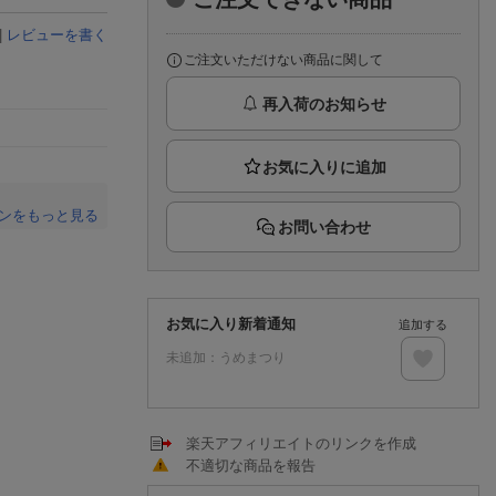
楽天チケット
エンタメニュース
|
レビューを書く
推し楽
ご注文いただけない商品に関して
再入荷のお知らせ
ンをもっと見る
お問い合わせ
。
お気に入り新着通知
追加する
未追加：
うめまつり
楽天アフィリエイトのリンクを作成
不適切な商品を報告