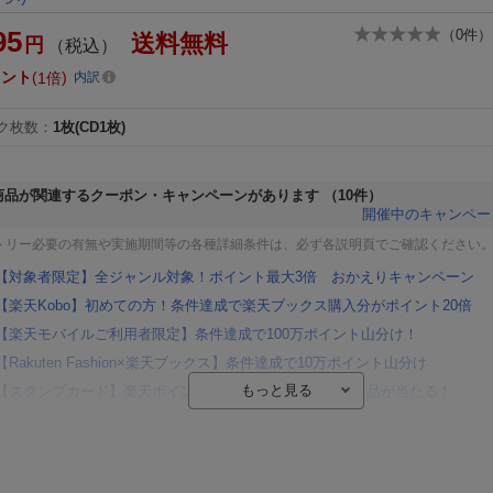
95
（
0
件）
送料無料
円
（税込）
イント
1倍
内訳
ク枚数
：
1枚(CD1枚)
商品が関連するクーポン・キャンペーンがあります
（10件）
開催中のキャンペー
トリー必要の有無や実施期間等の各種詳細条件は、必ず各説明頁でご確認ください
【対象者限定】全ジャンル対象！ポイント最大3倍 おかえりキャンペーン
【楽天Kobo】初めての方！条件達成で楽天ブックス購入分がポイント20倍
【楽天モバイルご利用者限定】条件達成で100万ポイント山分け！
【Rakuten Fashion×楽天ブックス】条件達成で10万ポイント山分け
【スタンプカード】楽天ポイントもらえる＆抽選で豪華景品が当たる！
楽天モバイル紹介キャンペーンの拡散で300円OFFクーポン進呈
条件達成で楽天限定・宝塚歌劇 宙組貸切公演ペアチケットが当たる
エントリー＆条件達成で『鬼滅の刃』オリジナルきんちゃく袋が当たる！