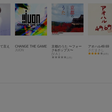
って言え
CHANGE THE GAME
京都のうた 〜フォー
アオハル49.69
JUON
ク&ポップス〜
さだまさし
(V.A.)
(4件)
(1件)