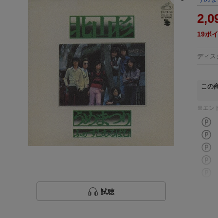
2,0
19
ポ
ディス
この
※エン
試聴