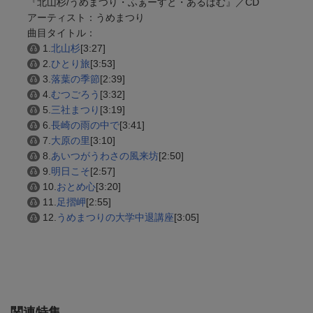
『北山杉/うめまつり・ふぁーすと・あるばむ』／CD
アーティスト：うめまつり
曲目タイトル：
1.
北山杉
[3:27]
2.
ひとり旅
[3:53]
3.
落葉の季節
[2:39]
4.
むつごろう
[3:32]
5.
三社まつり
[3:19]
6.
長崎の雨の中で
[3:41]
7.
大原の里
[3:10]
8.
あいつがうわさの風来坊
[2:50]
9.
明日こそ
[2:57]
10.
おとめ心
[3:20]
11.
足摺岬
[2:55]
12.
うめまつりの大学中退講座
[3:05]
関連特集