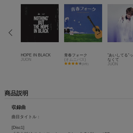
9 (初回
HOPE IN BLACK
青春フォーク
”あいしてる”
JUON
(オムニバス)
なくて
JUON
(3件)
件)
商品説明
収録曲
曲目タイトル：
[Disc1]