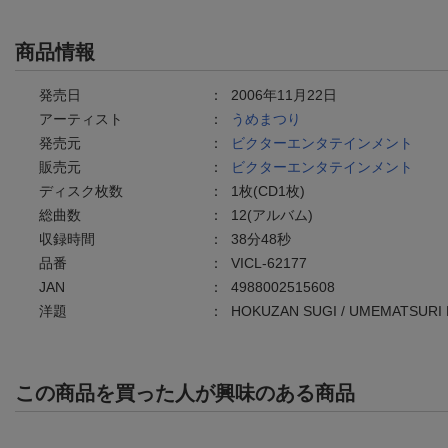
商品情報
発売日
：
2006年11月22日
アーティスト
：
うめまつり
発売元
：
ビクターエンタテインメント
販売元
：
ビクターエンタテインメント
ディスク枚数
：
1枚(CD1枚)
総曲数
：
12(アルバム)
収録時間
：
38分48秒
品番
：
VICL-62177
JAN
：
4988002515608
洋題
：
HOKUZAN SUGI / UMEMATSURI 
この商品を買った人が興味のある商品