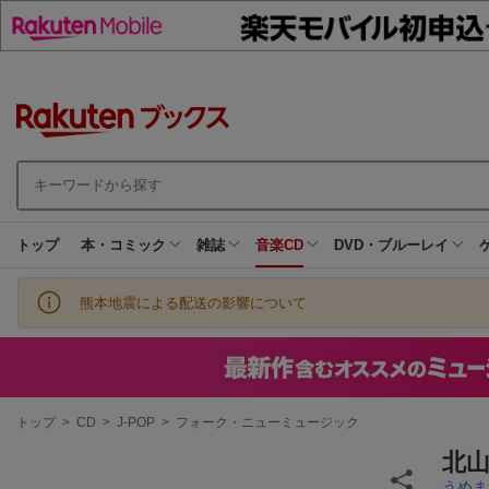
トップ
本・コミック
雑誌
音楽CD
DVD・ブルーレイ
熊本地震による配送の影響について
現
トップ
>
CD
>
J-POP
>
フォーク・ニューミュージック
在
地
北
うめま