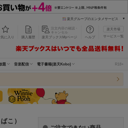
楽天グループのエンタメサービス
本/ゲーム/CD/DVD
注文内容の確認・
楽天市場
キャンセル
楽天ブックス
サービス一覧
お気に入り
購入履歴
楽天ブックスMyページ
ヘルプ
電子書籍
楽天Kobo
雑誌読み放題
楽天マガジン
放題
音楽配信
電子書籍(楽天Kobo)
R18+
音楽配信
楽天ミュージック
動画配信
楽天TV
動画配信ガイド
Rakuten PLAY
無料テレビ
Rチャンネル
こばこ）
チケット
ご注文できない商品