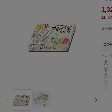
1,3
12
ポ
発行形
この
※エン