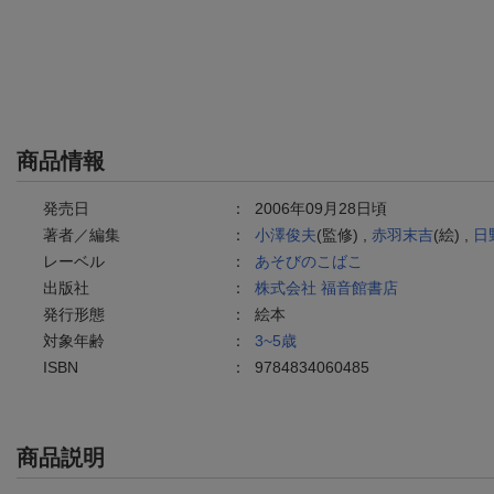
商品情報
発売日
：
2006年09月28日頃
著者／編集
：
小澤俊夫
(監修) ,
赤羽末吉
(絵) ,
日
レーベル
：
あそびのこばこ
出版社
：
株式会社 福音館書店
発行形態
：
絵本
対象年齢
：
3~5歳
ISBN
：
9784834060485
商品説明