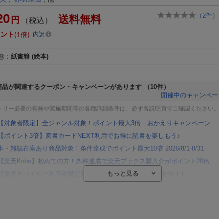
20
（
2
件）
送料無料
円
（税込）
イント
1倍
内訳
態
：
紙書籍
(絵本)
商品が関連するクーポン・キャンペーンがあります
（10件）
開催中のキャンペー
トリー必要の有無や実施期間等の各種詳細条件は、必ず各説明頁でご確認ください
【対象者限定】全ジャンル対象！ポイント最大3倍 おかえりキャンペーン
【ポイント3倍】図書カードNEXT利用でお得に読書を楽しもう♪
本・雑誌在庫あり商品対象！条件達成でポイント最大10倍 2026/8/1-8/31
【楽天Kobo】初めての方！条件達成で楽天ブックス購入分がポイント20倍
【楽天モバイルご利用者限定】条件達成で100万ポイント山分け！
【Rakuten Fashion×楽天ブックス】条件達成で10万ポイント山分け
【スタンプカード】楽天ポイントもらえる＆抽選で豪華景品が当たる！
楽天モバイル紹介キャンペーンの拡散で300円OFFクーポン進呈