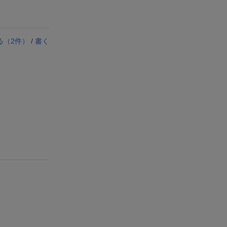
る（
2
件）
/
書く