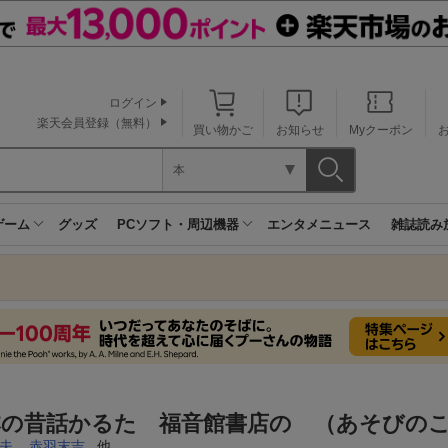
ログイン
楽天会員登録（無料）
買い物かご
お知らせ
Myクーポン
本
ゲーム
グッズ
PCソフト・周辺機器
エンタメニュース
雑誌読み
本の昔話かるた 福音館書店の （あそびの
夫
,
赤羽末吉
, 他