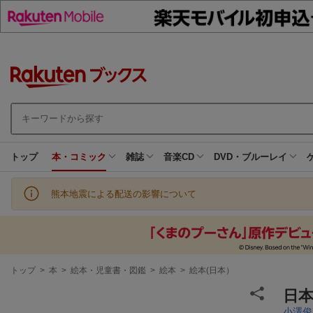
トップ
本・コミック
雑誌
音楽CD
DVD・ブルーレイ
熊本地震による配送の影響について
現
トップ
>
本
>
絵本・児童書・図鑑
>
絵本
>
絵本(日本）
在
地
日
小澤俊