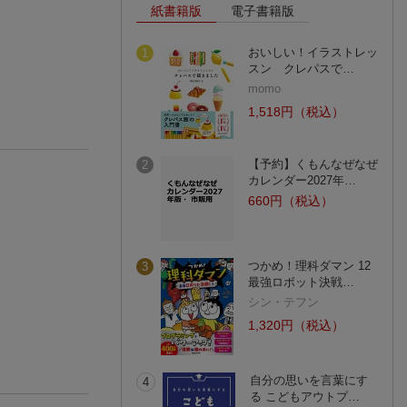
紙書籍版
電子書籍版
おいしい！イラストレッ
1
スン クレパスで…
momo
1,518円（税込）
【予約】くもんなぜなぜ
2
カレンダー2027年…
660円（税込）
つかめ！理科ダマン 12
3
最強ロボット決戦…
シン・テフン
1,320円（税込）
自分の思いを言葉にす
4
る こどもアウトプ…