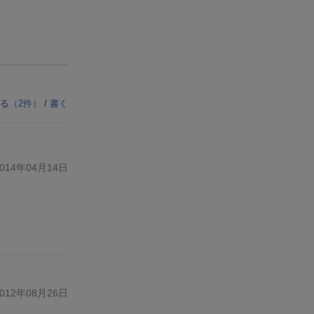
る（
2
件）
/
書く
14年04月14日
12年08月26日