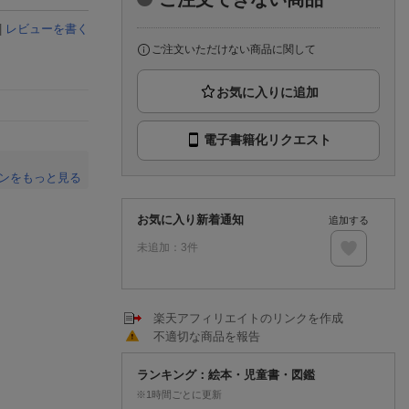
楽天チケット
エンタメニュース
|
レビューを書く
推し楽
ご注文いただけない商品に関して
電子書籍化リクエスト
ンをもっと見る
。
お気に入り新着通知
追加する
未追加：
3
件
楽天アフィリエイトのリンクを作成
不適切な商品を報告
ランキング：絵本・児童書・図鑑
※1時間ごとに更新