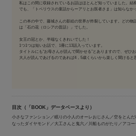
私はこの間に収録されているお話はほとんど知っていました。結
でも、「トペリウスの童話からーアリとお医者さま」は知らなか
この本の中で、藤城さんの影絵の世界が炸裂しています。どの物
は「石の花（ロシアの昔話）」でした。
女王の冠とか、半端なくきれいでした！
1つ1つは短いお話で、1冊に13話入っています。
タイトルにも“お母さんが読んで聞かせる”とありますので、ぜひ
大人が読んであげるのであれば4，5歳くらいから楽しく聞けると思
目次（「BOOK」データベースより）
小さなファンション／眠りの小人のオーレおじさん／空をとんだ
なったダイヤモンド／大工さんと鬼六／川船ものがたり／アコー