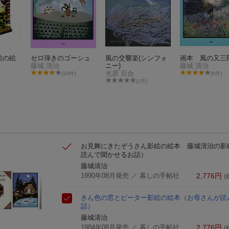
絵の絵
セロ弾きのゴーシュ
風の交響楽(シンフォ
画本 風の又三
藤城 清治
ニー)
藤城 清治
光原 百合
(10件)
(6件)
(1件)
お見舞にきたぞうさん
影絵の絵本 藤城清治の影
読んで聞かせるお話）
藤城清治
1990年08月発売
／ 暮しの手帖社
2,776
円
(
きん色の窓とピーター
影絵の絵本
（お母さんが読
話）
藤城清治
1984年08月発売
／ 暮しの手帖社
2,776
円
(