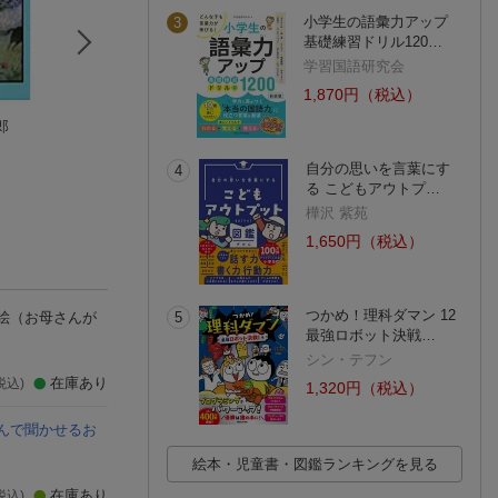
小学生の語彙力アップ
3
基礎練習ドリル120…
学習国語研究会
1,870円（税込）
郎
新装版 銀河鉄道の
くろすけのかくれん
冬のあとには
夜
ぼ
こいずみゆり
宮沢 賢治
ひらおかなみ
自分の思いを言葉にす
4
(10件)
る こどもアウトプ…
樺沢 紫苑
1,650円（税込）
つかめ！理科ダマン 12
絵
（お母さんが
5
最強ロボット決戦…
シン・テフン
在庫あり
税込)
1,320円（税込）
んで聞かせるお
絵本・児童書・図鑑ランキングを見る
在庫あり
税込)