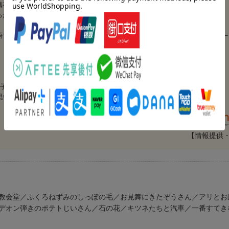
構有名どころが載っています。
ったので、一際面白かったです。
語もとても素敵な藤城さんの挿絵が見られますが、特にその世界が美しいなー
お子さんに読んであげてください。
います。（てんぐざるさん 40代・埼玉県 女の子16歳、女の子11歳）
【情報提供
教会堂／ふくろねずみのしっぽの毛／お見舞にきたぞうさん／アリとお
デオン弾きのポテトじいさん／石の花／キツネたちと汽車／一番すてき