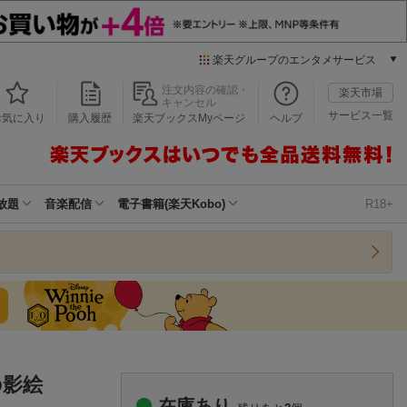
楽天グループのエンタメサービス
本/ゲーム/CD/DVD
注文内容の確認・
楽天市場
キャンセル
楽天ブックス
サービス一覧
お気に入り
購入履歴
楽天ブックスMyページ
ヘルプ
電子書籍
楽天Kobo
雑誌読み放題
楽天マガジン
放題
音楽配信
電子書籍(楽天Kobo)
R18+
音楽配信
楽天ミュージック
動画配信
楽天TV
動画配信ガイド
Rakuten PLAY
無料テレビ
Rチャンネル
の影絵
チケット
在庫あり