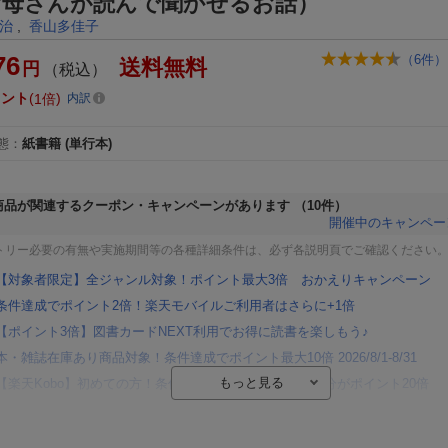
お母さんが読んで聞かせるお話）
治
,
香山多佳子
76
（
6
件）
送料無料
円
（税込）
イント
1倍
内訳
態
：
紙書籍
(単行本)
商品が関連するクーポン・キャンペーンがあります
（10件）
開催中のキャンペー
トリー必要の有無や実施期間等の各種詳細条件は、必ず各説明頁でご確認ください
【対象者限定】全ジャンル対象！ポイント最大3倍 おかえりキャンペーン
条件達成でポイント2倍！楽天モバイルご利用者はさらに+1倍
【ポイント3倍】図書カードNEXT利用でお得に読書を楽しもう♪
本・雑誌在庫あり商品対象！条件達成でポイント最大10倍 2026/8/1-8/31
【楽天Kobo】初めての方！条件達成で楽天ブックス購入分がポイント20倍
【楽天モバイルご利用者限定】条件達成で100万ポイント山分け！
【Rakuten Fashion×楽天ブックス】条件達成で10万ポイント山分け