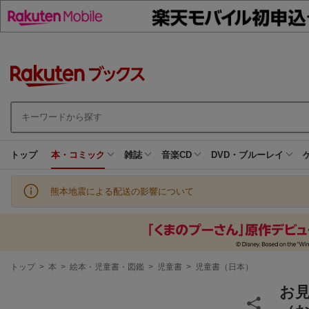
トップ
本・コミック
雑誌
音楽CD
DVD・ブルーレイ
熊本地震による配送の影響について
現
トップ
>
本
>
絵本・児童書・図鑑
>
児童書
>
児童書（日本）
在
地
お