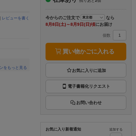
残りあと
2
個
楽天チケット
エンタメニュース
推し楽
今から
のご注文で
なら
|
レビューを書く
8月8日(土)～8月9日(日)頃
にお届け
個数
買い物かごに入れる
ンをもっと見る
。
電子書籍化リクエスト
お問い合わせ
お気に入り新着通知
追加する