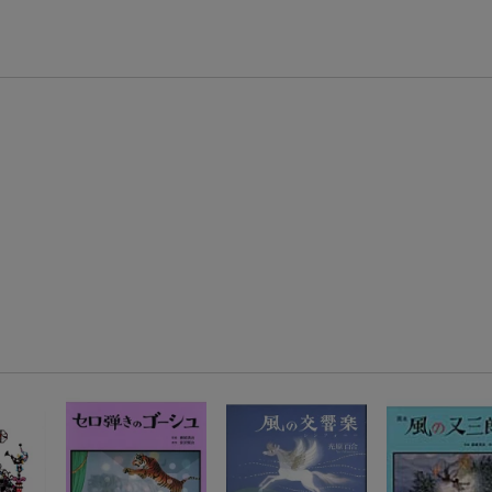
【スタンプカード】楽天ポイントもらえる＆抽選で豪華景品が当たる！
楽天モバイル紹介キャンペーンの拡散で300円OFFクーポン進呈
条件達成で楽天限定・宝塚歌劇 宙組貸切公演ペアチケットが当たる