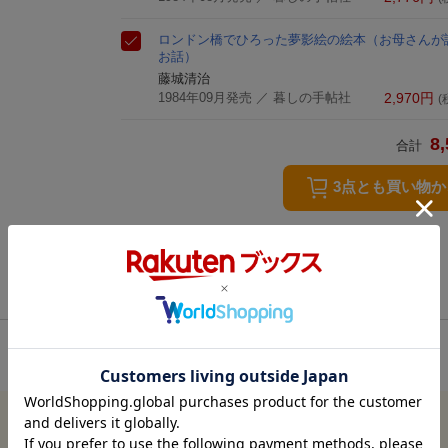
ロンドン橋でひろった夢
影絵の絵本
（お母さんが
お話）
藤城清治
1984年09月発売
／ 暮しの手帖社
2,970
円
(
8,
合計
3点とも買い物