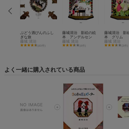
ろう
ぶどう酒びんのふし
藤城清治 影絵の絵
藤城清治 影
ぎな旅
本 アンデルセン
本 グリム
藤城 清治
藤城 清治
藤城 清治
0件)
(40件)
(4件)
(3件)
よく一緒に購入されている商品