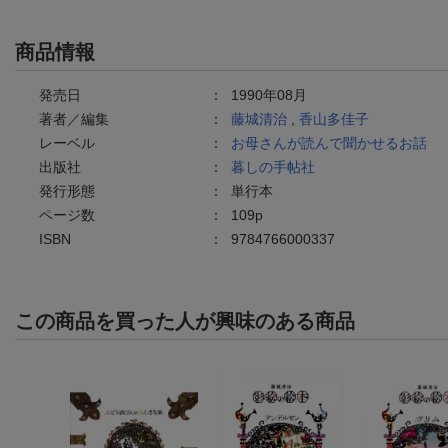
商品情報
発売日
：
1990年08月
著者／編集
：
藤城清治
,
香山多佳子
レーベル
：
お母さんが読んで聞かせるお話
出版社
：
暮しの手帖社
発行形態
：
単行本
ページ数
：
109p
ISBN
：
9784766000337
この商品を買った人が興味のある商品