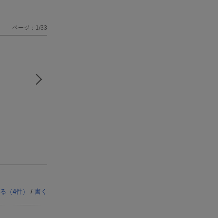
ページ：1/33
る（
4
件）
/
書く