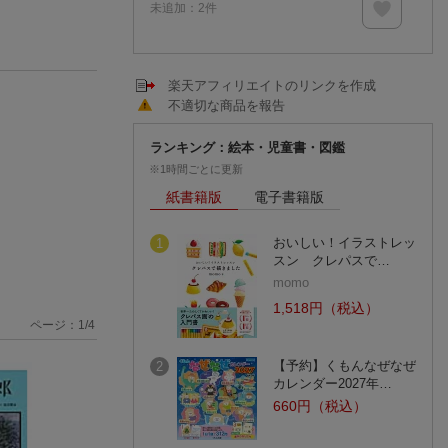
未追加：
2
件
楽天アフィリエイトのリンクを作成
不適切な商品を報告
ランキング：絵本・児童書・図鑑
※1時間ごとに更新
紙書籍版
電子書籍版
おいしい！イラストレッ
1
スン クレパスで…
momo
1,518円（税込）
ページ：
1
/
4
【予約】くもんなぜなぜ
2
カレンダー2027年…
660円（税込）