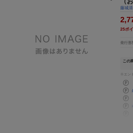
（
藤城清
2,7
25
ポ
発行形
この
※エン