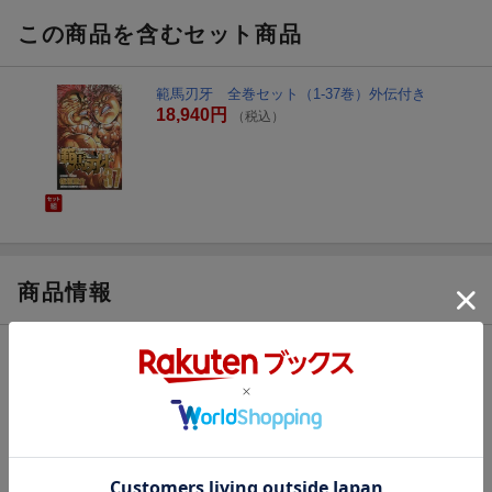
この商品を含むセット商品
範馬刃牙 全巻セット（1-37巻）外伝付き
18,940円
（税込）
商品情報
発売日
2007年02月08日
著者／編集
板垣 恵介
(著)
シリーズ
範馬刃牙
関連作品
グラップラー刃牙