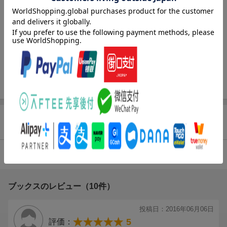
レーベル
少年チャンピオン・コミックス
出版社
秋田書店
発行形態
コミック
ページ数
192p
ISBN
9784253209885
商品レビュー（14件）
4.39
総合評価：
ブックスのレビュー（10件）
投稿日：2016年06月06日
5
評価：