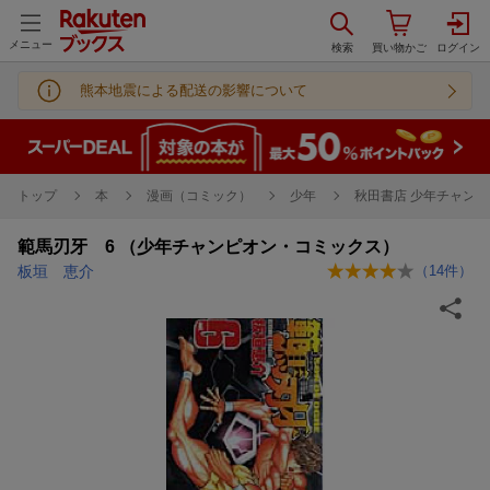
メニュー
熊本地震による配送の影響について
トップ
本
漫画（コミック）
少年
秋田書店 少年チャンピ
範馬刃牙 6 （少年チャンピオン・コミックス）
板垣 恵介
（
14
件）