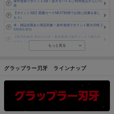
条件達成でポイント2倍！楽天モバイルご利用者はさらに+1
倍
【ポイント3倍】図書カードNEXT利用でお得に読書を楽し
もう♪
本・雑誌在庫あり商品対象！条件達成でポイント最大10倍 2
026/8/1-8/31
【楽天Kobo】初めての方！条件達成で楽天ブックス購入分
がポイント20倍
【楽天モバイルご利用者限定】条件達成で100万ポイント山
分け！
【Rakuten Fashion×楽天ブックス】条件達成で10万ポイン
ト山分け
グラップラー刃牙
ラインナップ
【スタンプカード】楽天ポイントもらえる＆抽選で豪華景品
が当たる！
エントリー＆3,000円以上購入で無料データSIM（3GB/月プ
ラン）が当たる！
楽天モバイル紹介キャンペーンの拡散で300円OFFクーポン
進呈