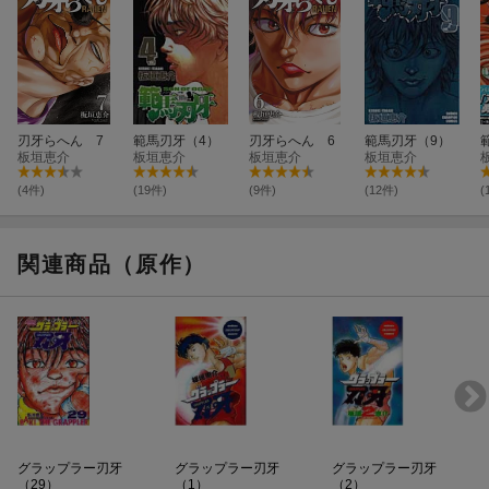
刃牙らへん 7
範馬刃牙（4）
刃牙らへん 6
範馬刃牙（9）
板垣恵介
板垣恵介
板垣恵介
板垣恵介
(4件)
(19件)
(9件)
(12件)
(
関連商品（原作）
グラップラー刃牙
グラップラー刃牙
グラップラー刃牙
（29）
（1）
（2）