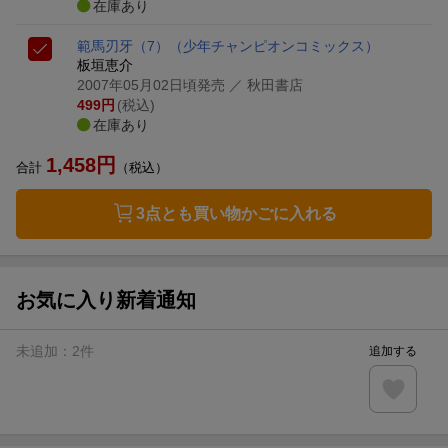
在庫あり
範馬刃牙（7）
（少年チャンピオンコミックス）
板垣恵介
2007年05月02日頃発売
／ 秋田書店
499
円
(税込)
在庫あり
1,458
円
合計
（税込）
3点とも買い物かごに入れる
お気に入り新着通知
未追加：
2
件
追加する