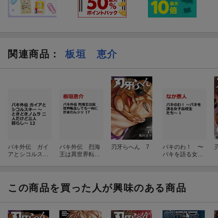
関連商品
：
板垣 恵介
バキ外伝 ガイ
バキ外伝 烈海
刃牙らへん 7
バキのわ！ 〜
アとシコルスキ
王は異世界転生
バキを語る女子
ー 〜ときどき
しても一向にか
高校生たち〜
ノムラ 二人だ
まわんッッ 17
1
けど三人暮ら
し〜 12
この商品を買った人が興味のある商品