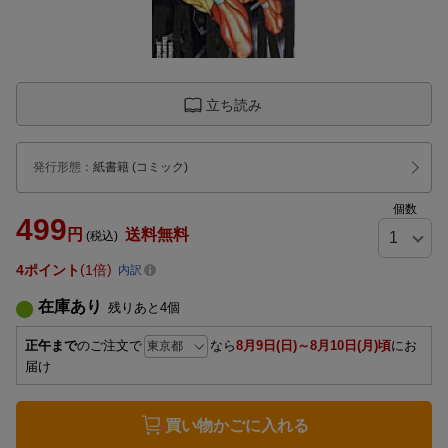
立ち読み
発行形態
：
紙書籍
(コミック)
個数
499
円
送料無料
(税込)
4
ポイント
1倍
内訳
在庫あり
残りあと
4
個
正午まで
のご注文で
なら
8月9日(日)～8月10日(月)頃
にお
届け
買い物かごに入れる