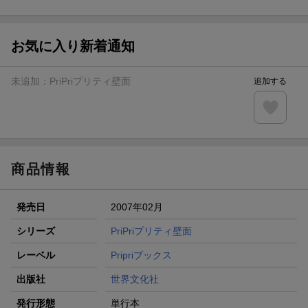
ト山分け
【スタンプカード】楽天ポイントもらえる＆抽選で豪華景品
が当たる！
お気に入り新着通知
エントリー＆3,000円以上購入で無料データSIM（3GB/月プ
ラン）が当たる！
未追加：
PriPriプリティ壁面
追加する
楽天モバイル紹介キャンペーンの拡散で300円OFFクーポン
進呈
条件達成で楽天限定・宝塚歌劇 宙組貸切公演ペアチケット
が当たる
商品情報
発売日
2007年02月
シリーズ
PriPriプリティ壁面
レーベル
Pripriブックス
出版社
世界文化社
発行形態
単行本