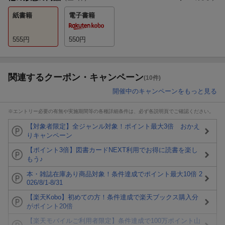
紙書籍
電子書籍
555
円
550
円
関連するクーポン・キャンペーン
(10件)
開催中のキャンペーンをもっと見る
※エントリー必要の有無や実施期間等の各種詳細条件は、必ず各説明頁でご確認ください。
【対象者限定】全ジャンル対象！ポイント最大3倍 おかえ
りキャンペーン
【ポイント3倍】図書カードNEXT利用でお得に読書を楽し
もう♪
本・雑誌在庫あり商品対象！条件達成でポイント最大10倍 2
026/8/1-8/31
【楽天Kobo】初めての方！条件達成で楽天ブックス購入分
がポイント20倍
【楽天モバイルご利用者限定】条件達成で100万ポイント山