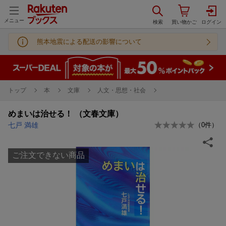
メニュー
熊本地震による配送の影響について
トップ
本
文庫
人文・思想・社会
めまいは治せる！ （文春文庫）
七戸 満雄
（
0
件）
ご注文できない商品