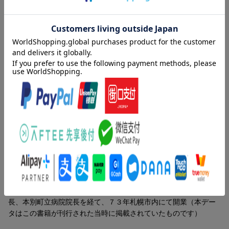
目次（「BOOK」データベースより）
第１章 患者の代表的な症状（こんな目に遭う／ひどい症状の患
者はどう治っていったか／めまい、耳鳴りの専門医は受け入れな
い）／第２章 めまい、耳鳴りをこうして治してきた（めまい、
耳鳴り患者の悲惨さ／めまいと耳鳴りの病名／めまいや耳鳴り、
難聴の治療法 ほか）／第３章 患者の症例を参考にして治す
（多くの人がめまいや耳鳴りに悩んでいる／ヘルペスに効いた典
型例／再発時の薬の勝手な飲み方や、他の薬との併用について
ほか）
著者情報（「BOOK」データベースより）
七戸満雄（シチノヘミツオ）
しちのへ内科医院院長。１９３１年樺太生まれ。北海道江別高
校、北海道大学教養部卒業。その後、札幌医科大学生理系（薬理
学）大学院卒業。札幌医科大学第２内科（循環器）助手、同医局
長、本別町立病院院長を経て、７３年札幌市内にて開業（本デー
タはこの書籍が刊行された当時に掲載されていたものです）