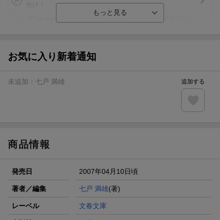
分け！
【Rakuten Fashion×楽天ブックス】条件達成で10万ポイン
ト山分け
【スタンプカード】楽天ポイントもらえる＆抽選で豪華景品
が当たる！
お気に入り新着通知
楽天モバイル紹介キャンペーンの拡散で300円OFFクーポン
進呈
未追加：
七戸 満雄
追加する
条件達成で楽天限定・宝塚歌劇 宙組貸切公演ペアチケット
が当たる
エントリー＆条件達成で『鬼滅の刃』オリジナルきんちゃく
袋が当たる！
商品情報
発売日
2007年04月10日頃
著者／編集
七戸 満雄
(著)
レーベル
文春文庫