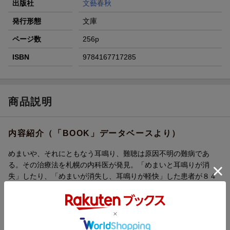
出版社
文藝春秋
発行形態
文庫
ページ数
256p
ISBN
9784167717285
商品説明
内容紹介（「BOOK」データベースより）
めまいや、それにともなう耳鳴り、難聴は原因不明の難病であ
る。その治療法を札幌の内科医が発見。「めまいと耳鳴りが消
失」したり、「めまいが消失し、耳鳴りが軽快」した患者が８４
パーセントという治療成果をあげている。１９９０年から治療を
始めた患者は３５００人を超えた。患者の声をはじめ、多くの治
療データを収録。