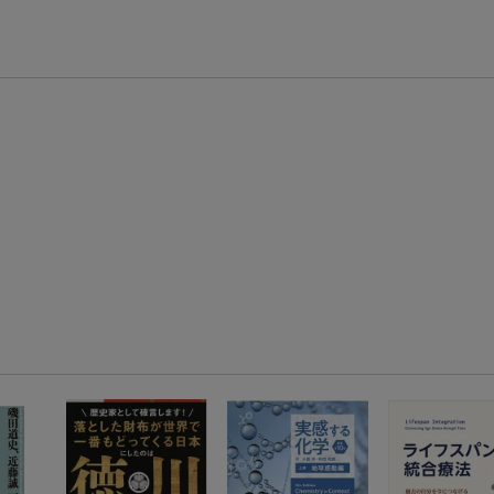
楽天モバイル紹介キャンペーンの拡散で300円OFFクーポン進呈
条件達成で楽天限定・宝塚歌劇 宙組貸切公演ペアチケットが当たる