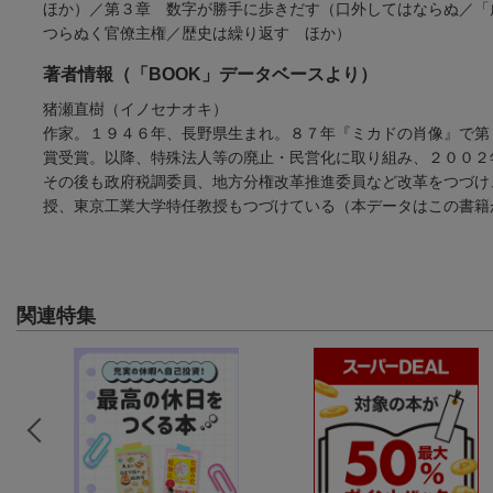
ほか）／第３章 数字が勝手に歩きだす（口外してはならぬ／「
つらぬく官僚主権／歴史は繰り返す ほか）
著者情報（「BOOK」データベースより）
猪瀬直樹（イノセナオキ）
作家。１９４６年、長野県生まれ。８７年『ミカドの肖像』で第
賞受賞。以降、特殊法人等の廃止・民営化に取り組み、２００２
その後も政府税調委員、地方分権改革推進委員など改革をつづけ
授、東京工業大学特任教授もつづけている（本データはこの書籍
関連特集