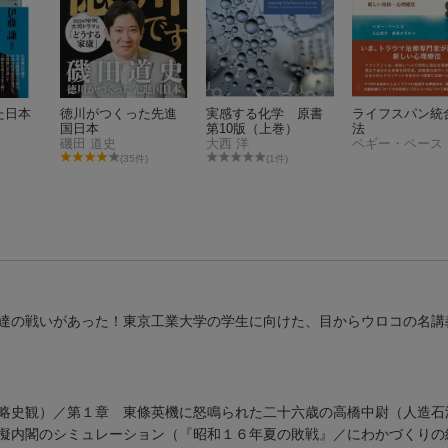
た日本
徳川がつくった先進
実感する化学 原書
ライフスパン統
国日本
第10版（上巻）
法
磯田 道史
大西 洋
ペギー・ペース
(35件)
(1件)
達の戦いがあった！東京工業大学の学生に向けた、目からウロコの名講
略史観）／第１章 東條英機に怒鳴られた二十六歳の高橋中尉（人造石
模擬内閣のシミュレーション（『昭和１６年夏の敗戦』／にわかづくり