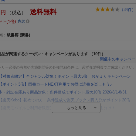
（
34
件）
送料無料
円
（税込）
ント
1倍
内訳
態
：
紙書籍
(新書)
商品が関連するクーポン・キャンペーンがあります
（10件）
開催中のキャンペー
トリー必要の有無や実施期間等の各種詳細条件は、必ず各説明頁でご確認ください
【対象者限定】全ジャンル対象！ポイント最大3倍 おかえりキャンペーン
【ポイント3倍】図書カードNEXT利用でお得に読書を楽しもう♪
本・雑誌在庫あり商品対象！条件達成でポイント最大10倍 2026/8/1-8/31
【楽天Kobo】初めての方！条件達成で楽天ブックス購入分がポイント20倍
【楽天モバイルご利用者限定】条件達成で100万ポイント山分け！
【Rakuten Fashion×楽天ブックス】条件達成で10万ポイント山分け
【スタンプカード】楽天ポイントもらえる＆抽選で豪華景品が当たる！
エントリー＆3,000円以上購入で無料データSIM（3GB/月プラン）が当たる！