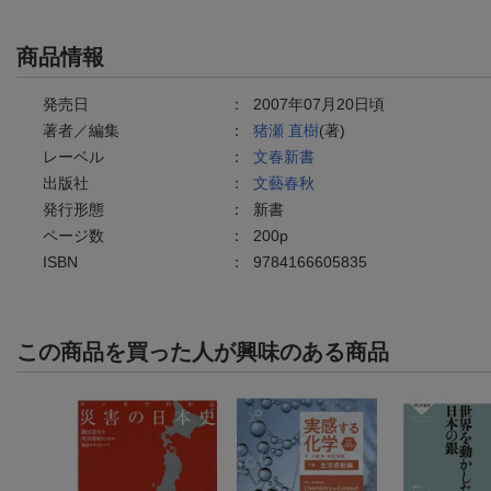
商品情報
発売日
：
2007年07月20日頃
著者／編集
：
猪瀬 直樹
(著)
レーベル
：
文春新書
出版社
：
文藝春秋
発行形態
：
新書
ページ数
：
200p
ISBN
：
9784166605835
この商品を買った人が興味のある商品