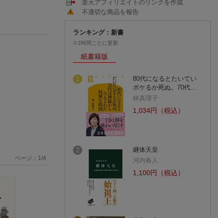
楽天アフィリエイトのリンクを作成
不適切な商品を報告
ランキング：新書
※1時間ごとに更新
紙書籍版
80代になるとたいてい
1
ボケるか死ぬ。70代…
林真理子
1,034円（税込）
継体天皇
2
ページ：
1
/
4
河内春人
1,100円（税込）