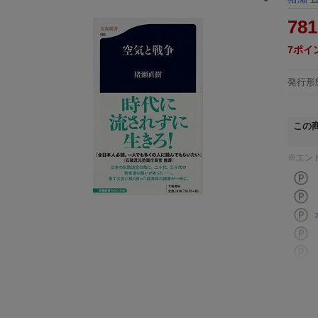
781
7
ポイ
発行形
この
※エン