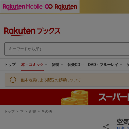
トップ
本・コミック
雑誌
音楽CD
DVD・ブルーレイ
熊本地震による配送の影響について
現
トップ
>
本
>
新書
>
その他
在
地
空
猪瀬 