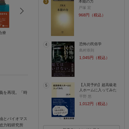
本能の力
3
戸塚 宏
968円（税込）
合療
建替え待ったなし
教会の聖人たち（下
私たちはみんなテ
本多伸行
巻）全面改訂版
ラの子供 後編
池田敏雄（神父）
ゴ
恐怖の民俗学
4
(1件)
島村恭則
1,045円（税込）
【入荷予約】超高級老
5
人ホームに入ってみた
義を再現。「時
平野 悠
1,012円（税込）
油とバイオマス
の総力戦研究所