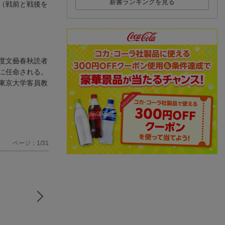
新書ランキングを見る
（戦前と戦後を
度文藝春秋読者
に任命される。
東京大学客員教
ページ：1/31