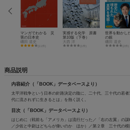
ア科学
マンガでわかる 災
実感する化学 原書
世界を動かし
ロイド
害の日本史
第10版（下巻）
の銀
磯田 道史
大西 洋
磯田 道史
(11件)
(1件)
(2件)
商品説明
内容紹介（「BOOK」データベースより）
太平洋戦争という日本の針路決定の陰に、二十代、三十代の若者
代に流されずに生きるとは」を熱く説く。
目次（「BOOK」データベースより）
はじめに（戦前も「アメリカ」は流行だった／「右の左翼」の謀
／少佐と中尉はどちらが偉いのか ほか）／第２章 三十代の