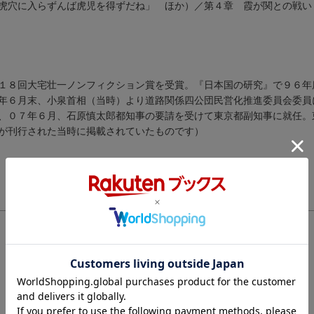
虎穴に入らずんば虎児を得ずだね」 ほか）／第４章 霞が関との戦い
１８回大宅壮一ノンフィクション賞を受賞。『日本国の研究』で９６年
年６月末、小泉首相（当時）より道路関係四公団民営化推進委員会委員
、０７年６月、石原慎太郎都知事の要請を受けて東京都副知事に就任。
が刊行された当時に掲載されていたものです）