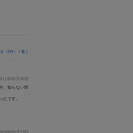
る（
6
件）
/
書く
11年05月30日
中、知らない間
ったです。
09年09月19日