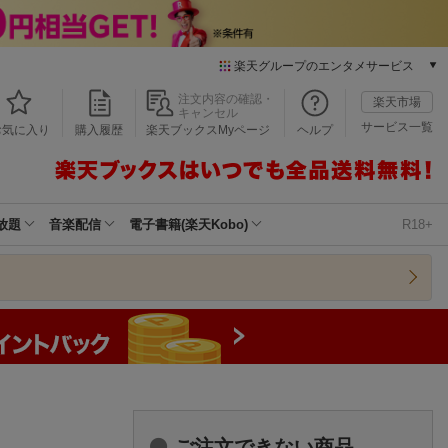
楽天グループのエンタメサービス
本/ゲーム/CD/DVD
注文内容の確認・
楽天市場
キャンセル
楽天ブックス
サービス一覧
お気に入り
購入履歴
楽天ブックスMyページ
ヘルプ
電子書籍
楽天Kobo
雑誌読み放題
楽天マガジン
放題
音楽配信
電子書籍(楽天Kobo)
R18+
音楽配信
楽天ミュージック
動画配信
楽天TV
動画配信ガイド
Rakuten PLAY
無料テレビ
Rチャンネル
チケット
ご注文できない商品