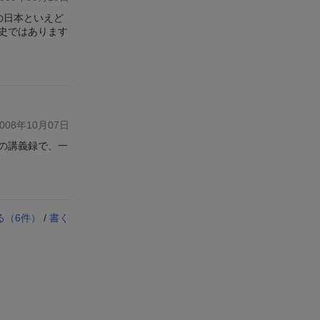
の日本といえど
史ではあります
08年10月07日
の講義録で、一
る（
6
件）
/
書く