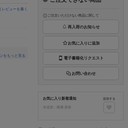
楽天チケット
エンタメニュース
|
レビューを書く
推し楽
ご注文いただけない商品に関して
再入荷のお知らせ
ンをもっと見る
電子書籍化リクエスト
。
お問い合わせ
お気に入り新着通知
追加する
未追加：
猪瀬 直樹