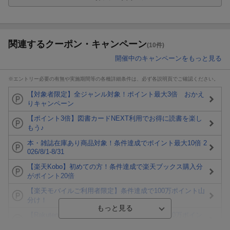
関連するクーポン・キャンペーン
(10件)
開催中のキャンペーンをもっと見る
※エントリー必要の有無や実施期間等の各種詳細条件は、必ず各説明頁でご確認ください。
【対象者限定】全ジャンル対象！ポイント最大3倍 おかえ
りキャンペーン
【ポイント3倍】図書カードNEXT利用でお得に読書を楽し
もう♪
本・雑誌在庫あり商品対象！条件達成でポイント最大10倍 2
026/8/1-8/31
【楽天Kobo】初めての方！条件達成で楽天ブックス購入分
がポイント20倍
【楽天モバイルご利用者限定】条件達成で100万ポイント山
分け！
【Rakuten Fashion×楽天ブックス】条件達成で10万ポイン
ト山分け