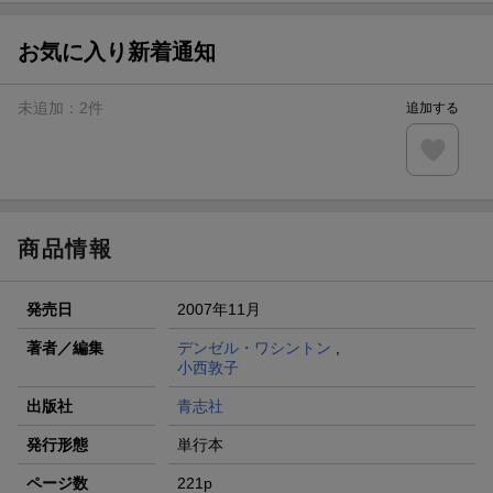
【スタンプカード】楽天ポイントもらえる＆抽選で豪華景品
が当たる！
お気に入り新着通知
エントリー＆3,000円以上購入で無料データSIM（3GB/月プ
ラン）が当たる！
未追加：
2
件
追加する
楽天モバイル紹介キャンペーンの拡散で300円OFFクーポン
進呈
条件達成で楽天限定・宝塚歌劇 宙組貸切公演ペアチケット
が当たる
商品情報
発売日
2007年11月
著者／編集
デンゼル・ワシントン
,
小西敦子
出版社
青志社
発行形態
単行本
ページ数
221p