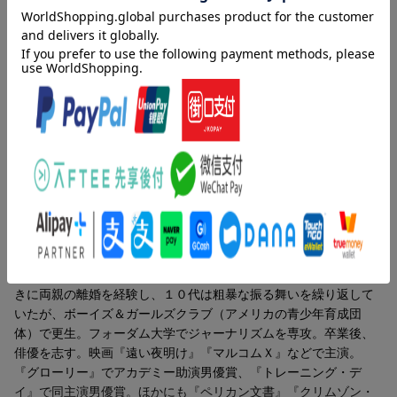
気をもつーモハメド・アリ（元プロボクシング世界王者）／人に
喜んでもらうージョン・アンティオコ（米「ブロックバスター
社」ＣＥＯ）／粘り強く攻めるーノタ・ビゲイ３世（プロゴルフ
ァー）／パートナーから信頼されるーヨギ・ベラ（元メジャーリ
ーガー）／敬意をもって他人に接するージョージ・ボーデンハイ
マー（米テレビ局「ＥＳＰＮ」社長）／すべての人間を尊重する
ーデヴィッド・ボイズ（弁護士）／自分を信じるーウェズリー・
クラーク（元ＮＡＴＯ最高司令官）／みんなに注意をはらうービ
ル・クリントン（第４２代合衆国大統領）〔ほか〕
著者情報（「BOOK」データベースより）
ワシントン，デンゼル（Washington,Denzel）
１９５４年、牧師の父と美容師の母の間に生まれる。１４歳のと
きに両親の離婚を経験し、１０代は粗暴な振る舞いを繰り返して
いたが、ボーイズ＆ガールズクラブ（アメリカの青少年育成団
体）で更生。フォーダム大学でジャーナリズムを専攻。卒業後、
俳優を志す。映画『遠い夜明け』『マルコムＸ』などで主演。
『グローリー』でアカデミー助演男優賞、『トレーニング・デ
イ』で同主演男優賞。ほかにも『ペリカン文書』『クリムゾン・