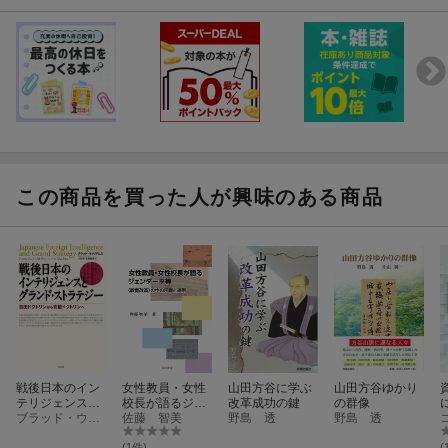
この商品を買った人が興味のある商品
戦後日本のイン
女性教員・女性
山田方谷に学ぶ
山田方谷ゆかり
テリジェンスと
校長が語るジェ
改革成功の鍵
の群像
グランド・スト
ブラッド・ウィリアムズ
ンダー平等
佐藤 智美
野島 透
野島 透
ラテジー
(1件)
(