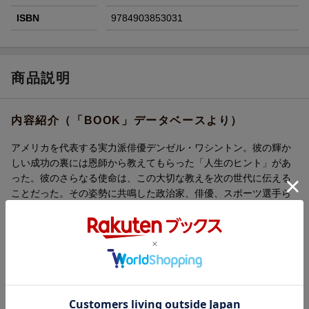
ISBN
9784903853031
商品説明
内容紹介（「BOOK」データベースより）
アメリカを代表する実力派俳優デンゼル・ワシントン。彼の輝か
しい成功の裏には恩師から教えてもらった「人生のヒント」があ
った。彼のさらなる使命は、この大切な教えを次の世代に伝える
ことだった。その姿勢に共鳴した政治家、俳優、スポーツ選手ら
成功者４３人が、それぞれのサクセスストーリーの原点ともいえ
る「人生のヒント」を、いまここに語り継ぐ。
目次（「BOOK」データベースより）
個性を輝かせるーデンゼル・ワシントン（俳優）／基本を大切に
するーハンク・アーロン（元メジャーリーガー）／立ち向かう勇