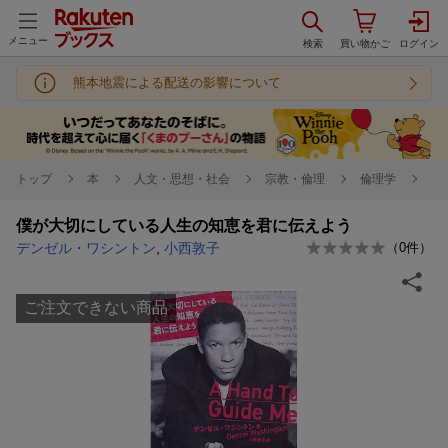
メニュー
熊本地震による配送の影響について
トップ
本
人文・思想・社会
宗教・倫理
倫理学
僕が大切にしている人生の知恵を君に伝えよう
デンゼル・ワシントン
,
小西敦子
（
0
件）
ご注文できない商品