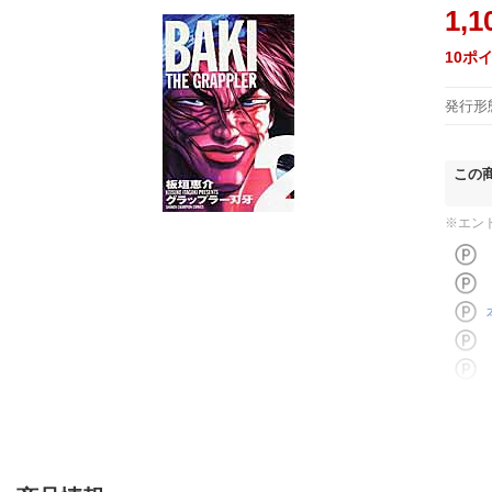
1,1
10
ポ
発行形
この
※エン