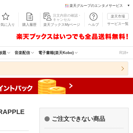
楽天グループのエンタメサービス
本/ゲーム/CD/DVD
注文内容の確認・
楽天市場
キャンセル
楽天ブックス
サービス一覧
お気に入り
購入履歴
楽天ブックスMyページ
ヘルプ
電子書籍
楽天Kobo
雑誌読み放題
楽天マガジン
放題
音楽配信
電子書籍(楽天Kobo)
R18+
音楽配信
楽天ミュージック
動画配信
楽天TV
動画配信ガイド
Rakuten PLAY
無料テレビ
Rチャンネル
APPLE
チケット
ご注文できない商品
楽天チケット
エンタメニュース