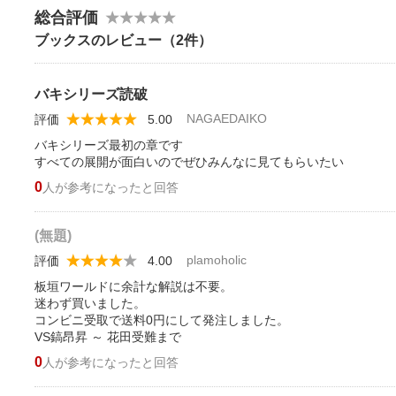
総合評価
ブックスのレビュー（2件）
バキシリーズ読破
NAGAEDAIKO
評価
5.00
バキシリーズ最初の章です
すべての展開が面白いのでぜひみんなに見てもらいたい
0
人が参考になったと回答
(無題)
plamoholic
評価
4.00
板垣ワールドに余計な解説は不要。
迷わず買いました。
コンビニ受取で送料0円にして発注しました。
VS鎬昂昇 ～ 花田受難まで
0
人が参考になったと回答