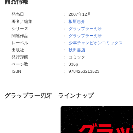
商品情報
発売日
：
2007年12月
著者／編集
：
板垣恵介
シリーズ
：
グラップラー刃牙
関連作品
：
グラップラー刃牙
レーベル
：
少年チャンピオンコミックス
出版社
：
秋田書店
発行形態
：
コミック
ページ数
：
336p
ISBN
：
9784253213523
グラップラー刃牙
ラインナップ