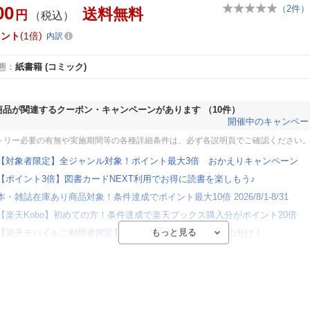
00
（
2
件）
送料無料
円
（税込）
イント
1倍
内訳
態
：
紙書籍
(コミック)
商品が関連するクーポン・キャンペーンがあります
（10件）
開催中のキャンペー
トリー必要の有無や実施期間等の各種詳細条件は、必ず各説明頁でご確認ください
【対象者限定】全ジャンル対象！ポイント最大3倍 おかえりキャンペーン
【ポイント3倍】図書カードNEXT利用でお得に読書を楽しもう♪
本・雑誌在庫あり商品対象！条件達成でポイント最大10倍 2026/8/1-8/31
【楽天Kobo】初めての方！条件達成で楽天ブックス購入分がポイント20倍
【楽天モバイルご利用者限定】条件達成で100万ポイント山分け！
【Rakuten Fashion×楽天ブックス】条件達成で10万ポイント山分け
【スタンプカード】楽天ポイントもらえる＆抽選で豪華景品が当たる！
エントリー＆3,000円以上購入で無料データSIM（3GB/月プラン）が当たる！
楽天モバイル紹介キャンペーンの拡散で300円OFFクーポン進呈