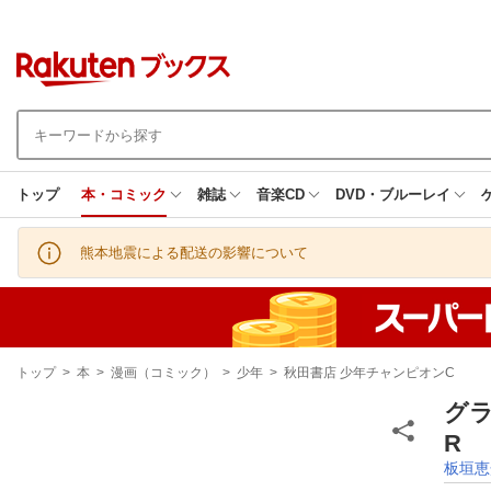
トップ
本・コミック
雑誌
音楽CD
DVD・ブルーレイ
熊本地震による配送の影響について
現
トップ
>
本
>
漫画（コミック）
>
少年
>
秋田書店 少年チャンピオンC
在
地
グラ
R
板垣恵