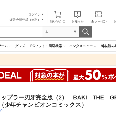
ログイン
楽天会員登録（無料）
買い物かご
お知らせ
Myクーポン
本
ゲーム
グッズ
PCソフト・周辺機器
エンタメニュース
雑誌読み
ップラー刃牙完全版（2） BAKI THE GR
 （少年チャンピオンコミックス）
介