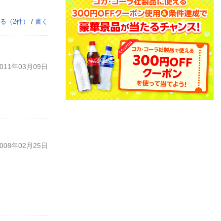
る（
2
件）
/
書く
11年03月09日
08年02月25日