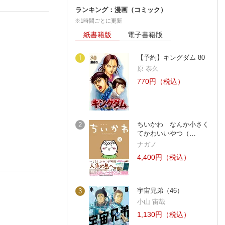
ランキング：漫画（コミック）
※1時間ごとに更新
紙書籍版
電子書籍版
【予約】キングダム 80
1
原 泰久
770円（税込）
ちいかわ なんか小さく
2
てかわいいやつ（…
ナガノ
4,400円（税込）
宇宙兄弟（46）
3
小山 宙哉
1,130円（税込）