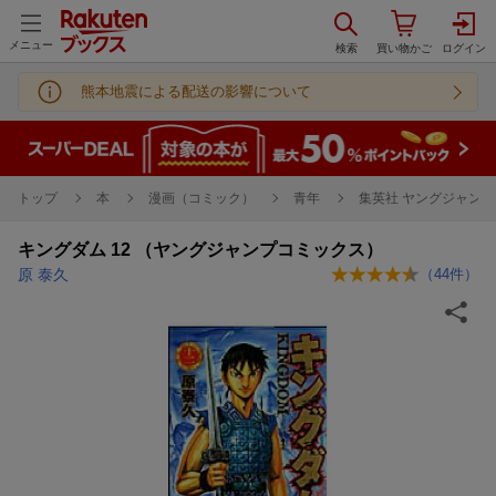
メニュー
熊本地震による配送の影響について
トップ
本
漫画（コミック）
青年
集英社 ヤングジャンプ
キングダム 12 （ヤングジャンプコミックス）
原 泰久
（
44
件）