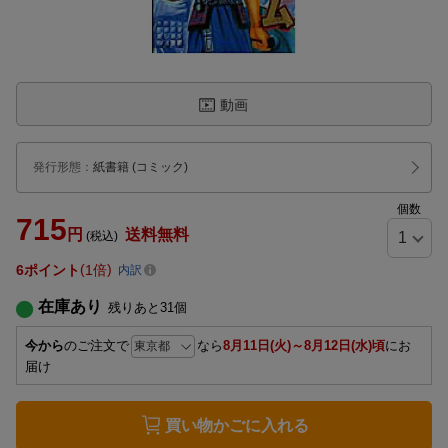
動画
発行形態
：
紙書籍
(コミック)
個数
715
円
送料無料
(税込)
6
ポイント
1倍
内訳
在庫あり
残りあと
31
個
今から
のご注文で
なら
8月11日(火)～8月12日(水)頃
にお
届け
買い物かごに入れる