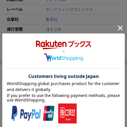
レーベル
ヤングジャンプコミックス
出版社
集英社
発行形態
コミック
ページ数
218p
ISBN
9784088775630
商品説明
内容紹介