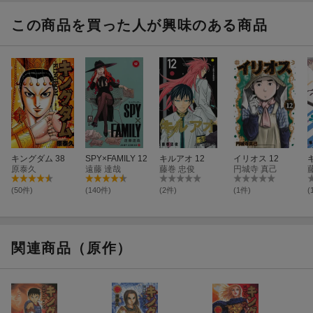
一編・黒羊丘の
戦い
この商品を買った人が興味のある商品
キングダム 38
SPY×FAMILY 12
キルアオ 12
イリオス 12
原泰久
遠藤 達哉
藤巻 忠俊
円城寺 真己
(50件)
(140件)
(2件)
(1件)
(
関連商品（原作）