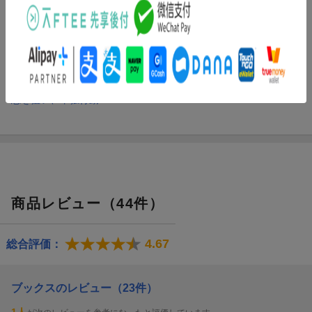
内容紹介（JPROより）
狙うは将軍の首。
ついに乾原で始まる趙との決戦。蒙武は秦軍の先陣を切って突撃
を開始。一方、王騎から特命を受けた飛信隊は、敵将の一人・馮
忌を狙い、単独行動へ!
商品レビュー（44件）
4.67
総合評価：
ブックスのレビュー（23件）