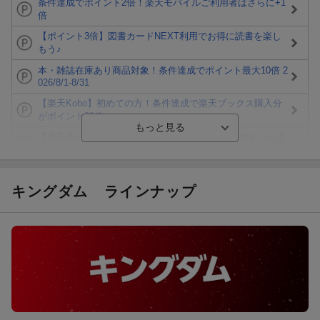
条件達成でポイント2倍！楽天モバイルご利用者はさらに+1
倍
【ポイント3倍】図書カードNEXT利用でお得に読書を楽し
もう♪
本・雑誌在庫あり商品対象！条件達成でポイント最大10倍 2
026/8/1-8/31
【楽天Kobo】初めての方！条件達成で楽天ブックス購入分
がポイント20倍
【楽天モバイルご利用者限定】条件達成で100万ポイント山
分け！
【Rakuten Fashion×楽天ブックス】条件達成で10万ポイン
ト山分け
キングダム
ラインナップ
【スタンプカード】楽天ポイントもらえる＆抽選で豪華景品
が当たる！
エントリー＆3,000円以上購入で無料データSIM（3GB/月プ
ラン）が当たる！
楽天モバイル紹介キャンペーンの拡散で300円OFFクーポン
進呈