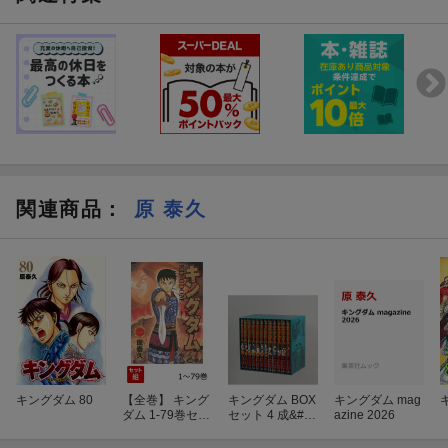
関連商品
：
原 泰久
キングダム 80
【全巻】 キング
キングダム BOX
キングダム mag
ダム 1-79巻セッ
セット 4 成&#34
azine 2026
ト
780;の変・著雍
攻略戦・秦国統